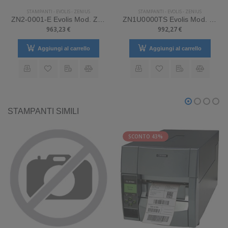
STAMPANTI
-
EVOLIS
-
ZENIUS
STAMPANTI
-
EVOLIS
-
ZENIUS
ZN2-0001-E Evolis Mod. Zenius. Stampante di card. Tipologia: Desktop.
ZN1U0000TS Evolis Mod. Zenius. Stampante di card. Tipologia: Desktop.
963,23 €
992,27 €
Aggiungi al carrello
Aggiungi al carrello
STAMPANTI SIMILI
SCONTO 43%