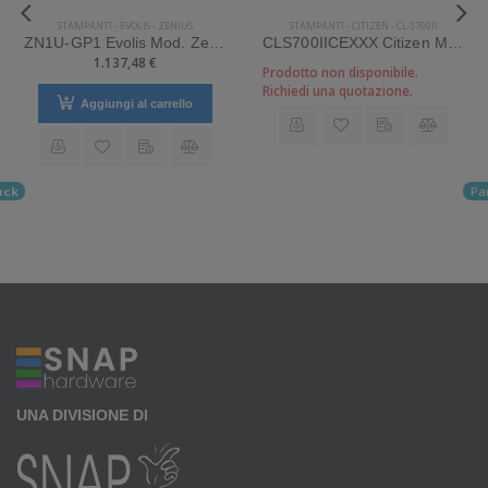
STAMPANTI
-
EVOLIS
-
ZENIUS
STAMPANTI
-
CITIZEN
-
CL-S700II
ZN1U-GP1 Evolis Mod. Zenius. Stampante di card. Tipologia: Desktop.
CLS700IICEXXX Citizen Mod. CL-S700II. Stampante di etichette.
1.137,48 €
Prodotto non disponibile.
Richiedi una quotazione.
Aggiungi al carrello
ack
Pa
UNA DIVISIONE DI