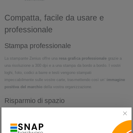
Compatta, facile da usare e
professionale
Stampa professionale
La stampante Zenius offre una
resa grafica professionale
grazie a
una risoluzione a 300 dpi e a una stampa da bordo a bordo. I vostri
loghi, foto, codici a barre e testi vengono stampati
impeccabilmente sulle vostre carte, trasmettendo così un’
immagine
positiva del marchio
della vostra organizzazione.
Risparmio di spazio
Zenius concentra funzionalità avanzate in uno spazio ridotto al
massimo. Poco più grande di un foglio di formato A4, Zenius è anche
molto silenziosa – 46 decibel durante il funzionamento – e
si integra