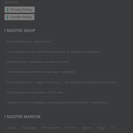
Reclami
Privacy Policy
Cookie Policy
I NOSTRI SHOP
Etichettatura per gioiellerie
Tracciamento ed identificazione per le strutture sanitarie
Etichette per laboratori analisi cliniche
Etichettatura alimentare speciale surgelati
Etichettatura per negozi di ottica
Etichettatura Antimanomissione
Etichettatura alimentare ortofrutta
Soluzioni di etichettatura per applicazioni sanitarie e laboratori
I NOSTRI MARCHI
Zebra
Datalogic
Honeywell
Citizen
Epson
Ergo
TSC