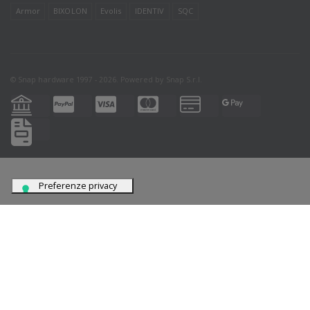
Armor
BIXOLON
Evolis
IDENTIV
SQC
© Snap hardware 1997 - 2026. Powered by
Snap S.r.l.