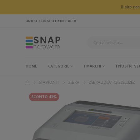
Il sito no
UNICO ZEBRA BTR
IN ITALIA
HOME
CATEGORIE
I MARCHI
I NOSTRI NE
STAMPANTI
ZEBRA
ZEBRA ZD6A142-32EL02EZ
SCONTO 43%