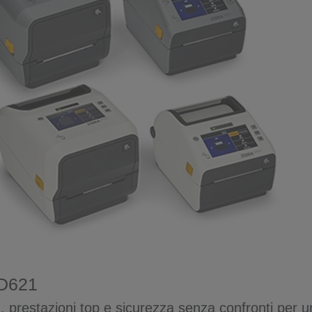
ZD621
m, prestazioni top e sicurezza senza confronti per u