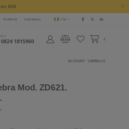
osto 2026
ITA
Preferiti
Contattaci
MACI
 0824 1815960
ACCOUNT
CARRELLO
bra Mod. ZD621.
.
e.