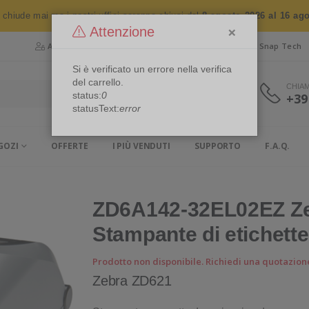
n chiude mai ma i nostri uffici saranno chiusi dal
8 agosto 2026 al 16 ag
×
Attenzione
Area Riservata
Chi siamo
Snap Security
Snap Tech
Si è verificato un errore nella verifica
del carrello.
CHIA
status:
0
+39
statusText:
error
GOZI
OFFERTE
I PIÙ VENDUTI
SUPPORTO
F.A.Q.
ZD6A142-32EL02EZ Ze
Stampante di etichette
Prodotto non disponibile. Richiedi una quotazion
Zebra ZD621