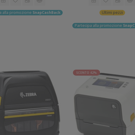
a alla promozione
SnapCashBack
Ultimi pezzi
Partecipa alla promozione
SnapC
SCONTO 42%