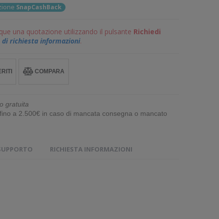
ozione
SnapCashBack
que una quotazione utilizzando il pulsante
Richiedi
di richiesta informazioni
.
RITI
COMPARA
o gratuita
e fino a 2.500€ in caso di mancata consegna o mancato
SUPPORTO
RICHIESTA INFORMAZIONI