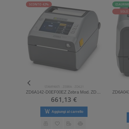
SCONTO 42%
ESAURIM
SOLO 
STAMPANTI
-
ZEBRA
-
ZD621
ZD6A043-31EF00EZ Zebra Mod. ZD621. Stampante di etichette.
ZD6A142-D0EF00EZ Zebra Mod. ZD621. Stampante di etichette.
661,13 €
Aggiungi al carrello