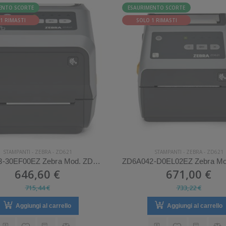
ENTO SCORTE
ESAURIMENTO SCORTE
1 RIMASTI
SOLO 1 RIMASTI
STAMPANTI
-
ZEBRA
-
ZD621
STAMPANTI
-
ZEBRA
-
ZD621
ZD6A043-30EF00EZ Zebra Mod. ZD621. Stampante di etichette.
646,60 €
671,00 €
715,44 €
733,22 €
Aggiungi al carrello
Aggiungi al carrello