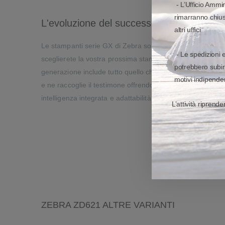
- L’Ufficio Ammin
rimarranno chiusi
L'evoluzione del successo della serie G
altri uffici
Le stampanti serie GX di Zebra sono note per la qualità 
- Le spedizioni 
sceglierete la vostra prossima stampante, potrete contare
potrebbero subir
generazione include tutto quello che avete sempre apprez
motivi indipenden
e ne raccoglie il testimone offrendo funzionalità best-in-
intelligenza integrata e adattabilità orientata al futuro.
L’attività riprend
ZEBRA ZD621 ALTRE VARIANTI