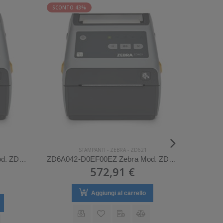
SCONTO 43%
SCONTO
STAMPANTI
-
ZEBRA
-
ZD621
ZD6A042-D0EL02EZ Zebra Mod. ZD621. Stampante di etichette.
ZD6A042-D0EF00EZ Zebra Mod. ZD621. Stampante di etichette.
572,91 €
Aggiungi al carrello