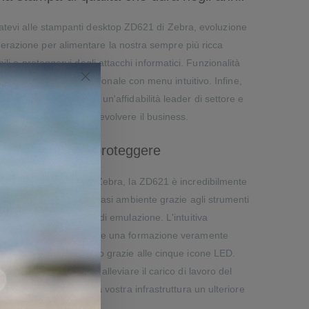
datevi alle stampanti desktop ZD621 di Zebra, evoluzione
nerazione per alimentare la nostra sempre più ricca
li e proteggervi dagli attacchi informatici. Funzionalità
 touch full-color opzionale con menu intuitivo. Infine,
i di utilizzo ottimale, un'affidabilità leader di settore e
flussi di lavoro e fare evolvere il business.
lizzare, gestire e proteggere
software Print DNA
di Zebra, la ZD621 è incredibilmente
TM
a in poco tempo in qualsiasi ambiente grazie agli strumenti
idate e le funzionalità di emulazione. L'intuitiva
 facile da usare, richiede una formazione veramente
lo stato a colpo d'occhio grazie alle cinque icone LED.
di gestione remota per alleviare il carico di lavoro del
 integrata aggiunge alla vostra infrastruttura un ulteriore
rmatici.