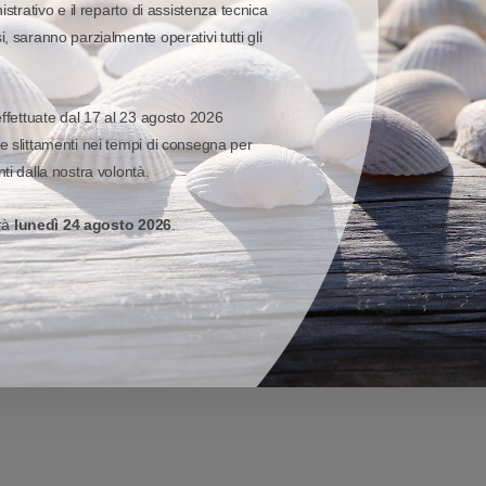
istrativo e il reparto di assistenza tecnica
, saranno parzialmente operativi tutti gli
e le prestazioni. Quando
effettuate dal 17 al 23 agosto 2026
 sul fatto che la ZD621 di ultima
e slittamenti nei tempi di consegna per
zato in quelle stampanti legacy,
ti dalla nostra volontà.
class per questa nuova epoca di
erà
lunedì 24 agosto 2026
.
VISUALIZZA MODELLO ED OPZIONI