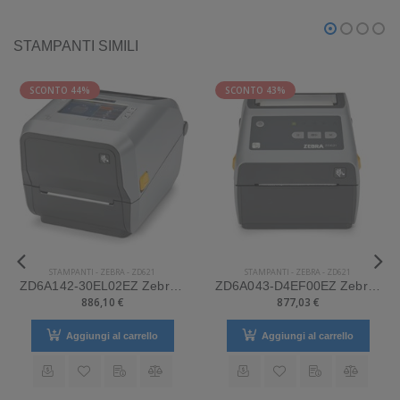
STAMPANTI SIMILI
SCONTO 44%
SCONTO 43%
STAMPANTI
-
ZEBRA
-
ZD621
STAMPANTI
-
ZEBRA
-
ZD621
ZD6A142-30EL02EZ Zebra Mod. ZD621. Stampante di etichette.
ZD6A043-D4EF00EZ Zebra Mod. ZD621. Stampante di etichette.
886,10 €
877,03 €
Aggiungi al carrello
Aggiungi al carrello