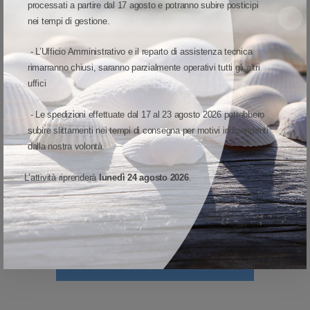
processati a partire dal 17 agosto e potranno subire posticipi
La tecnologia non smette mai di progredire e lo stesso vale per le
nei tempi di gestione.
stampanti ZD611. Sono progettate per soddisfare al massimo livello le
esigenze di stampa attuali e future, con un'architettura innovativa che
- L’Ufficio Amministrativo e il reparto di assistenza tecnica
consente di eseguire più operazioni simultaneamente e di evolversi di
rimarranno chiusi, saranno parzialmente operativi tutti gli altri
pari passo con le tecnologie emergenti.
uffici
Facile sostituzione dei supporti
- Le spedizioni effettuate dal 17 al 23 agosto 2026 potrebbero
subire slittamenti nei tempi di consegna per motivi indipendenti
Gli indicatori visivi colorati e le nuove opzioni di gestione dei supporti vi
dalla nostra volontà.
guidano durante la sostituzione dei supporti, velocizzando gli interventi
senza compromettere l'operatività delle stampanti e del personale. La
L’attività riprenderà
lunedì 24 agosto 2026
.
procedura di sostituzione del nastro è rapida e intuitiva; oltre a evitare
confusione e stress, riduce i tempi di formazione e le chiamate di
assistenza al reparto IT.
VISUALIZZA MODELLO ED OPZIONI