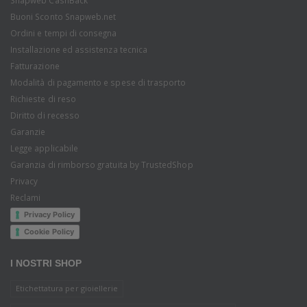
Buoni Sconto Snapweb.net
Ordini e tempi di consegna
Installazione ed assistenza tecnica
Fatturazione
Modalità di pagamento e spese di trasporto
Richieste di reso
Diritto di recesso
Garanzie
Legge applicabile
Garanzia di rimborso gratuita by TrustedShop
Privacy
Reclami
Privacy Policy
Cookie Policy
I NOSTRI SHOP
Etichettatura per gioiellerie