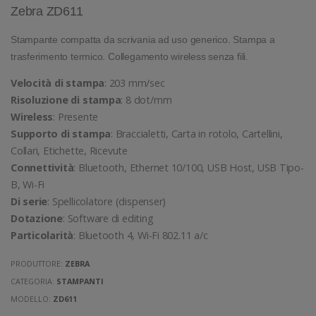
Zebra ZD611
Stampante compatta da scrivania ad uso generico. Stampa a
trasferimento termico. Collegamento wireless senza fili.
Velocità di stampa
: 203 mm/sec
Risoluzione di stampa
: 8 dot/mm
Wireless
: Presente
Supporto di stampa
: Braccialetti, Carta in rotolo, Cartellini,
Collari, Etichette, Ricevute
Connettività
: Bluetooth, Ethernet 10/100, USB Host, USB Tipo-
B, Wi-Fi
Di serie
: Spellicolatore (dispenser)
Dotazione
: Software di editing
Particolarità
: Bluetooth 4, Wi-Fi 802.11 a/c
PRODUTTORE:
ZEBRA
CATEGORIA:
STAMPANTI
MODELLO:
ZD611