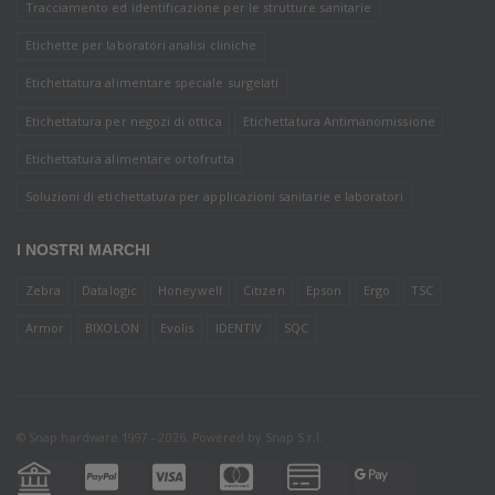
Tracciamento ed identificazione per le strutture sanitarie
Etichette per laboratori analisi cliniche
Etichettatura alimentare speciale surgelati
Etichettatura per negozi di ottica
Etichettatura Antimanomissione
Etichettatura alimentare ortofrutta
Soluzioni di etichettatura per applicazioni sanitarie e laboratori
I NOSTRI MARCHI
Zebra
Datalogic
Honeywell
Citizen
Epson
Ergo
TSC
Armor
BIXOLON
Evolis
IDENTIV
SQC
© Snap hardware 1997 - 2026. Powered by
Snap S.r.l.