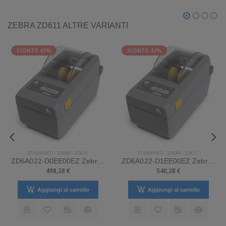
ZEBRA ZD611 ALTRE VARIANTI
SCONTO 43%
SCONTO 42%
STAMPANTI
-
ZEBRA
-
ZD611
STAMPANTI
-
ZEBRA
-
ZD611
ZD6A022-D0EE00EZ Zebra Mod. ZD611. Stampante di etichette.
ZD6A022-D1EE00EZ Zebra Mod. ZD611. Stampante di etichette.
498,28 €
540,28 €
Aggiungi al carrello
Aggiungi al carrello