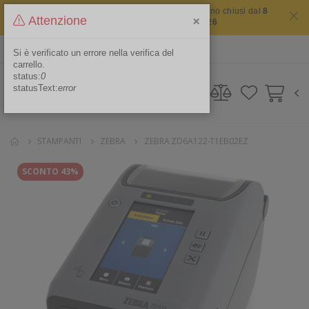
Il sito non chiude mai ma i nostri uffici saranno chiusi dal
8
×
Attenzione
agosto 2026 al 16 agosto 2026
ITA
Area Riservata
Si è verificato un errore nella verifica del
carrello.
status:
0
statusText:
error
STAMPANTI
ZEBRA
ZEBRA ZD6A122-T1EB02EZ
SCONTO 43%