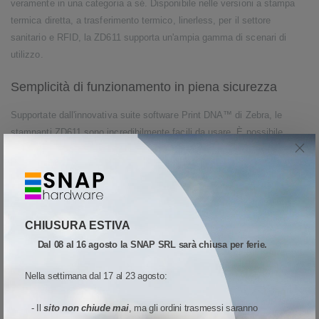
veramente in una categoria a sé. Disponibile nelle versioni a stampa
termica diretta, a trasferimento termico, linerless, per il settore
sanitario e RFID, la ZD611 supporta un'ampia gamma di scenari di
utilizzo.
Semplicità di funzionamento in piena sicurezza
Supportate dall'innovativa suite software Print DNA™ di Zebra, le
stampanti ZD611 sono incredibilmente facili da usare. È possibile
implementarli ovunque con strumenti di configurazione, procedure
guidate e funzionalità di emulazione. L'intuitiva interfaccia utente,
estremamente facile da usare, richiede una formazione veramente
minima e permette di controllare lo stato a colpo d'occhio grazie alle
cinque icone LED. Sfruttate le funzionalità avanzate di gestione remota
CHIUSURA ESTIVA
per alleviare il carico di lavoro del personale IT. Inoltre, la sicurezza
Dal 08 al 16 agosto la SNAP SRL sarà chiusa per ferie.
integrata aggiunge alla vostra infrastruttura un ulteriore livello di difesa
dagli attacchi informatici.
Nella settimana dal 17 al 23 agosto:
Tecnologia all'avanguardia, innovazione per il futuro
- Il
sito non chiude mai
, ma gli ordini trasmessi saranno