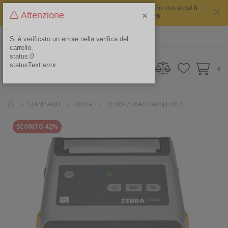
Il sito non chiude mai ma i nostri uffici saranno chiusi dal
8
×
Attenzione
agosto 2026 al 16 agosto 2026
ITA
Area Riservata
Si è verificato un errore nella verifica del
carrello.
status:
0
statusText:
error
STAMPANTI
ZEBRA
ZEBRA ZD6A043-D0EF00EZ
SCONTO 42%