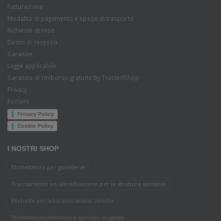
Fatturazione
Modalità di pagamento e spese di trasporto
Richieste di reso
Diritto di recesso
Garanzie
Legge applicabile
Garanzia di rimborso gratuita by TrustedShop
Privacy
Reclami
Privacy Policy
Cookie Policy
I NOSTRI SHOP
Etichettatura per gioiellerie
Tracciamento ed identificazione per le strutture sanitarie
Etichette per laboratori analisi cliniche
Etichettatura alimentare speciale surgelati