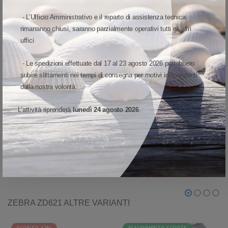
L'evoluzione del successo della serie G
- L’Ufficio Amministrativo e il reparto di assistenza tecnica
Le stampanti serie GX di Zebra sono note per la qualità e le
rimarranno chiusi, saranno parzialmente operativi tutti gli altri
prestazioni. Quando sceglierete la vostra prossima stampante, potrete
uffici
contare sul fatto che la ZD621 di ultima generazione include tutto
- Le spedizioni effettuate dal 17 al 23 agosto 2026 potrebbero
quello che avete sempre apprezzato in quelle stampanti legacy, e ne
subire slittamenti nei tempi di consegna per motivi indipendenti
raccoglie il testimone offrendo funzionalità best-in-class per questa
dalla nostra volontà.
nuova epoca di intelligenza integrata e adattabilità orientata al futuro.
L’attività riprenderà
lunedì 24 agosto 2026
.
VISUALIZZA MODELLO ED OPZIONI
ZEBRA ZD621 ALTRE VARIANTI
SCONTO 42%
ESAURIMENTO SCORTE