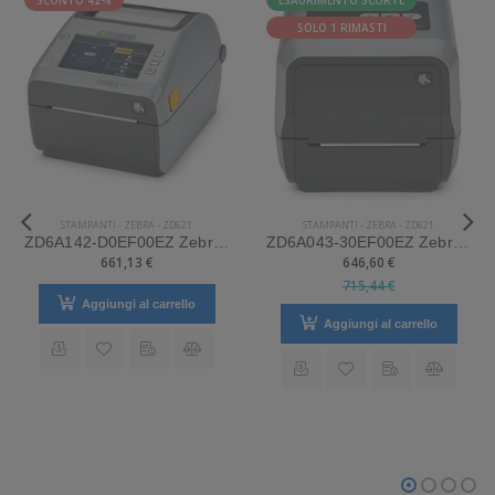
SOLO 1 RIMASTI
STAMPANTI
-
ZEBRA
-
ZD621
STAMPANTI
-
ZEBRA
-
ZD621
ZD6A142-D0EF00EZ Zebra Mod. ZD621. Stampante di etichette.
ZD6A043-30EF00EZ Zebra Mod. ZD621. Stampante di etichette.
661,13 €
646,60 €
715,44 €
Aggiungi al carrello
Aggiungi al carrello