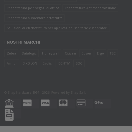
Etichettatura per negozi di ottica
Etichettatura Antimanomissione
Etichettatura alimentare ortofrutta
Soluzioni di etichettatura per applicazioni sanitarie e laboratori
I NOSTRI MARCHI
Zebra
Datalogic
Honeywell
Citizen
Epson
Ergo
TSC
Armor
BIXOLON
Evolis
IDENTIV
SQC
© Snap hardware 1997 - 2026. Powered by
Snap S.r.l.