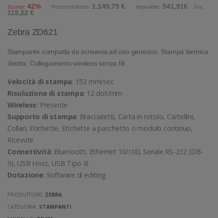
42%
1.149,79 €
541,91€
Sconto:
Prezzo di listino:
Imponibile:
Iva:
119,22 €
Zebra ZD621
Stampante compatta da scrivania ad uso generico. Stampa termica
diretta. Collegamento wireless senza fili.
Velocità di stampa
: 152 mm/sec
Risoluzione di stampa
: 12 dot/mm
Wireless
: Presente
Supporto di stampa
: Braccialetti, Carta in rotolo, Cartellini,
Collari, Etichette, Etichette a pacchetto o modulo continuo,
Ricevute
Connettività
: Bluetooth, Ethernet 10/100, Seriale RS-232 (DB-
9), USB Host, USB Tipo-B
Dotazione
: Software di editing
PRODUTTORE:
ZEBRA
CATEGORIA:
STAMPANTI