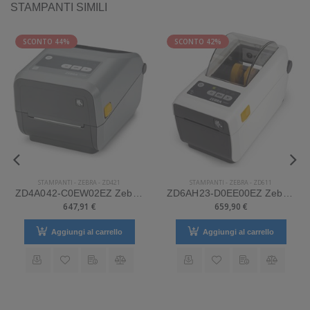
STAMPANTI SIMILI
SCONTO 44%
SCONTO 42%
STAMPANTI
-
ZEBRA
-
ZD421
STAMPANTI
-
ZEBRA
-
ZD611
ZD4A042-C0EW02EZ Zebra Mod. ZD421. Stampante di etichette.
ZD6AH23-D0EE00EZ Zebra Mod. ZD611. Stampante di etichette.
647,91 €
659,90 €
Aggiungi al carrello
Aggiungi al carrello