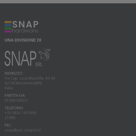
UNA DIVISIONE DI
INDIRIZZO:
Via Cap. Luca Mazzella, 40-44
82100 Benevento(BN)
Italia
PARTITA IVA:
01066160621
TELEFONO:
+39 0824 1815960
21080
PEC:
snap@pec.snapsrl.it