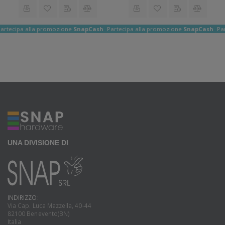
ack
artecipa alla promozione
SnapCashBack
Partecipa alla promozione
SnapCashBac
Pa
UNA DIVISIONE DI
INDIRIZZO:
Via Cap. Luca Mazzella, 40-44
82100 Benevento(BN)
Italia