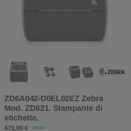
ZD6A042-D0EL02EZ Zebra
Mod. ZD621. Stampante di
etichette.
671,00 €
733,22 €