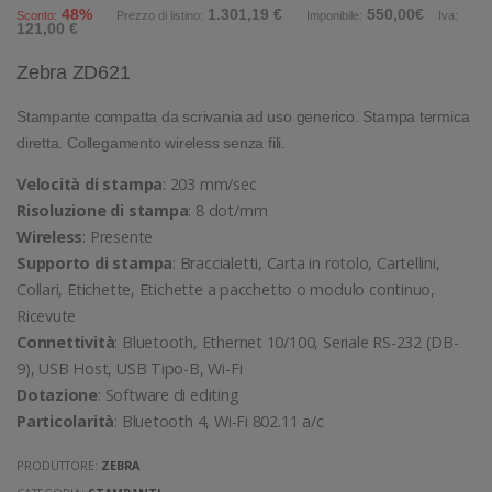
48%
1.301,19 €
550,00€
Sconto:
Prezzo di listino:
Imponibile:
Iva:
121,00 €
Zebra ZD621
Stampante compatta da scrivania ad uso generico. Stampa termica
diretta. Collegamento wireless senza fili.
Velocità di stampa
: 203 mm/sec
Risoluzione di stampa
: 8 dot/mm
Wireless
: Presente
Supporto di stampa
: Braccialetti, Carta in rotolo, Cartellini,
Collari, Etichette, Etichette a pacchetto o modulo continuo,
Ricevute
Connettività
: Bluetooth, Ethernet 10/100, Seriale RS-232 (DB-
9), USB Host, USB Tipo-B, Wi-Fi
Dotazione
: Software di editing
Particolarità
: Bluetooth 4, Wi-Fi 802.11 a/c
PRODUTTORE:
ZEBRA