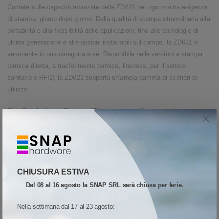
Contate sulle capacità avanzate della ZD621 per ogni vostra esigenza
di stampa, giorno dopo giorno. Dalla qualità di stampa straordinaria alla
portabilità e alla flessibilità delle applicazioni, fino alle tecnologie di
ultima generazione e alle opzioni installabili sul campo, la ZD621 è
veramente in una categoria a sé. Disponibile nelle versioni a stampa
termica diretta, a trasferimento termico, linerless, per il settore
sanitario e RFID, la ZD621 supporta un'ampia gamma di scenari di
utilizzo.
Facile da installare, utilizzare, gestire e proteggere
Supportata dall’innovativa suite software Print DNA
di Zebra, la
TM
ZD621 è incredibilmente facile da usare. Potete installarla in poco
tempo in qualsiasi ambiente grazie agli strumenti di configurazione, le
procedure guidate e le funzionalità di emulazione. L'intuitiva interfaccia
CHIUSURA ESTIVA
utente, estremamente facile da usare, richiede una formazione
Dal 08 al 16 agosto la SNAP SRL sarà chiusa per ferie.
veramente minima e permette di controllare lo stato a colpo d'occhio
grazie alle cinque icone LED. Sfruttate le funzionalità avanzate di
Nella settimana dal 17 al 23 agosto:
gestione remota per alleviare il carico di lavoro del personale IT. Inoltre,