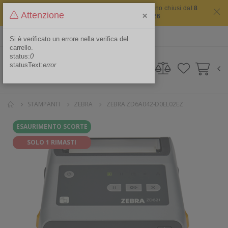
Il sito non chiude mai ma i nostri uffici saranno chiusi dal
8
×
Attenzione
agosto 2026 al 16 agosto 2026
ITA
Area Riservata
Si è verificato un errore nella verifica del
carrello.
status:
0
statusText:
error
STAMPANTI
ZEBRA
ZEBRA ZD6A042-D0EL02EZ
ESAURIMENTO SCORTE
SOLO 1 RIMASTI