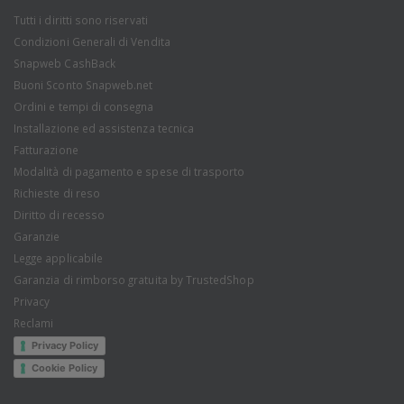
Tutti i diritti sono riservati
Condizioni Generali di Vendita
Snapweb CashBack
Buoni Sconto Snapweb.net
Ordini e tempi di consegna
Installazione ed assistenza tecnica
Fatturazione
Modalità di pagamento e spese di trasporto
Richieste di reso
Diritto di recesso
Garanzie
Legge applicabile
Garanzia di rimborso gratuita by TrustedShop
Privacy
Reclami
Privacy Policy
Cookie Policy