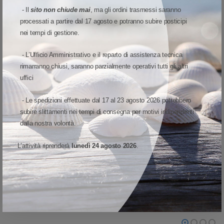
la sicurezza integrata aggiunge alla vostra infrastruttura un ulteriore
- Il
sito non chiude mai
, ma gli ordini trasmessi saranno
livello di difesa dagli attacchi informatici.
processati a partire dal 17 agosto e potranno subire posticipi
nei tempi di gestione.
L'evoluzione del successo della serie G
- L’Ufficio Amministrativo e il reparto di assistenza tecnica
Le stampanti serie GX di Zebra sono note per la qualità e le
rimarranno chiusi, saranno parzialmente operativi tutti gli altri
prestazioni. Quando sceglierete la vostra prossima stampante, potrete
uffici
contare sul fatto che la ZD621 di ultima generazione include tutto
quello che avete sempre apprezzato in quelle stampanti legacy, e ne
- Le spedizioni effettuate dal 17 al 23 agosto 2026 potrebbero
raccoglie il testimone offrendo funzionalità best-in-class per questa
subire slittamenti nei tempi di consegna per motivi indipendenti
nuova epoca di intelligenza integrata e adattabilità orientata al futuro.
dalla nostra volontà.
L’attività riprenderà
lunedì 24 agosto 2026
.
VISUALIZZA MODELLO ED OPZIONI