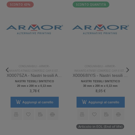
SCONTO 43%
SCONTO QUANTITÀ
CONSUMABILI
-
ARMOR
-
CONSUMABILI
-
ARMOR
-
INKANTO ATN602 COMPOSIZ. CAPI E ISTRUZIONI LAVAGGI
INKANTO ATN501 COMPOSIZ. CAPI E ISTRUZIONI LAVAGGI
X00075ZA - Nastri tessili Armor Sintetico
X00068IY/S - Nastri tessili Armor Sintetico
NASTRI TESSILI SINTETICO
NASTRI TESSILI SINTETICO
20 mm x 200 m x 0,13 mm
30 mm x 200 m x 0,13 mm
3,78 €
8,05 €
Aggiungi al carrello
Aggiungi al carrello
Articolo in EOL (End of life)