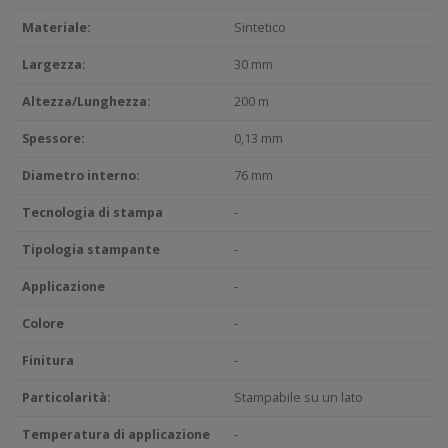
Materiale:
Sintetico
Largezza:
30 mm
Altezza/Lunghezza:
200 m
Spessore:
0,13 mm
Diametro interno:
76 mm
Tecnologia di stampa
-
Tipologia stampante
-
Applicazione
-
Colore
-
Finitura
-
Particolarità:
Stampabile su un lato
Temperatura di applicazione
-