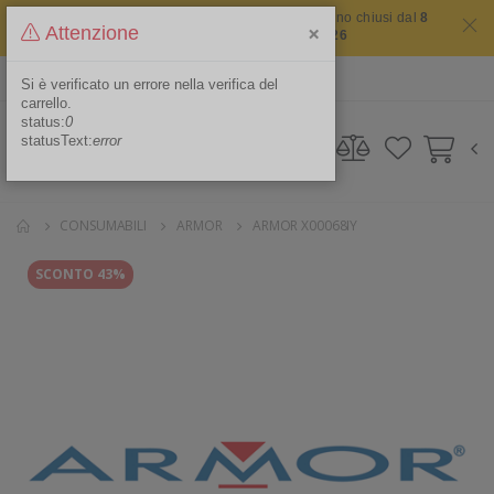
Il sito non chiude mai ma i nostri uffici saranno chiusi dal
8
×
Attenzione
agosto 2026 al 16 agosto 2026
ITA
Area Riservata
Si è verificato un errore nella verifica del
carrello.
status:
0
statusText:
error
CONSUMABILI
ARMOR
ARMOR X00068IY
SCONTO 43%