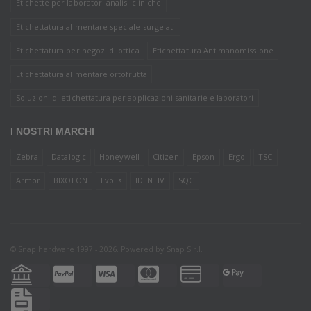
Etichette per laboratori analisi cliniche
Etichettatura alimentare speciale surgelati
Etichettatura per negozi di ottica
Etichettatura Antimanomissione
Etichettatura alimentare ortofrutta
Soluzioni di etichettatura per applicazioni sanitarie e laboratori
I NOSTRI MARCHI
Zebra
Datalogic
Honeywell
Citizen
Epson
Ergo
TSC
Armor
BIXOLON
Evolis
IDENTIV
SQC
© Snap hardware 1997 - 2026. Powered by
Snap S.r.l.