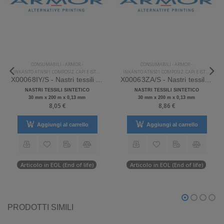
CONSUMABILI
-
ARMOR
-
CONSUMABILI
-
ARMOR
-
INKANTO ATN501 COMPOSIZ. CAPI E ISTRUZIONI LAVAGGI
INKANTO ATN501 COMPOSIZ. CAPI E ISTRUZIONI LAVAGGI
X00068IY/S - Nastri tessili Armor Sintetico
X00063ZA/S - Nastri tessili Armor Sintetico
NASTRI TESSILI SINTETICO
NASTRI TESSILI SINTETICO
30 mm x 200 m x 0,13 mm
30 mm x 200 m x 0,13 mm
8,05 €
8,86 €
Aggiungi al carrello
Aggiungi al carrello
Articolo in EOL (End of life)
Articolo in EOL (End of life)
PRODOTTI SIMILI