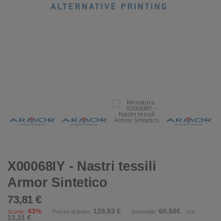
X00068IY - Nastri tessili
Armor Sintetico
73,81 €
43%
128,83 €
60,50€
Sconto:
Prezzo di listino:
Imponibile:
Iva:
13,31 €