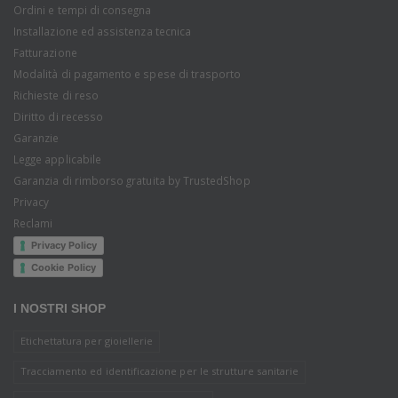
Ordini e tempi di consegna
Installazione ed assistenza tecnica
Fatturazione
Modalità di pagamento e spese di trasporto
Richieste di reso
Diritto di recesso
Garanzie
Legge applicabile
Garanzia di rimborso gratuita by TrustedShop
Privacy
Reclami
Privacy Policy
Cookie Policy
I NOSTRI SHOP
Etichettatura per gioiellerie
Tracciamento ed identificazione per le strutture sanitarie