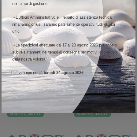
nei tempi di gestione.
Testine compatibili
-
Tipo adesivo
-
- L’Ufficio Amministrativo e il reparto di assistenza tecnica
rimarranno chiusi, saranno parzialmente operativi tutti gli altri
Tratteggio
-
uffici
Forma
-
- Le spedizioni effettuate dal 17 al 23 agosto 2026 potrebbero
Peso
-
subire slittamenti nei tempi di consegna per motivi indipendenti
dalla nostra volontà.
Tipo stampa
-
L’attività riprenderà
lunedì 24 agosto 2026
.
ARMOR INKANTO ATN501 COMPOSIZ. CAPI E
ISTRUZIONI LAVAGGI ALTRE VARIANTI
SCONTO QUANTITÀ
SCONTO QUANTITÀ