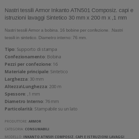
Nastri tessili Armor Inkanto ATN501 Composiz. capi e
istruzioni lavaggi Sintetico 30 mm x 200 m x ,1 mm
Nastri tessili Armor a bobina. 16 bobine per confezione. .Nastri
tessili in sintetico. Diametro interno: 76 mm.
Tipo
: Supporto di stampa
Confezionamento
: Bobina
Pezzi per confezione
: 16
Materiale principale
: Sintetico
Larghezza
: 30 mm
Altezza\Lunghezza
: 200 m
Spessore
: ,1 mm
Diametro Interno
: 76 mm
Particolarità
: Stampabile su un lato
PRODUTTORE:
ARMOR
CATEGORIA:
CONSUMABILI
MODELLO:
INKANTO ATN501 COMPOSIZ. CAPI E ISTRUZIONI LAVAGGI