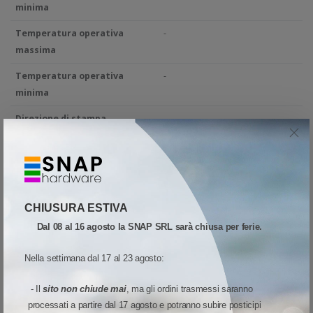
minima
Temperatura operativa
-
massima
Temperatura operativa
-
minima
Direzione di stampa
-
Foro/Asola fine etichetta
-
Inchiostrazione
-
Numero per pezzo
-
CHIUSURA ESTIVA
Piega ogni
-
Dal 08 al 16 agosto la SNAP SRL sarà chiusa per ferie.
Piste
-
Nella settimana dal 17 al 23 agosto:
Stampe per ribbon
-
- Il
sito non chiude mai
, ma gli ordini trasmessi saranno
Tacca nera
-
processati a partire dal 17 agosto e potranno subire posticipi