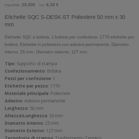
29,00€
6,38 €
Imponibile:
Iva:
Etichette SQC S-DESK-ST Poliestere 50 mm x 30
mm
Etichette SQC a bobina. 1 bobina per confezione. 1770 etichette per
bobina. Etichette in poliestere con adesivo permanente. Diametro
interno: 25 mm. Diametro esterno: 127 mm.
Tipo
: Supporto di stampa
Confezionamento
: Bobina
Pezzi per confezione
: 1
Etichette per pezzo
: 1770
Materiale principale
: Poliestere
Adesivo
: Adesivo permanente
Larghezza
: 50 mm
Altezza\Lunghezza
: 30 mm
Diametro Interno
: 25 mm
Diametro Esterno
: 127 mm
Tecnologia di stampa
: Trasferimento Termico