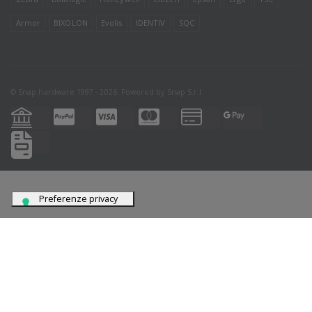
Armor
BIXOLON
Evolis
IDENTIV
SQC
© Snap hardware 1997 - 2026. Powered by
Snap S.r.l.