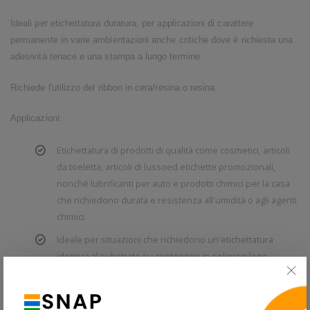
Ideali per etichettatura duratura, per applicazioni di carattere
permanente in varie ambientazioni anche critiche dove è richiesta una
adesività tenace e una stampa a lungo termine.
Richiede l'utilizzo del ribbon in cera/resina o resina.
Applicazioni:
Etichettatura di prodotti di qualità come cosmetici, articoli
da toeletta, articoli di lussoed etichette promozionali,
nonché lubrificanti per auto e prodotti chimici per la casa
che richiedono durata e resistenza all'umidità o agli agenti
chimici.
Ideale per situazioni che richiedono un'etichettatura
identica al substrato su contenitori in polipropilene.
Etichettatura applicata all'esterno