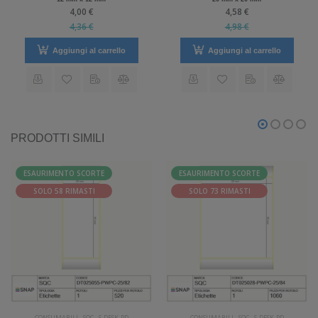
4,00 €
4,58 €
4,36 €
4,98 €
Aggiungi al carrello
Aggiungi al carrello
PRODOTTI SIMILI
ESAURIMENTO SCORTE
ESAURIMENTO SCORTE
SOLO 58 RIMASTI
SOLO 73 RIMASTI
CONSUMABILI
-
SQC
-
S-DESK-PD
CONSUMABILI
-
SQC
-
S-DESK-PD