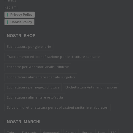
Privacy
Reclami
Privacy Policy
Cookie Policy
I NOSTRI SHOP
Etichettatura per gioiellerie
Tracciamento ed identificazione per le strutture sanitarie
Etichette per laboratori analisi cliniche
Etichettatura alimentare speciale surgelati
Etichettatura per negozi di ottica
Etichettatura Antimanomissione
Etichettatura alimentare ortofrutta
Soluzioni di etichettatura per applicazioni sanitarie e laboratori
I NOSTRI MARCHI
Zebra
Datalogic
Honeywell
Citizen
Epson
Ergo
TSC