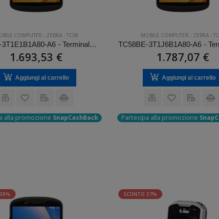
OBILE COMPUTER
-
ZEBRA
-
TC58
MOBILE COMPUTER
-
ZEBRA
-
TC
TC58BE-3T1E1B1A80-A6 - Terminale Zebra palmare modello TC58
1.693,53 €
1.787,07 €
Aggiungi al carrello
Aggiungi al carrello
a alla promozione
SnapCashBack
Partecipa alla promozione
SnapC
 38%
SCONTO 37%