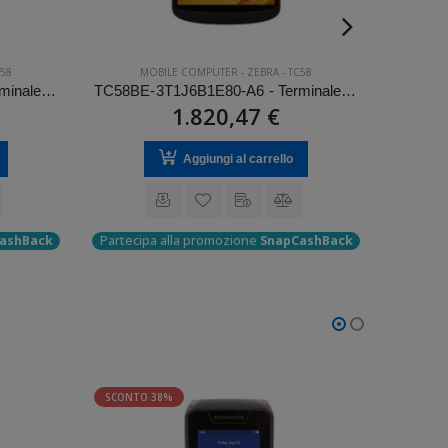
58
MOBILE COMPUTER
-
ZEBRA
-
TC58
M
TC58BE-3T1J6B1A80-A6 - Terminale Zebra palmare modello TC58
TC58BE-3T1J6B1E80-A6 - Terminale Zebra palmare modello TC58
1.820,47 €
Aggiungi al carrello
ashBack
Partecipa alla promozione
SnapCashBack
Parteci
SCONTO 38%
SCONTO