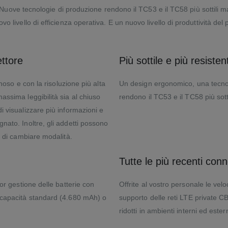
i. Nuove tecnologie di produzione rendono il TC53 e il TC58 più sottili ma
o livello di efficienza operativa. E un nuovo livello di produttività del
ettore
Più sottile e più resisten
inoso e con la risoluzione più alta
Un design ergonomico, una tecnol
assima leggibilità sia al chiuso
rendono il TC53 e il TC58 più sotti
i visualizzare più informazioni e
nato. Inoltre, gli addetti possono
o di cambiare modalità.
Tutte le più recenti con
or gestione delle batterie con
Offrite al vostro personale le velo
n capacità standard (4.680 mAh) o
supporto delle reti LTE private CB
ridotti in ambienti interni ed este