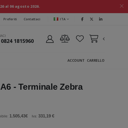
026 al 06 agosto 2026.
ITA
Preferiti
Contattaci
MACI
 0824 1815960
ACCOUNT
CARRELLO
6 - Terminale Zebra
1.505,43€
331,19 €
ibile:
Iva: