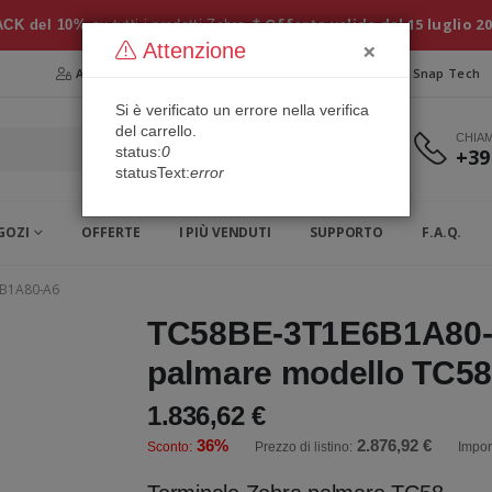
* Offerta valida dal 15 luglio 2
CK del 10%
su tutti i prodotti Zebra
×
Attenzione
Area Riservata
Chi siamo
Snap Security
Snap Tech
Si è verificato un errore nella verifica
del carrello.
CHIA
status:
0
+39
statusText:
error
GOZI
OFFERTE
I PIÙ VENDUTI
SUPPORTO
F.A.Q.
6B1A80-A6
TC58BE-3T1E6B1A80-A
palmare modello TC58
1.836,62 €
36%
2.876,92 €
Sconto:
Prezzo di listino:
Impon