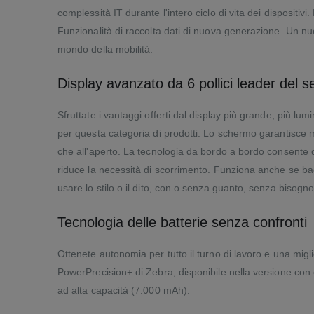
complessità IT durante l'intero ciclo di vita dei dispositiv
Funzionalità di raccolta dati di nuova generazione. Un nuov
mondo della mobilità.
Display avanzato da 6 pollici leader del s
Sfruttate i vantaggi offerti dal display più grande, più lum
per questa categoria di prodotti. Lo schermo garantisce m
che all'aperto. La tecnologia da bordo a bordo consente d
riduce la necessità di scorrimento. Funziona anche se bag
usare lo stilo o il dito, con o senza guanto, senza bisogn
Tecnologia delle batterie senza confronti
Ottenete autonomia per tutto il turno di lavoro e una migli
PowerPrecision+ di Zebra, disponibile nella versione co
ad alta capacità (7.000 mAh).