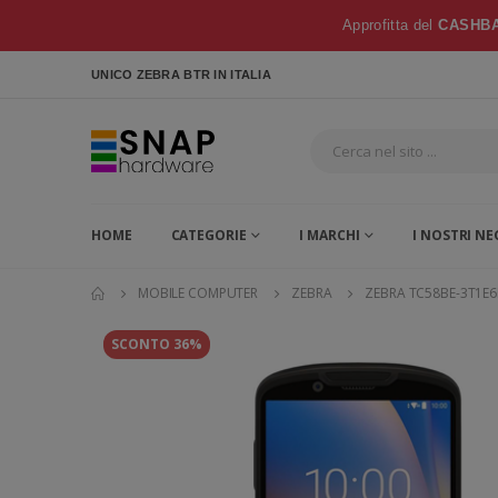
Approfitta del
CASHBA
UNICO ZEBRA BTR
IN ITALIA
HOME
CATEGORIE
I MARCHI
I NOSTRI NE
MOBILE COMPUTER
ZEBRA
ZEBRA TC58BE-3T1E
SCONTO 36%