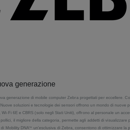
 nuova generazione
a generazione di mobile computer Zebra progettati per eccellere. Cosa
. Nuove soluzioni e tecnologie dei sensori offrono un mondo di nuove p
G, Wi-Fi 6E e CBRS (solo negli Stati Uniti), offrono al personale un acces
llici, il migliore della categoria, permette agli addetti di visualizzare
i di Mobility DNA
un'esclusiva di Zebra, consentono di ottimizzare la pro
TM