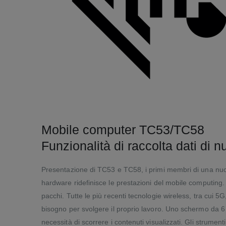
Mobile computer TC53/TC58
Funzionalità di raccolta dati di
Presentazione di TC53 e TC58, i primi membri di una nuov
hardware ridefinisce le prestazioni del mobile computing
pacchi. Tutte le più recenti tecnologie wireless, tra cui 5
bisogno per svolgere il proprio lavoro. Uno schermo da 6 po
necessità di scorrere i contenuti visualizzati. Gli strument