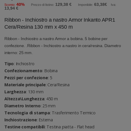
40%
129,38 €
63,38€
Sconto:
Prezzo di listino:
Imponibile:
Iva:
13,94 €
Ribbon - Inchiostro a nastro Armor Inkanto APR1
Cera/Resina 130 mm x 450 m
Ribbon - Inchiostro a nastro Armor a bobina. 5 bobine per
confezione. .Ribbon - Inchiostro a nastro in cera/resina. Diametro
interno: 25 mm.
Tipo
: Inchiostro
Confezionamento
: Bobina
Pezzi per confezione
: 5
Materiale principale
: Cera/Resina
Larghezza
: 130 mm
Altezza\Lunghezza
: 450 m
Diametro Interno
: 25 mm
Tecnologia di stampa
: Trasferimento Termico
Inchiostrazione
: Esterna
Testine compatibili
: Testina piatta - Flat head