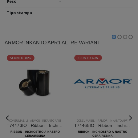
Peso
-
Tipo stampa
-
ARMOR INKANTO APR1 ALTRE VARIANTI
SCONTO 40%
SCONTO 40%
CONSUMABILI
-
ARMOR
-
INKANTO APR1
CONSUMABILI
-
ARMOR
-
INKANTO APR1
T74473IO - Ribbon - Inchiostro a nastro Armor Inkanto APR1
T74465IO - Ribbon - Inchiostro a nastro Armor Inkanto APR1
RIBBON - INCHIOSTRO A NASTRO
RIBBON - INCHIOSTRO A NASTRO
CERA/RESINA
CERA/RESINA