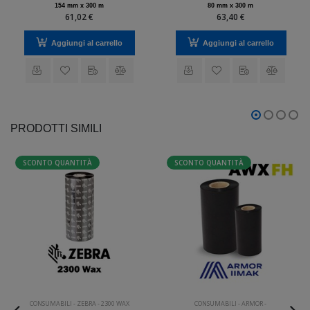
154 mm x 300 m
80 mm x 300 m
61,02 €
63,40 €
Aggiungi al carrello
Aggiungi al carrello
PRODOTTI SIMILI
SCONTO QUANTITÀ
SCONTO QUANTITÀ
CONSUMABILI
-
ZEBRA
-
2300 WAX
CONSUMABILI
-
ARMOR
-