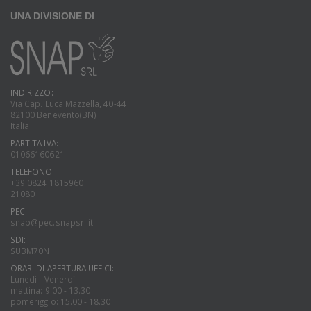
UNA DIVISIONE DI
INDIRIZZO:
Via Cap. Luca Mazzella, 40-44
82100 Benevento(BN)
Italia
PARTITA IVA:
01066160621
TELEFONO:
+39 0824 1815960
21080
PEC:
snap@pec.snapsrl.it
SDI:
SUBM70N
ORARI DI APERTURA UFFICI:
Lunedi - Venerdì
mattina: 9.00 - 13.30
pomeriggio: 15.00 - 18.30