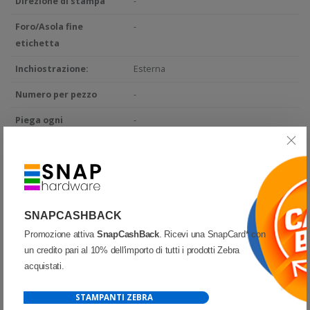
Direzione di stampa
-
Foro/Asola fine
-
etichetta
Inchiostrazione:
Esterna
Numero per pezzo
-
Piega ogni
-
Piste
-
Stampe per ribbon
-
Tacca nera
-
SNAPCASHBACK
Testine compatibili:
Testina piatta - Flat head
Promozione attiva
SnapCashBack
. Ricevi una SnapCard* con
Tipo adesivo
-
un credito pari al 10% dell'importo di tutti i prodotti Zebra
acquistati.
Tratteggio
-
STAMPANTI ZEBRA
Forma
-