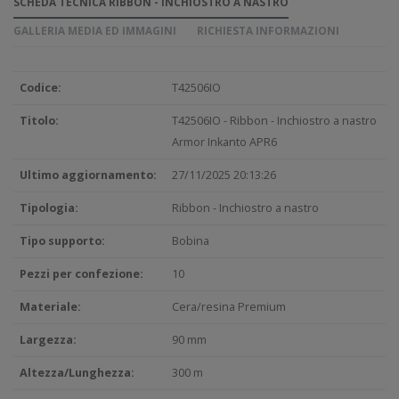
SCHEDA TECNICA RIBBON - INCHIOSTRO A NASTRO
GALLERIA MEDIA ED IMMAGINI
RICHIESTA INFORMAZIONI
Codice:
T42506IO
Titolo:
T42506IO - Ribbon - Inchiostro a nastro
Armor Inkanto APR6
Ultimo aggiornamento:
27/11/2025 20:13:26
Tipologia:
Ribbon - Inchiostro a nastro
Tipo supporto:
Bobina
Pezzi per confezione:
10
Materiale:
Cera/resina Premium
Largezza:
90 mm
Altezza/Lunghezza:
300 m