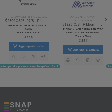
CONSUMABILI
-
ZEBRA
-
2300 WAX
CONSUMABILI
-
ARMOR
-
02300GS08407/S - Ribbon - Inchiostro a nastro Zebra 2300 Wax Cera
INKANTO AWX FH
T51926IO/S - Ribbon - Inchiostro a nastro Armor Inkanto AWX FH
RIBBON - INCHIOSTRO A NASTRO
CERA
RIBBON - INCHIOSTRO A NASTRO
84 mm x 74 m x 8 µm
CERA AD ALTE PRESTAZIONI
3,54 €
45 mm x 300 m
3,95 €
Aggiungi al carrello
Aggiungi al carrello
ack
artecipa alla promozione
SnapCashBack
Pa