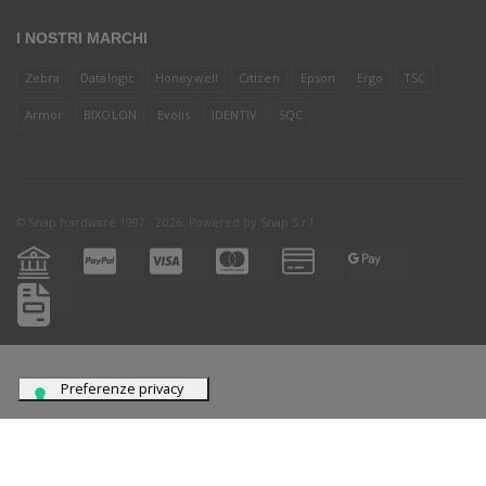
I NOSTRI MARCHI
Zebra
Datalogic
Honeywell
Citizen
Epson
Ergo
TSC
Armor
BIXOLON
Evolis
IDENTIV
SQC
© Snap hardware 1997 - 2026. Powered by
Snap S.r.l.