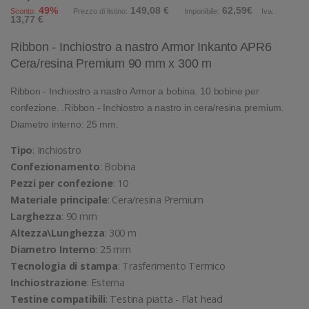
49%
149,08 €
62,59€
Sconto:
Prezzo di listino:
Imponibile:
Iva:
13,77 €
Ribbon - Inchiostro a nastro Armor Inkanto APR6
Cera/resina Premium 90 mm x 300 m
Ribbon - Inchiostro a nastro Armor a bobina. 10 bobine per
confezione. .Ribbon - Inchiostro a nastro in cera/resina premium.
Diametro interno: 25 mm.
Tipo
: Inchiostro
Confezionamento
: Bobina
Pezzi per confezione
: 10
Materiale principale
: Cera/resina Premium
Larghezza
: 90 mm
Altezza\Lunghezza
: 300 m
Diametro Interno
: 25 mm
Tecnologia di stampa
: Trasferimento Termico
Inchiostrazione
: Esterna
Testine compatibili
: Testina piatta - Flat head