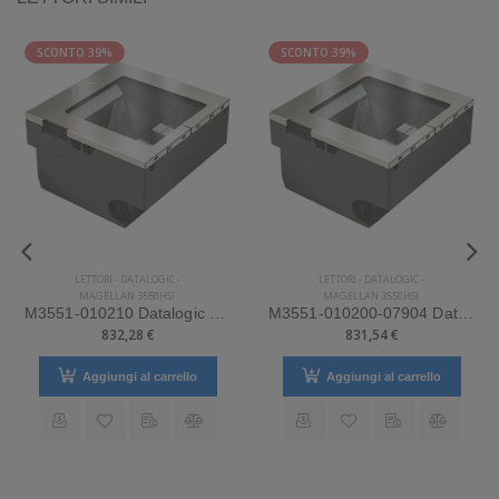
SCONTO 39%
SCONTO 39%
LETTORI
-
DATALOGIC
-
LETTORI
-
DATALOGIC
-
MAGELLAN 3550HSI
MAGELLAN 3550HSI
M3551-010210 Datalogic Mod. Magellan 3550HSi.
M3551-010200-07904 Datalogic Mod. Magellan 3550HSi.
832,28 €
831,54 €
Aggiungi al carrello
Aggiungi al carrello