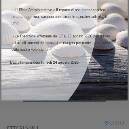
mani libere
- L’Ufficio Amministrativo e il reparto di assistenza tecnica
Il design dello scanner ad anello lascia libere le mani, che possono
rimarranno chiusi, saranno parzialmente operativi tutti gli altri
uffici
quindi spostare pacchi e altri materiali, migliorando la produttività del
personale e l’efficienza operativa.
- Le spedizioni effettuate dal 17 al 23 agosto 2026 potrebbero
La produttività aumenta grazie all’ampio raggio di
subire slittamenti nei tempi di consegna per motivi indipendenti
lettura
dalla nostra volontà.
La nostra tecnologia brevettata di scansione adattiva permette agli
L’attività riprenderà
lunedì 24 agosto 2026
.
operatori di acquisire i codici a barre da una posizione di quasi contatto
fino a una distanza fino a 15 piedi/4,5 metri.
VISUALIZZA MODELLO ED OPZIONI
LETTORI SIMILI