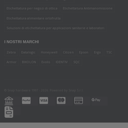
Etichettatura per negozi di ottica
Etichettatura Antimanomissione
Etichettatura alimentare ortofrutta
Soluzioni di etichettatura per applicazioni sanitarie e laboratori
I NOSTRI MARCHI
Zebra
Datalogic
Honeywell
Citizen
Epson
Ergo
TSC
Armor
BIXOLON
Evolis
IDENTIV
SQC
© Snap hardware 1997 - 2026. Powered by
Snap S.r.l.