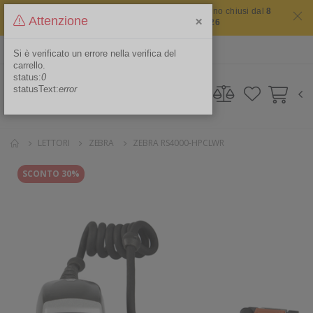
Il sito non chiude mai ma i nostri uffici saranno chiusi dal
8
×
Attenzione
agosto 2026 al 16 agosto 2026
ITA
Area Riservata
Si è verificato un errore nella verifica del
carrello.
status:
0
statusText:
error
LETTORI
ZEBRA
ZEBRA RS4000-HPCLWR
SCONTO 30%