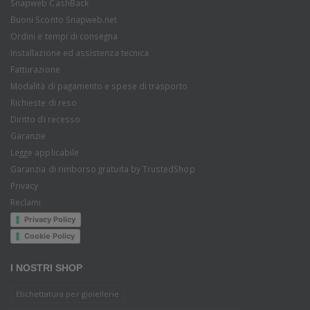
Snapweb CashBack
Buoni Sconto Snapweb.net
Ordini e tempi di consegna
Installazione ed assistenza tecnica
Fatturazione
Modalità di pagamento e spese di trasporto
Richieste di reso
Diritto di recesso
Garanzie
Legge applicabile
Garanzia di rimborso gratuita by TrustedShop
Privacy
Reclami
Privacy Policy
Cookie Policy
I NOSTRI SHOP
Etichettatura per gioiellerie