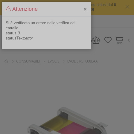
Il sito non chiude mai ma i nostri uffici saranno chiusi dal
8
×
Attenzione
agosto 2026 al 16 agosto 2026
ITA
Area Riservata
Si è verificato un errore nella verifica del
carrello.
status:
0
statusText:
error
CONSUMABILI
EVOLIS
EVOLIS R5F008EAA