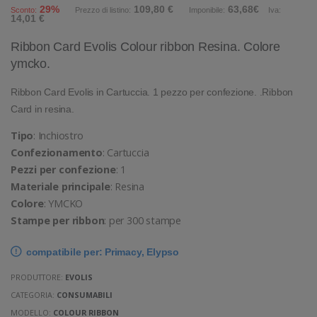
29%
109,80 €
63,68€
Sconto:
Prezzo di listino:
Imponibile:
Iva:
14,01 €
Ribbon Card Evolis Colour ribbon Resina. Colore
ymcko.
Ribbon Card Evolis in Cartuccia. 1 pezzo per confezione. .Ribbon
Card in resina.
Tipo
: Inchiostro
Confezionamento
: Cartuccia
Pezzi per confezione
: 1
Materiale principale
: Resina
Colore
: YMCKO
Stampe per ribbon
: per 300 stampe
compatibile per: Primacy, Elypso
PRODUTTORE:
EVOLIS
CATEGORIA:
CONSUMABILI
MODELLO:
COLOUR RIBBON