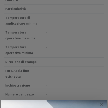
Particolarità
-
Temperatura di
-
applicazione minima
Temperatura
-
operativa massima
Temperatura
-
operativa minima
Direzione di stampa
-
Foro/Asola fine
-
etichetta
Inchiostrazione
-
Numero per pezzo
-
Piega ogni
-