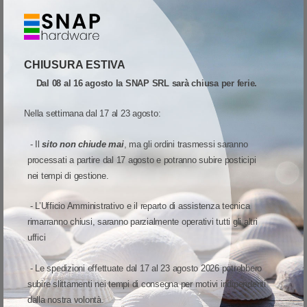
Piste
-
Stampe per ribbon:
per 300 stampe
Tacca nera
-
CHIUSURA ESTIVA
Dal 08 al 16 agosto la SNAP SRL sarà chiusa per ferie.
Testine compatibili
-
Tipo adesivo
-
Nella settimana dal 17 al 23 agosto:
Tratteggio
-
- Il
sito non chiude mai
, ma gli ordini trasmessi saranno
processati a partire dal 17 agosto e potranno subire posticipi
Forma
-
nei tempi di gestione.
Peso
-
- L’Ufficio Amministrativo e il reparto di assistenza tecnica
Tipo stampa
-
rimarranno chiusi, saranno parzialmente operativi tutti gli altri
uffici
- Le spedizioni effettuate dal 17 al 23 agosto 2026 potrebbero
EVOLIS COLOUR RIBBON ALTRE VARIANTI
subire slittamenti nei tempi di consegna per motivi indipendenti
dalla nostra volontà.