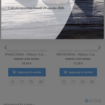
L’attività riprenderà
lunedì 24 agosto 2026
.
CONSUMABILI
-
EVOLIS
-
COLOUR RIBBON
CONSUMABILI
-
EVOLIS
-
COLOUR RIBBON
RVA022NAA - Ribbon Card Evolis Colour ribbon Resina
R6F003EAA - Ribbon Card Evolis YMCKOK Colour ribbon Resina
RIBBON CARD RESINA
RIBBON CARD RESINA
69,06 €
73,38 €
Aggiungi al carrello
Aggiungi al carrello