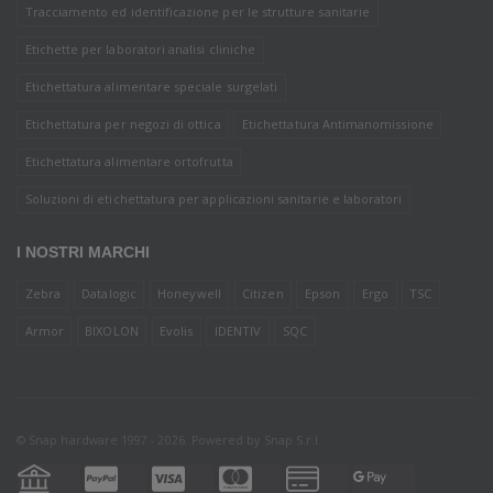
Tracciamento ed identificazione per le strutture sanitarie
Etichette per laboratori analisi cliniche
Etichettatura alimentare speciale surgelati
Etichettatura per negozi di ottica
Etichettatura Antimanomissione
Etichettatura alimentare ortofrutta
Soluzioni di etichettatura per applicazioni sanitarie e laboratori
I NOSTRI MARCHI
Zebra
Datalogic
Honeywell
Citizen
Epson
Ergo
TSC
Armor
BIXOLON
Evolis
IDENTIV
SQC
© Snap hardware 1997 - 2026. Powered by
Snap S.r.l.