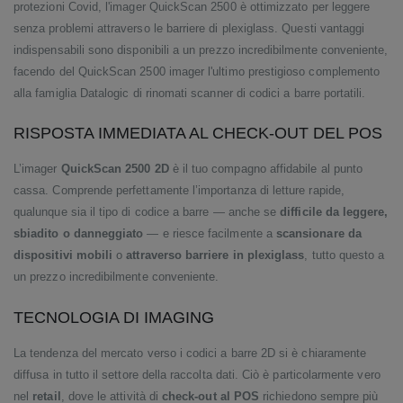
protezioni Covid, l'imager QuickScan 2500 è ottimizzato per leggere
senza problemi attraverso le barriere di plexiglass. Questi vantaggi
indispensabili sono disponibili a un prezzo incredibilmente conveniente,
facendo del QuickScan 2500 imager l'ultimo prestigioso complemento
alla famiglia Datalogic di rinomati scanner di codici a barre portatili.
RISPOSTA IMMEDIATA AL CHECK-OUT DEL POS
L’imager
QuickScan 2500 2D
è il tuo compagno affidabile al punto
cassa. Comprende perfettamente l’importanza di letture rapide,
qualunque sia il tipo di codice a barre — anche se
difficile da leggere,
sbiadito o danneggiato
— e riesce facilmente a
scansionare da
dispositivi mobili
o
attraverso barriere in plexiglass
, tutto questo a
un prezzo incredibilmente conveniente.
TECNOLOGIA DI IMAGING
La tendenza del mercato verso i codici a barre 2D si è chiaramente
diffusa in tutto il settore della raccolta dati. Ciò è particolarmente vero
nel
retail
, dove le attività di
check-out al POS
richiedono sempre più