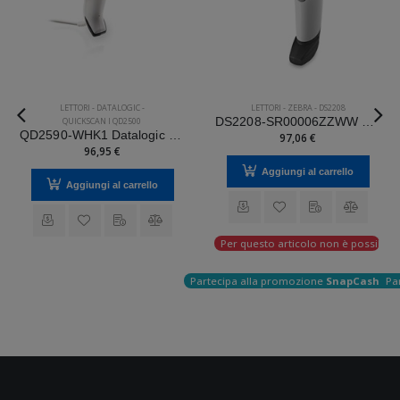
LETTORI
-
DATALOGIC
-
LETTORI
-
ZEBRA
-
DS2208
QUICKSCAN I QD2500
DS2208-SR00006ZZWW Zebra Mod. DS2208. Classificazione: Impugnabile.
QD2590-WHK1 Datalogic Mod. QuickScan I QD2500.
97,06 €
96,95 €
Aggiungi al carrello
Aggiungi al carrello
Per questo articolo non è possibile e
Partecipa alla promozione
SnapCashBac
Pa