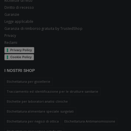
Richieste di reso
Diritto di recesso
Garanzie
Legge applicabile
Garanzia di rimborso gratuita by TrustedShop
Privacy
Reclami
Privacy Policy
Cookie Policy
I NOSTRI SHOP
Etichettatura per gioiellerie
Tracciamento ed identificazione per le strutture sanitarie
Etichette per laboratori analisi cliniche
Etichettatura alimentare speciale surgelati
Etichettatura per negozi di ottica
Etichettatura Antimanomissione