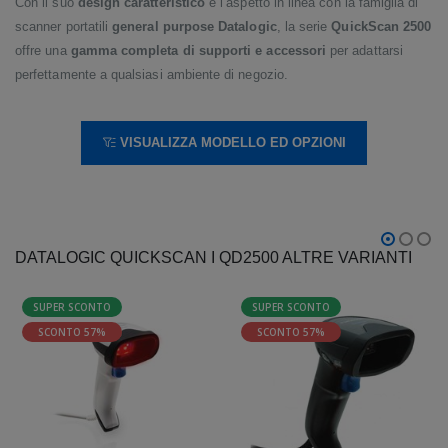
Con il suo
design caratteristico
e l’aspetto in linea con la famiglia di
scanner portatili
general purpose Datalogic
, la serie
QuickScan 2500
offre una
gamma completa di supporti e accessori
per adattarsi
perfettamente a qualsiasi ambiente di negozio.
VISUALIZZA MODELLO ED OPZIONI
DATALOGIC QUICKSCAN I QD2500 ALTRE VARIANTI
SUPER SCONTO
SUPER SCONTO
SCONTO 57%
SCONTO 57%