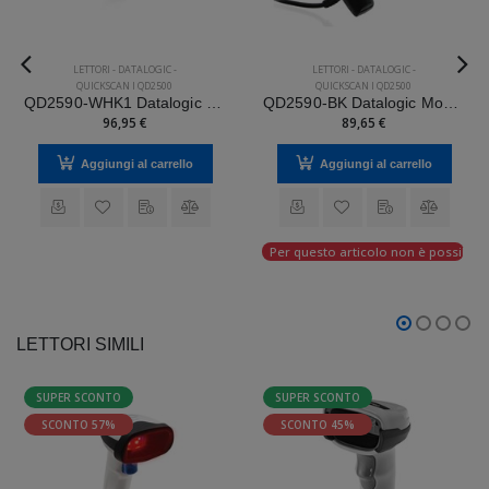
LETTORI
-
DATALOGIC
-
LETTORI
-
DATALOGIC
-
QUICKSCAN I QD2500
QUICKSCAN I QD2500
QD2590-WHK1 Datalogic Mod. QuickScan I QD2500.
QD2590-BK Datalogic Mod. QuickScan I QD2500.
96,95 €
89,65 €
Aggiungi al carrello
Aggiungi al carrello
Per questo articolo non è possibile e
LETTORI SIMILI
SUPER SCONTO
SUPER SCONTO
SCONTO 57%
SCONTO 45%