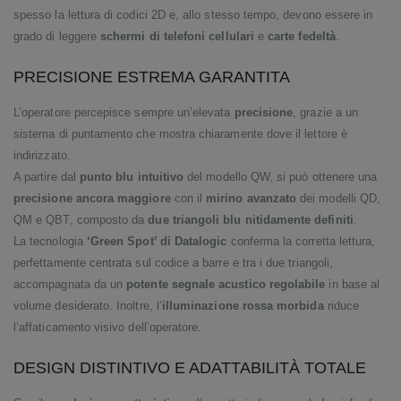
spesso la lettura di codici 2D e, allo stesso tempo, devono essere in
grado di leggere
schermi di telefoni cellulari
e
carte fedeltà
.
PRECISIONE ESTREMA GARANTITA
L’operatore percepisce sempre un’elevata
precisione
, grazie a un
sistema di puntamento che mostra chiaramente dove il lettore è
indirizzato.
A partire dal
punto blu intuitivo
del modello QW, si può ottenere una
precisione ancora maggiore
con il
mirino avanzato
dei modelli QD,
QM e QBT, composto da
due triangoli blu nitidamente definiti
.
La tecnologia
‘Green Spot’ di Datalogic
conferma la corretta lettura,
perfettamente centrata sul codice a barre e tra i due triangoli,
accompagnata da un
potente segnale acustico regolabile
in base al
volume desiderato. Inoltre, l’
illuminazione rossa morbida
riduce
l’affaticamento visivo dell’operatore.
DESIGN DISTINTIVO E ADATTABILITÀ TOTALE