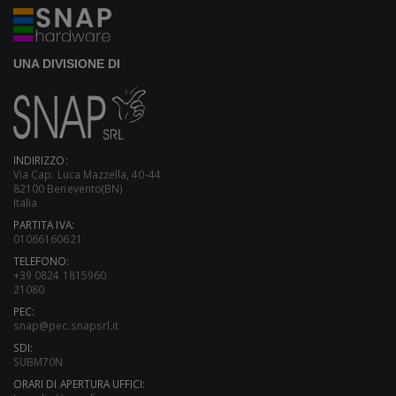
UNA DIVISIONE DI
INDIRIZZO:
Via Cap. Luca Mazzella, 40-44
82100 Benevento(BN)
Italia
PARTITA IVA:
01066160621
TELEFONO:
+39 0824 1815960
21080
PEC:
snap@pec.snapsrl.it
SDI:
SUBM70N
ORARI DI APERTURA UFFICI: