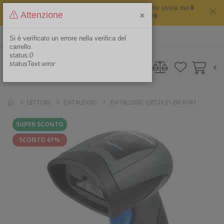
Il sito non chiude mai ma i nostri uffici saranno chiusi dal
8
×
Attenzione
agosto 2026 al 16 agosto 2026
ITA
Area Riservata
Si è verificato un errore nella verifica del
carrello.
status:
0
statusText:
error
LETTORI
DATALOGIC
DATALOGIC QBT2131-BK-BTK1
SUPER SCONTO
SCONTO 61%