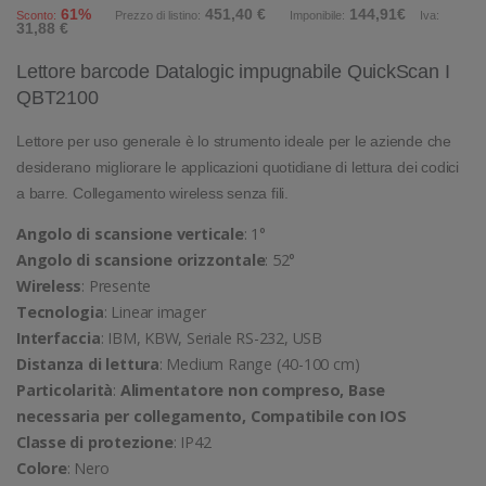
61%
451,40 €
144,91€
Sconto:
Prezzo di listino:
Imponibile:
Iva:
31,88 €
Lettore barcode Datalogic impugnabile QuickScan I
QBT2100
Lettore per uso generale è lo strumento ideale per le aziende che
desiderano migliorare le applicazioni quotidiane di lettura dei codici
a barre. Collegamento wireless senza fili.
Angolo di scansione verticale
: 1°
Angolo di scansione orizzontale
: 52°
Wireless
: Presente
Tecnologia
: Linear imager
Interfaccia
: IBM, KBW, Seriale RS-232, USB
Distanza di lettura
: Medium Range (40-100 cm)
Particolarità
:
Alimentatore non compreso, Base
necessaria per collegamento, Compatibile con IOS
Classe di protezione
: IP42
Colore
: Nero