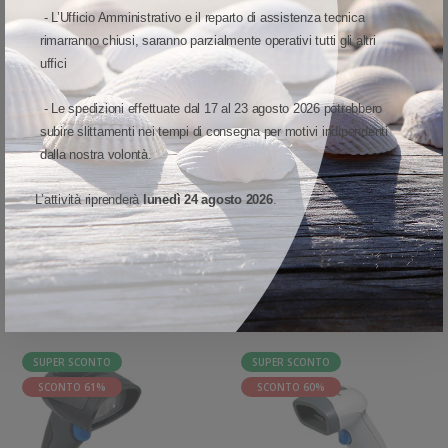
RICARICA DELLA BATTERIA
- L’Ufficio Amministrativo e il reparto di assistenza tecnica
rimarranno chiusi, saranno parzialmente operativi tutti gli altri
La porta microUSB presente nel manico dello scanner QBT2131, offre
uffici
un ulteriore modalità di ricarica delle batterie oltre a permettere al
prodotto di essere utilizzato senza la
- Le spedizioni effettuate dal 17 al 23 agosto 2026 potrebbero
culla e di fare il download di configurazione direttamente dall’host.
subire slittamenti nei tempi di consegna per motivi indipendenti
dalla nostra volontà.
VISUALIZZA MODELLO ED OPZIONI
L’attività riprenderà
lunedì 24 agosto 2026
.
DATALOGIC QUICKSCAN I QBT2100 ALTRE VARIANTI
SUPER SCONTO
SUPER SCONTO
SCONTO 61%
SCONTO 60%