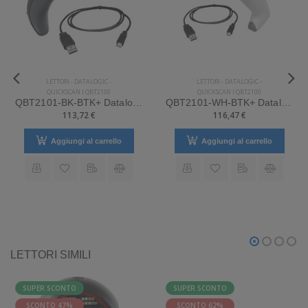
LETTORI
-
DATALOGIC
-
LETTORI
-
DATALOGIC
-
QUICKSCAN I QBT2100
QUICKSCAN I QBT2100
QBT2101-BK-BTK+ Datalogic Mod. QuickScan I QBT2100.
QBT2101-WH-BTK+ Datalogic Mod. QuickScan I QBT2100.
113,72 €
116,47 €
Aggiungi al carrello
Aggiungi al carrello
 effettuare il reso
LETTORI SIMILI
SUPER SCONTO
SUPER SCONTO
SCONTO 47%
SCONTO 62%