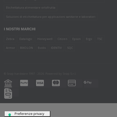
Etichettatura alimentare ortofrutta
Soluzioni di etichettatura per applicazioni sanitarie e laboratori
I NOSTRI MARCHI
Zebra
Datalogic
Honeywell
Citizen
Epson
Ergo
TSC
Armor
BIXOLON
Evolis
IDENTIV
SQC
© Snap hardware 1997 - 2026. Powered by
Snap S.r.l.