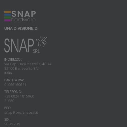
UNA DIVISIONE DI
INDIRIZZO:
Via Cap. Luca Mazzella, 40-44
82100 Benevento(BN)
Italia
PARTITA IVA:
01066160621
TELEFONO:
+39 0824 1815960
21080
PEC:
snap@pec.snapsrl.it
SDI:
SUBM70N