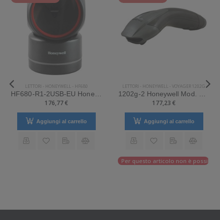
LETTORI
-
HONEYWELL
-
HF680
LETTORI
-
HONEYWELL
-
VOYAGER 1202G
HF680-R1-2USB-EU Honeywell Mod. HF680.
1202g-2 Honeywell Mod. Voyager 1202g. Classificazione: Impugnabile.
176,77 €
177,23 €
Aggiungi al carrello
Aggiungi al carrello
Per questo articolo non è possibile e
 effettuare il reso