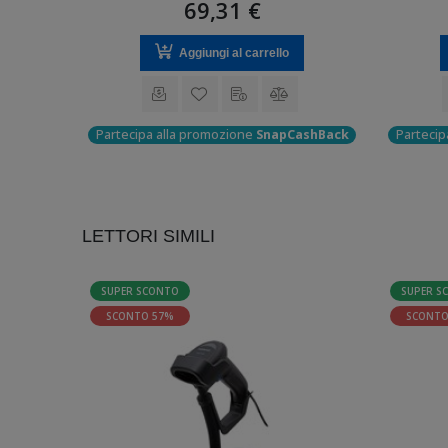
69,31 €
di una
Aggiungi al carrello
ashBack
Partecipa alla promozione
SnapCashBack
Partecip
LETTORI SIMILI
SUPER SCONTO
SUPER S
SCONTO 57%
SCONTO