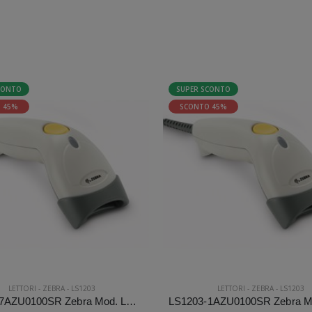
CONTO
SUPER SCONTO
 45%
SCONTO 45%
LETTORI
-
ZEBRA
-
LS1203
LETTORI
-
ZEBRA
-
LS1203
LS1203-7AZU0100SR Zebra Mod. LS1203. Classificazione: Impugnabile.