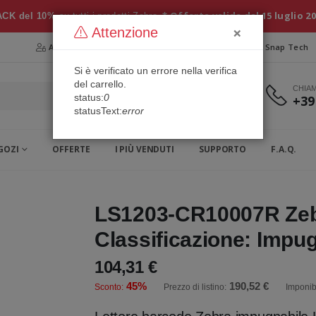
* Offerta valida dal 15 luglio 2
CK del 10%
su tutti i prodotti Zebra
×
Attenzione
Area Riservata
Chi siamo
Snap Security
Snap Tech
Si è verificato un errore nella verifica
del carrello.
CHIA
status:
0
+39
statusText:
error
GOZI
OFFERTE
I PIÙ VENDUTI
SUPPORTO
F.A.Q.
LS1203-CR10007R Zeb
Classificazione: Impug
104,31 €
45%
190,52 €
Sconto:
Prezzo di listino:
Imponib