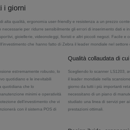
 i giorni
 alta qualità, ergonomia user-friendly e resistenza a un prezzo conten
che necessarie per ridurre sensibilmente gli errori di inserimento dati e i
sportivi, gioiellerie, videonoleggi, fioristi e altri piccoli negozi. Facile
ell’investimento che hanno fatto di Zebra il leader mondiale nel settore 
Qualità collaudata di cui 
ansione estremamente robusto, lo
Scegliendo lo scanner LS1203, ave
o quotidiano e le inevitabili
il leader mondiale nella scansione 
a quotidiana che lo
giorno da tutti i più importanti ret
manutenzione minimi e operatività
necessitano di un piano di manute
otezione dell’investimento che vi
studiato una linea di servizi per 
unzionerà con il sistema POS di
prestazioni ottimali.