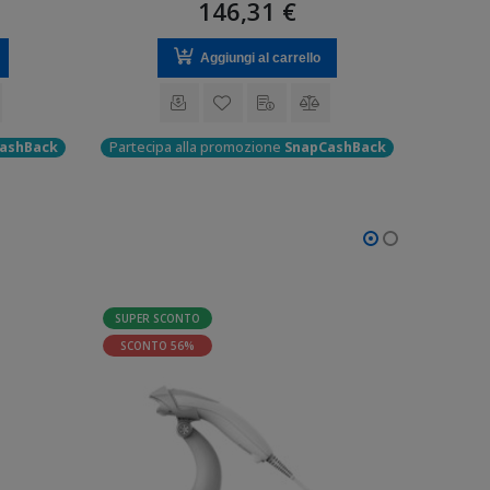
146,31 €
Prodotto
quotazi
Aggiungi al carrello
Parteci
ashBack
Partecipa alla promozione
SnapCashBack
SUPER SCONTO
SUPER 
SCONTO 56%
SCONT