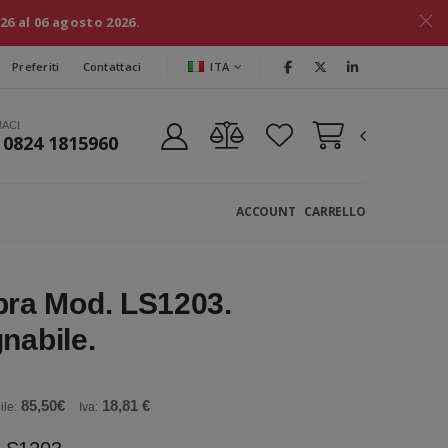
026 al 06 agosto 2026.
ITA
Preferiti
Contattaci
MACI
 0824 1815960
ACCOUNT
CARRELLO
ra Mod. LS1203.
nabile.
85,50€
18,81 €
ile:
Iva: