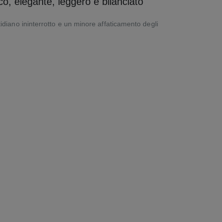
o, elegante, leggero e bilanciato
diano ininterrotto e un minore affaticamento degli