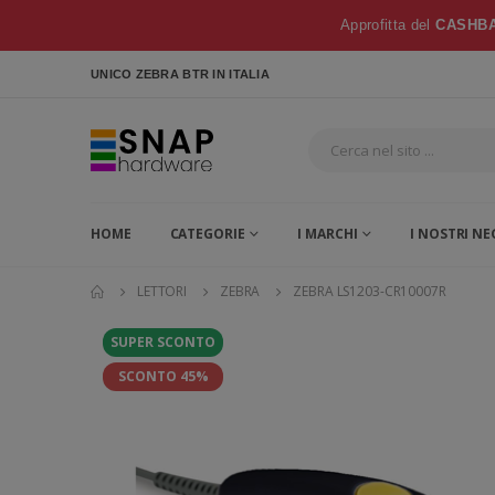
Approfitta del
CASHBA
UNICO ZEBRA BTR
IN ITALIA
HOME
CATEGORIE
I MARCHI
I NOSTRI NE
LETTORI
ZEBRA
ZEBRA LS1203-CR10007R
SUPER SCONTO
SCONTO 45%