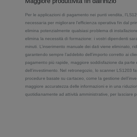
Maggiore produttività fin dall’inizio
Per le applicazioni di pagamento nei punti vendita, l’LS12
necessaria per migliorare l’efficienza operativa fin dal pri
elimina potenzialmente qualsiasi problema di installazione
elimina la necessità di formazione: i vostri dipendenti sar
minuti. L’inserimento manuale dei dati viene eliminato, rid
garantendo sempre l’addebito dell’importo corretto ai clie
pagamento più rapide, maggiore soddisfazione da parte de
dell’investimento. Nel retronegozio, lo scanner LS1203 fa
procedure basate su cartaceo, come la gestione dell’inven
maggiore accuratezza delle informazioni e in una riduzi
quotidianamente ad attività amministrative, per lasciare pi