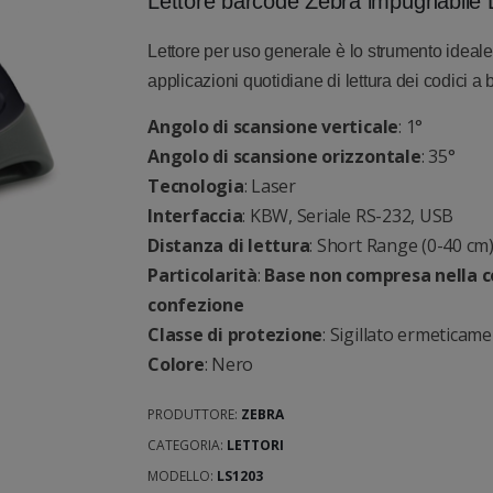
Lettore barcode Zebra impugnabile
Lettore per uso generale è lo strumento ideal
applicazioni quotidiane di lettura dei codici a 
Angolo di scansione verticale
: 1°
Angolo di scansione orizzontale
: 35°
Tecnologia
: Laser
Interfaccia
: KBW, Seriale RS-232, USB
Distanza di lettura
: Short Range (0-40 cm
Particolarità
:
Base non compresa nella c
confezione
Classe di protezione
: Sigillato ermeticame
Colore
: Nero
PRODUTTORE:
ZEBRA
CATEGORIA:
LETTORI
MODELLO:
LS1203