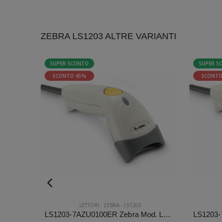
ZEBRA LS1203 ALTRE VARIANTI
SUPER SCONTO
SUPER S
SCONTO 45%
SCONTO
LETTORI
-
ZEBRA
-
LS1203
LS1203-1AZU0100ZR Zebra Mod. LS1203. Classificazione: Impugnabile.
LS1203-7AZU0100ER Zebra Mod. LS1203. Classificazione: Impugnabile.