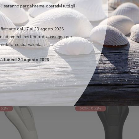
re e decodificare quello corretto. Non c'è più bisogno di spendere temp
, saranno parzialmente operativi tutti gli
er gli occhi, la luminosità può essere facilmente regolata in base all'am
fficienza sono i fattori chiave di differenziazione delle organizzazioni
effettuate dal 17 al 23 agosto 2026
e slittamenti nei tempi di consegna per
VISUALIZZA MODELLO ED OPZIONI
ti dalla nostra volontà.
erà
lunedì 24 agosto 2026
.
CONTO
SUPER SCONTO
 52%
SCONTO 52%