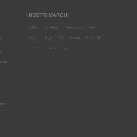
I NOSTRI MARCHI
Zebra
Datalogic
Honeywell
Citizen
le
Epson
Ergo
TSC
Armor
BIXOLON
Evolis
IDENTIV
SQC
e
elati
ioni