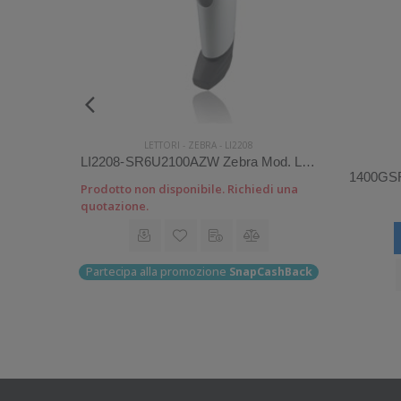
QD2100
LETTORI
-
ZEBRA
-
LI2208
QD2131-WHK1S Datalogic Mod. QuickScan I QD2100.
LI2208-SR6U2100AZW Zebra Mod. LI2208. Classificazione: Impugnabile.
di una
Prodotto non disponibile. Richiedi una
quotazione.
Partecipa alla promozione
SnapCashBack