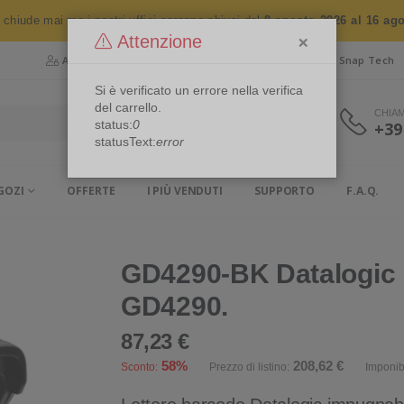
n chiude mai ma i nostri uffici saranno chiusi dal
8 agosto 2026 al 16 ag
×
Attenzione
Area Riservata
Chi siamo
Snap Security
Snap Tech
Si è verificato un errore nella verifica
del carrello.
CHIA
status:
0
+39
statusText:
error
GOZI
OFFERTE
I PIÙ VENDUTI
SUPPORTO
F.A.Q.
GD4290-BK Datalogic 
GD4290.
87,23 €
58%
208,62 €
Sconto:
Prezzo di listino:
Imponib