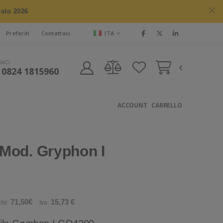
osto 2026
ITA
Preferiti
Contattaci
MACI
 0824 1815960
ACCOUNT
CARRELLO
Mod. Gryphon I
71,50€
15,73 €
ile:
Iva: