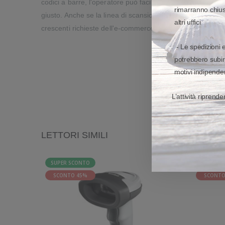
codici a barre, l'operatore può facilmente puntare, spara
rimarranno chiusi
giusto. Anche se la linea di scansione è morbida e facile p
altri uffici
crescenti richieste dell'e-commerce, dove la velocità e l'e
- Le spedizioni 
potrebbero subir
motivi indipenden
L’attività riprend
LETTORI SIMILI
SUPER SCONTO
SUPER S
SCONTO 45%
SCONTO