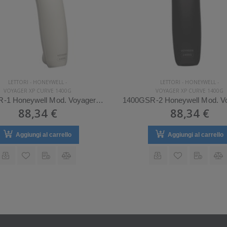
LETTORI
-
HONEYWELL
-
LETTORI
-
HONEYWELL
-
VOYAGER XP CURVE 1400G
VOYAGER XP CURVE 1400G
1400GSR-1 Honeywell Mod. Voyager XP Curve 1400g.
88,34 €
88,34 €
Aggiungi al carrello
Aggiungi al carrello