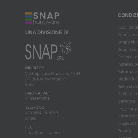
CONDIZI
Tutti i diri
UNA DIVISIONE DI
Condizioni
Snapweb 
Buoni Sco
Ordini e t
Installazi
INDIRIZZO:
Fatturazio
Via Cap. Luca Mazzella, 40-44
Modalità d
82100 Benevento(BN)
Italia
Richieste d
PARTITA IVA:
Diritto di 
01066160621
Garanzie
TELEFONO:
Legge appl
+39 0824 1815960
Garanzia d
21080
TrustedSh
PEC:
Privacy
snap@pec.snapsrl.it
Reclami