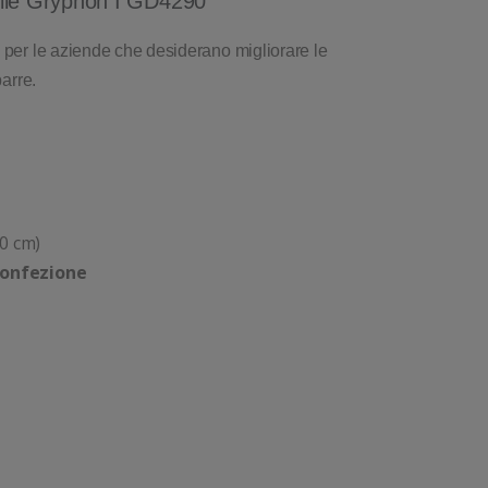
bile Gryphon I GD4290
e per le aziende che desiderano migliorare le
barre.
0 cm)
confezione