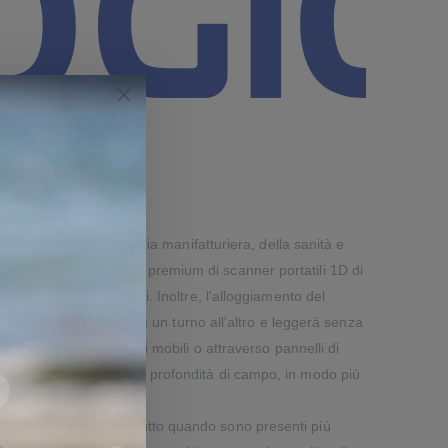
ommerciali, della industria manifatturiera, della sanità e
ie rappresenta la gamma premium di scanner portatili 1D di
ità al passo con i tempi. Inoltre, l'alloggiamento del
anner sarà utilizzabile da un turno all'altro e leggerà senza
 schermi dei dispositivi mobili o attraverso pannelli di
da lontano con una grande profondità di campo, in modo più
ogliono leggere. Soprattutto quando sono presenti più