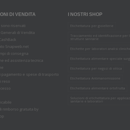
ONI DI VENDITA
I NOSTRI SHOP
tti sono riservati
Etichettatura per gioiellerie
 Generali di Vendita
Tracciamento ed identificazione per 
strutture sanitarie
CashBack
nto Snapweb.net
Etichette per laboratori analisi clinich
empi di consegna
Etichettatura alimentare speciale surg
one ed assistenza tecnica
ne
Etichettatura per negozi di ottica
i pagamento e spese di trasporto
Etichettatura Antimanomissione
i reso
recesso
Etichettatura alimentare ortofrutta
Soluzioni di etichettatura per applicaz
sanitarie e laboratori
icabile
i rimborso gratuita by
op