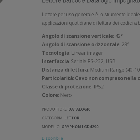
Lettore barcode Datalogic impugna
Lettore per uso generale è lo strumento ideal
applicazioni quotidiane di lettura dei codici a 
Angolo di scansione verticale
: 42°
Angolo di scansione orizzontale
: 28°
Tecnologia
: Linear imager
Interfaccia
: Seriale RS-232, USB
Distanza di lettura
: Medium Range (40-10
Particolarità
:
Cavo non compreso nella 
Classe di protezione
: IP52
Colore
: Nero
PRODUTTORE:
DATALOGIC
CATEGORIA:
LETTORI
MODELLO:
GRYPHON I GD4290
Disponibile