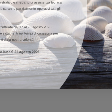
istrativo e il reparto di assistenza tecnica
, saranno parzialmente operativi tutti gli
 adesivo e grafica.
effettuate dal 17 al 23 agosto 2026
 per la stampa che ne rende più rapide le operazioni di sostituzione pezz
e slittamenti nei tempi di consegna per
ti dalla nostra volontà.
e applicazioni che non richiedono una lunga durata nel tempo.
erà
lunedì 24 agosto 2026
.
lungata esposizione alla luce ed ai raggi UV.
o alto attrito e sfregamento.
i stampati, anche di piccole dimensioni.