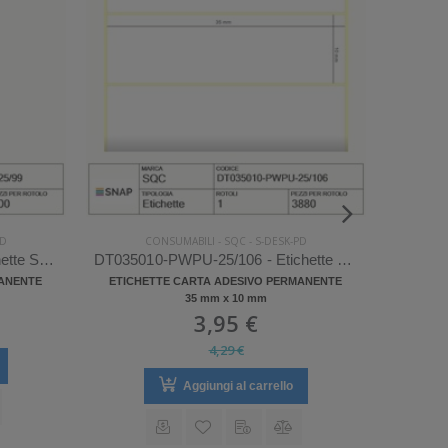
PD
CONSUMABILI
-
SQC
-
S-DESK-PD
DT028090-PWPC-25/99 - Etichette SQC S-DESK-PD Carta
DT035010-PWPU-25/106 - Etichette SQC S-DESK-PD Carta
MANENTE
ETICHETTE CARTA ADESIVO PERMANENTE
ETICH
35 mm x 10 mm
3,95 €
4,29 €
Aggiungi al carrello