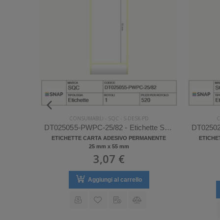
D
CONSUMABILI
-
SQC
-
S-DESK-PD
C
DT023015-PWPC-25/127 - Etichette SQC S-DESK-PD Carta
DT025055-PWPC-25/82 - Etichette SQC S-DESK-PD Carta
ANENTE
ETICHETTE CARTA ADESIVO PERMANENTE
ETICHE
25 mm x 55 mm
3,07 €
Aggiungi al carrello