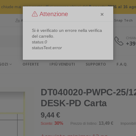
n chiude mai ma i nostri uffici saranno chiusi dal
8 agosto 2026 al 16 ag
×
Attenzione
Area Riservata
Chi siamo
Snap Security
Snap Tech
Si è verificato un errore nella verifica
del carrello.
CHIA
status:
0
+39
statusText:
error
GOZI
OFFERTE
I PIÙ VENDUTI
SUPPORTO
F.A.Q.
7
DT040020-PWPC-25/127
DESK-PD Carta
9,44 €
30%
13,49 €
Sconto:
Prezzo di listino:
Imponibil