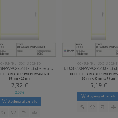
ONSUMABILI
-
SQC
-
S-DESK-PD
CONSUMABILI
-
SQC
-
S-DESK-
DT025028-PWPC-25/84 - Etichette SQC S-DESK-PD Carta
TTE CARTA ADESIVO PERMANENTE
ETICHETTE CARTA ADESIVO PER
25 mm x 28 mm
28 mm x 90 mm x 79 µm
2,32 €
5,19 €
2,53 €
Aggiungi al carrello
Aggiungi al carrello