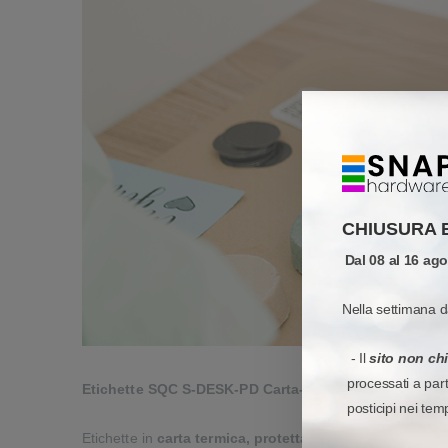
CHIUSURA 
Dal 08 al 16 ag
Nella settimana d
- Il
sito non ch
processati a par
Etichette SQC S-DESK-PD Carta-
Etichette per la stampa
posticipi nei tem
Etichette in
carta termica, protetta e non
, da stampare i