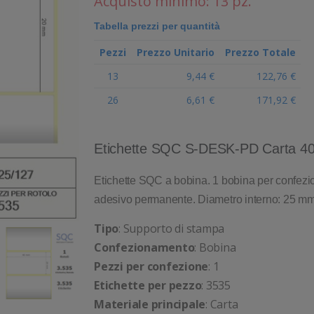
Acquisto minimo: 13 pz.
Tabella prezzi per quantità
Pezzi
Prezzo Unitario
Prezzo Totale
13
9,44 €
122,76 €
26
6,61 €
171,92 €
Etichette SQC S-DESK-PD Carta 
Etichette SQC a bobina. 1 bobina per confezion
adesivo permanente. Diametro interno: 25 mm
Tipo
: Supporto di stampa
Confezionamento
: Bobina
Pezzi per confezione
: 1
Etichette per pezzo
: 3535
Materiale principale
: Carta