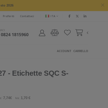
osto 2026
ITA
Preferiti
Contattaci
MACI
 0824 1815960
ACCOUNT
CARRELLO
 - Etichette SQC S-
7,74€
1,70 €
e:
Iva: