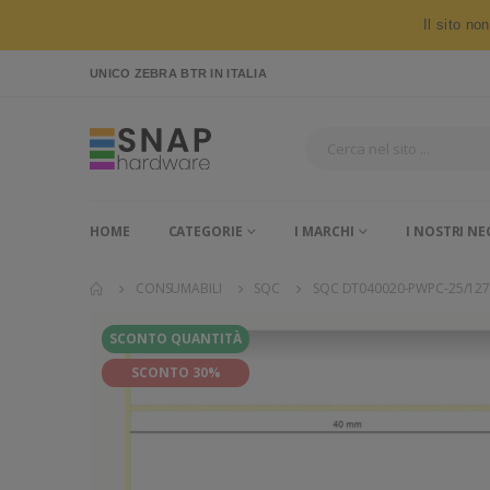
Il sito no
UNICO ZEBRA BTR
IN ITALIA
HOME
CATEGORIE
I MARCHI
I NOSTRI NE
CONSUMABILI
SQC
SQC DT040020-PWPC-25/12
SCONTO QUANTITÀ
SCONTO 30%