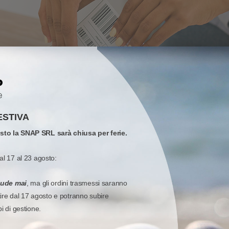
ESTIVA
osto la SNAP SRL sarà chiusa per ferie.
al 17 al 23 agosto:
iude mai
, ma gli ordini trasmessi saranno
tire dal 17 agosto e potranno subire
 termica diretta per applicazioni versatili e standardizzate di cicli prod
pi di gestione.
n modalità termica diretta senza l'utilizzo del ribbon.