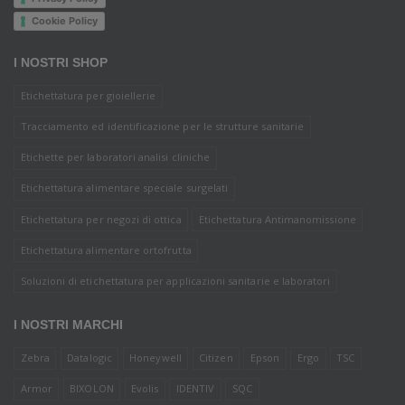
Cookie Policy
I NOSTRI SHOP
Etichettatura per gioiellerie
Tracciamento ed identificazione per le strutture sanitarie
Etichette per laboratori analisi cliniche
Etichettatura alimentare speciale surgelati
Etichettatura per negozi di ottica
Etichettatura Antimanomissione
Etichettatura alimentare ortofrutta
Soluzioni di etichettatura per applicazioni sanitarie e laboratori
I NOSTRI MARCHI
Zebra
Datalogic
Honeywell
Citizen
Epson
Ergo
TSC
Armor
BIXOLON
Evolis
IDENTIV
SQC