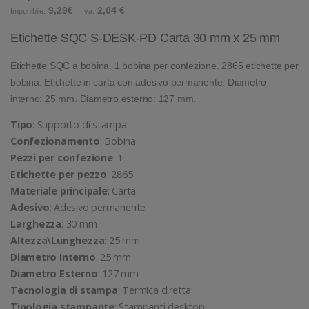
9,29€
2,04 €
Imponibile:
Iva:
Etichette SQC S-DESK-PD Carta 30 mm x 25 mm
Etichette SQC a bobina. 1 bobina per confezione. 2865 etichette per
bobina. Etichette in carta con adesivo permanente. Diametro
interno: 25 mm. Diametro esterno: 127 mm.
Tipo
: Supporto di stampa
Confezionamento
: Bobina
Pezzi per confezione
: 1
Etichette per pezzo
: 2865
Materiale principale
: Carta
Adesivo
: Adesivo permanente
Larghezza
: 30 mm
Altezza\Lunghezza
: 25 mm
Diametro Interno
: 25 mm
Diametro Esterno
: 127 mm
Tecnologia di stampa
: Termica diretta
Tipologia stampante
: Stampanti desktop