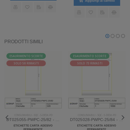
Aggiungi al carrello
PRODOTTI SIMILI
ESAURIMENTO SCORTE
ESAURIMENTO SCORTE
SOLO 58 RIMASTI
SOLO 73 RIMASTI
CONSUMABILI
-
SQC
-
S-DESK-PD
CONSUMABILI
-
SQC
-
S-DESK-PD
DT025055-PWPC-25/82 - Etichette SQC S-DESK-PD Carta
DT025028-PWPC-25/84 - Etichette SQC S-DESK-PD Carta
ETICHETTE CARTA ADESIVO
ETICHETTE CARTA ADESIVO
PERMANENTE
PERMANENTE