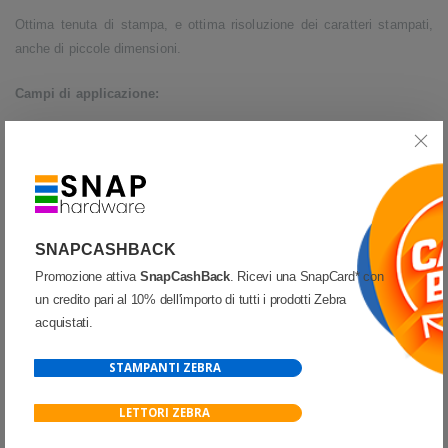
Ottima tenuta di stampa, e ottima risoluzione dei caratteri stampati,
anche di piccole dimensioni.
Campi di applicazione:
Identificazione prodotti
Centri analisi
Spedizioni
Magazzino e logistica
SNAPCASHBACK
Abbigliamento
Promozione attiva
SnapCashBack
. Ricevi una SnapCard* con
un credito pari al 10% dell'importo di tutti i prodotti Zebra
Cosmetica
acquistati.
Tracciabilità di breve ciclo
STAMPANTI ZEBRA
VISUALIZZA MODELLO ED OPZIONI
LETTORI ZEBRA