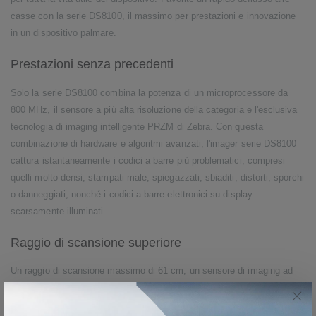
casse con la serie DS8100, il massimo per prestazioni e innovazione
in un dispositivo palmare.
Prestazioni senza precedenti
Solo la serie DS8100 combina la potenza di un microprocessore da
800 MHz, il sensore a più alta risoluzione della categoria e l'esclusiva
tecnologia di imaging intelligente PRZM di Zebra. Con questa
combinazione di hardware e algoritmi avanzati, l'imager serie DS8100
cattura istantaneamente i codici a barre più problematici, compresi
quelli molto densi, stampati male, spiegazzati, sbiaditi, distorti, sporchi
o danneggiati, nonché i codici a barre elettronici su display
scarsamente illuminati.
Raggio di scansione superiore
Un raggio di scansione massimo di 61 cm, un sensore di imaging ad
alta risoluzione e un “bersaglio” di puntamento accelerano le procedure
di pagamento. Ora il personale di cassa, anche nei momenti di