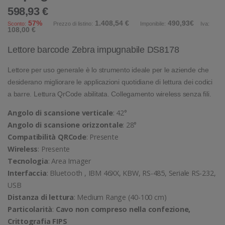
598,93 €
57%
1.408,54 €
490,93€
Sconto:
Prezzo di listino:
Imponibile:
Iva:
108,00 €
Lettore barcode Zebra impugnabile DS8178
Lettore per uso generale è lo strumento ideale per le aziende che
desiderano migliorare le applicazioni quotidiane di lettura dei codici
a barre. Lettura QrCode abilitata. Collegamento wireless senza fili.
Angolo di scansione verticale
: 42°
Angolo di scansione orizzontale
: 28°
Compatibilità QRCode
: Presente
Wireless
: Presente
Tecnologia
: Area Imager
Interfaccia
: Bluetooth , IBM 46XX, KBW, RS-485, Seriale RS-232,
USB
Distanza di lettura
: Medium Range (40-100 cm)
Particolarità
:
Cavo non compreso nella confezione,
Crittografia FIPS