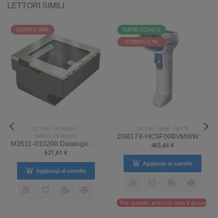
LETTORI SIMILI
SCONTO 39%
SUPER SCONTO
SCONTO 57%
LETTORI
-
DATALOGIC
-
LETTORI
-
ZEBRA
-
DS8178
MAGELLAN 3510HSI
DS8178-HCSF00BVMWW Zebra Mod. DS8178. Classificazione: Impugnabile.
M3511-010200 Datalogic Mod. Magellan 3510HSi.
465,66 €
621,61 €
Aggiungi al carrello
Aggiungi al carrello
 effettuare il reso
Per questo articolo non è possibile e