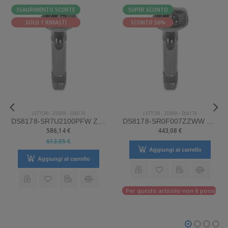
ESAURIMENTO SCORTE
SUPER SCONTO
SOLO 1 RIMASTI
SCONTO 56%
LETTORI
-
ZEBRA
-
DS8178
LETTORI
-
ZEBRA
-
DS8178
DS8178-SR7U2100PFW Zebra Mod. DS8178. Classificazione: Impugnabile.
DS8178-SR0F007ZZWW Zebra Mod. DS8178. Classificazione: Impugnabile.
586,14 €
443,08 €
613,05 €
Aggiungi al carrello
Aggiungi al carrello
Per questo articolo non è possibile e