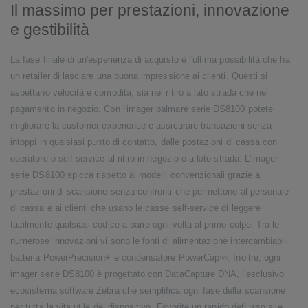
Il massimo per prestazioni, innovazione
e gestibilità
La fase finale di un'esperienza di acquisto è l'ultima possibilità che ha
un retailer di lasciare una buona impressione ai clienti. Questi si
aspettano velocità e comodità, sia nel ritiro a lato strada che nel
pagamento in negozio. Con l'imager palmare serie DS8100 potete
migliorare la customer experience e assicurare transazioni senza
intoppi in qualsiasi punto di contatto, dalle postazioni di cassa con
operatore o self-service al ritiro in negozio o a lato strada. L'imager
serie DS8100 spicca rispetto ai modelli convenzionali grazie a
prestazioni di scansione senza confronti che permettono al personale
di cassa e ai clienti che usano le casse self-service di leggere
facilmente qualsiasi codice a barre ogni volta al primo colpo. Tra le
numerose innovazioni vi sono le fonti di alimentazione intercambiabili:
batteria PowerPrecision+ e condensatore PowerCap
. Inoltre, ogni
TM
1
imager serie DS8100 è progettato con DataCapture DNA, l'esclusivo
ecosistema software Zebra che semplifica ogni fase della scansione
per tutta la vita utile del dispositivo. Favorite un rapido deflusso alle