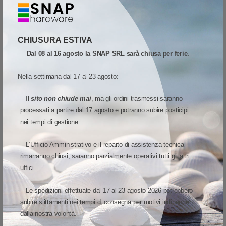
massimo afflusso della clientela, può leggere facilmente gli articoli
presenti nel carrello del cliente, senza mai lasciare la propria
postazione.
CHIUSURA ESTIVA
Opzioni di alimentazione intercambiabili
Dal 08 al 16 agosto la SNAP SRL sarà chiusa per ferie.
Per fornire energia ai vostri dispositivi avete a disposizione due opzioni
Nella settimana dal 17 al 23 agosto:
di alimentazione intercambiabili: una batteria PowerPrecision+ un o
condensatore PowerCap™. Potete sostituire le opzioni di
- Il
sito non chiude mai
, ma gli ordini trasmessi saranno
alimentazione in qualunque momento su tutti i modelli, direttamente sul
processati a partire dal 17 agosto e potranno subire posticipi
posto – nessuna necessità di acquistare dispositivi separati con e
nei tempi di gestione.
senza batteria. E la gestione delle fonti di alimentazione è
semplicissima. Sia la batteria PowerPrecision+ che il condensatore
- L’Ufficio Amministrativo e il reparto di assistenza tecnica
PowerCap riportano il modello e numero di serie del dispositivo con cui
rimarranno chiusi, saranno parzialmente operativi tutti gli altri
uffici
vengono utilizzati, in modo che possiate sempre sapere quale opzione
di alimentazione è installata su ciascuno scanner. Possibilità di vedere
- Le spedizioni effettuate dal 17 al 23 agosto 2026 potrebbero
con una sola occhiata se la batteria PowerPrecision+ o il condensatore
subire slittamenti nei tempi di consegna per motivi indipendenti
PowerCap sono sufficientemente carichi all'inizio di un turno.
dalla nostra volontà.