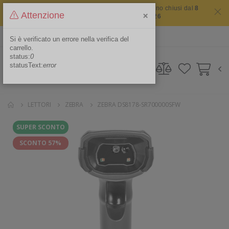
Il sito non chiude mai ma i nostri uffici saranno chiusi dal
8
×
Attenzione
agosto 2026 al 16 agosto 2026
ITA
Area Riservata
Si è verificato un errore nella verifica del
carrello.
status:
0
statusText:
error
LETTORI
ZEBRA
ZEBRA DS8178-SR700000SFW
SUPER SCONTO
SCONTO 57%