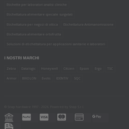
Etichette per laboratori analisi cliniche
Etichettatura alimentare speciale surgelati
Etichettatura per negozi di ottica
Etichettatura Antimanomissione
Etichettatura alimentare ortofrutta
Soluzioni di etichettatura per applicazioni sanitarie e laboratori
I NOSTRI MARCHI
Zebra
Datalogic
Honeywell
Citizen
Epson
Ergo
TSC
Armor
BIXOLON
Evolis
IDENTIV
SQC
© Snap hardware 1997 - 2026. Powered by
Snap S.r.l.