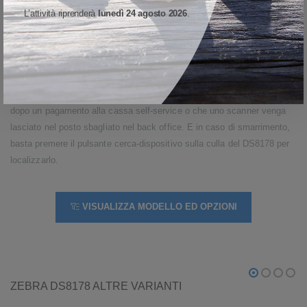
Strumenti anti-smarrimento per evitare le
L’attività riprenderà
lunedì 24 agosto 2026
.
interruzioni operative
Con il sistema Virtual Tether di Zebra, la culla e lo scanner avvisano il
personale quando un dispositivo risulta fuori portata o è rimasto
scollegato dalla culla per un periodo prolungato. Così eviterete che uno
scanner cordless finisca inavvertitamente nel carrello di un cliente
dopo un pagamento alla cassa self-service o che uno scanner venga
lasciato nel posto sbagliato nel back office. E in caso di smarrimento,
basta premere il pulsante cerca-dispositivo sulla culla del DS8178 per
localizzarlo.
VISUALIZZA MODELLO ED OPZIONI
ZEBRA DS8178 ALTRE VARIANTI