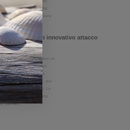
resentati. L'ampio campo
scansione più semplice che
re i codici a barre con cura
gerli.
riplicate con un innovativo attacco
 3 in 1 di Zebra può essere un
 un attacco a parete o un
o con supporto magnetico
aldamente in posizione, pur
mbi i lati se necessario. Lo
ire facilmente nel supporto
ità palmare.