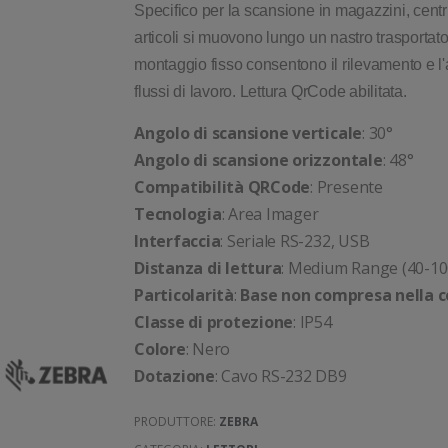
Specifico per la scansione in magazzini, centri
articoli si muovono lungo un nastro trasportat
montaggio fisso consentono il rilevamento e l'
flussi di lavoro. Lettura QrCode abilitata.
Angolo di scansione verticale
: 30°
Angolo di scansione orizzontale
: 48°
Compatibilità QRCode
: Presente
Tecnologia
: Area Imager
Interfaccia
: Seriale RS-232, USB
Distanza di lettura
: Medium Range (40-10
Particolarità
:
Base non compresa nella 
Classe di protezione
: IP54
Colore
: Nero
Dotazione
: Cavo RS-232 DB9
PRODUTTORE:
ZEBRA