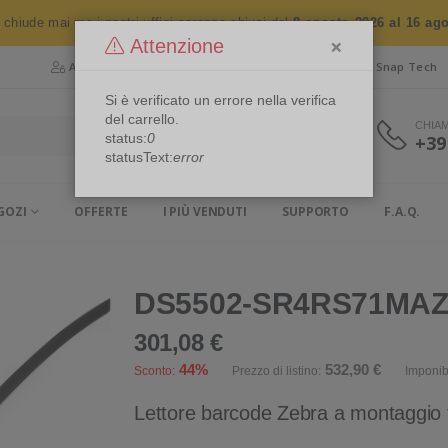
n chiude mai ma i nostri uffici saranno chiusi dal
8 agosto 2026 al 16 ag
×
Attenzione
Area Riservata
Chi siamo
Snap Security
Snap Tech
Si è verificato un errore nella verifica
del carrello.
CHIA
status:
0
+39
statusText:
error
GOZI
OFFERTE
I PIÙ VENDUTI
SUPPORTO
F.A.Q.
DS5502-SR4RS71MAZE
301,08 €
44%
532,90 €
Sconto:
Prezzo di listino:
Imponib
Lettore barcode Zebra a montaggio