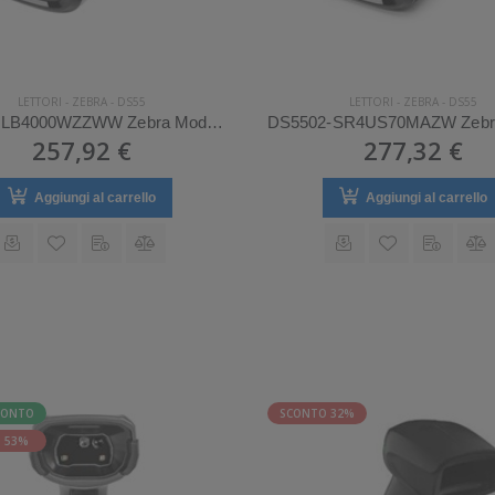
LETTORI
-
ZEBRA
-
DS55
LETTORI
-
ZEBRA
-
DS55
DS5502-LB4000WZZWW Zebra Mod. DS55.
257,92 €
277,32 €
Aggiungi al carrello
Aggiungi al carrello
CONTO
SCONTO 32%
 53%