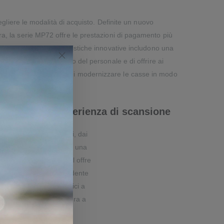
cegliere le modalità di acquisto. Definite un nuovo
a, la serie MP72 offre le prestazioni di pagamento più
nterruzioni. Le caratteristiche innovative includono una
i ottimizzare l’impiego del personale e di offrire ai
elligente che consente di modernizzare le casse in modo
tura esistente.
una migliore esperienza di scansione
i Zebra assicura a tutti, dai
-service alle prime armi, una
. Un sensore megapixel offre
re a quella della precedente
ioni eccellenti sui codici a
 L'alta velocità di lettura a
dei codici a barre nel