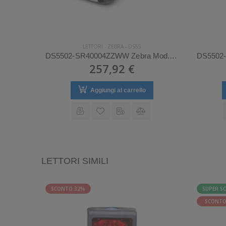
LETTORI
-
ZEBRA
-
DS55
DS5502-SR4US70MMZW Zebra Mod. DS55.
DS5502-SR40004ZZWW Zebra Mod. DS55.
257,92 €
Aggiungi al carrello
LETTORI SIMILI
SCONTO 32%
SUPER S
SCONTO