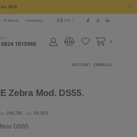
osto 2026
ITA
Preferiti
Contattaci
MACI
 0824 1815960
ACCOUNT
CARRELLO
 Zebra Mod. DS55.
246,79€
54,29 €
ile:
Iva:
 fisso DS55