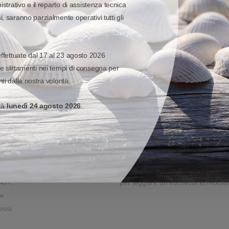
momento stesso in cui vengono p
istrativo e il reparto di assistenza tecnica
visivo omnidirezionale rende la 
, saranno parzialmente operativi tutti gli
mai, poiché non occorre posiziona
particolare per essere sicuri di leg
effettuate dal 17 al 23 agosto 2026
lf-service
Opzioni di montaggio t
e slittamenti nei tempi di consegna per
3 in 1
ti dalla nostra volontà.
dotti
i
Il nuovo accessorio di montaggio
erà
lunedì 24 agosto 2026
.
il
supporto per display di computer,
supporto di presentazione. Il lat
ria e
mantiene lo scanner serie DS55 s
le. Il
consentendogli di ruotare su entra
e
scanner si può estrarre e reinser
457,
per leggere un'etichetta in modal
le
essi