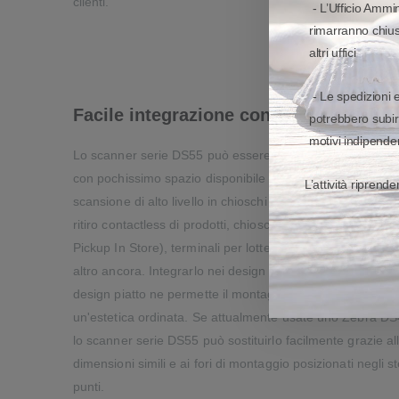
clienti.
- L’Ufficio Ammin
rimarranno chiusi
altri uffici
- Le spedizioni 
Facile integrazione con le soluzioni se
potrebbero subir
motivi indipenden
Lo scanner serie DS55 può essere integrato anche in pro
con pochissimo spazio disponibile per offrire prestazioni d
L’attività riprend
scansione di alto livello in chioschi self-service, locker per 
ritiro contactless di prodotti, chioschi BOPIS (Buy Online
Pickup In Store), terminali per lotterie, chioschi di bigliette
altro ancora. Integrarlo nei design dei vostri prodotti è faci
design piatto ne permette il montaggio a filo per garantir
un'estetica ordinata. Se attualmente usate uno Zebra DS
lo scanner serie DS55 può sostituirlo facilmente grazie al
dimensioni simili e ai fori di montaggio posizionati negli st
punti.