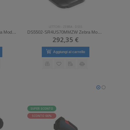
LETTORI
-
ZEBRA
-
DS55
DS5502-SR4US70MAZW Zebra Mod. DS55.
DS5502-SR4US70MMZW Zebra Mod. DS55.
292,35 €
Aggiungi al carrello
SUPER SCONTO
SCONTO
SCONTO 66%