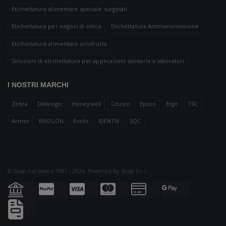
Etichettatura alimentare speciale surgelati
Etichettatura per negozi di ottica
Etichettatura Antimanomissione
Etichettatura alimentare ortofrutta
Soluzioni di etichettatura per applicazioni sanitarie e laboratori
I NOSTRI MARCHI
Zebra
Datalogic
Honeywell
Citizen
Epson
Ergo
TSC
Armor
BIXOLON
Evolis
IDENTIV
SQC
© Snap hardware 1997 - 2026. Powered by
Snap S.r.l.