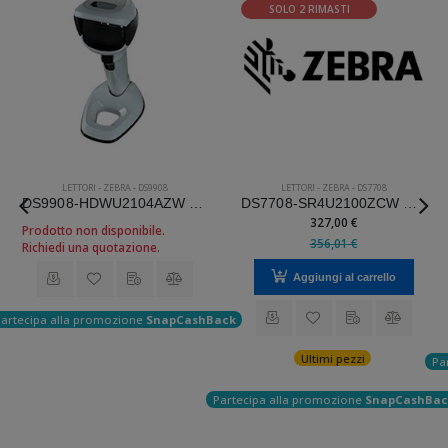
SOLO 2 RIMASTI
LETTORI
-
ZEBRA
-
DS9908
LETTORI
-
ZEBRA
-
DS7708
DS9908-HDWU2104AZW Zebra Mod. DS9908.
DS7708-SR4U2100ZCW Zebra Mod. DS7708.
327,00 €
Prodotto non disponibile.
356,01 €
Richiedi una quotazione.
Aggiungi al carrello
artecipa alla promozione
SnapCashBack
Ultimi pezzi
Pa
Partecipa alla promozione
SnapCashBac