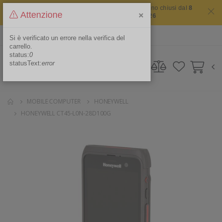
Il sito non chiude mai ma i nostri uffici saranno chiusi dal
8
×
Attenzione
agosto 2026 al 16 agosto 2026
ITA
Area Riservata
Si è verificato un errore nella verifica del
carrello.
status:
0
statusText:
error
MOBILE COMPUTER
HONEYWELL
HONEYWELL CT45-L0N-28D100G