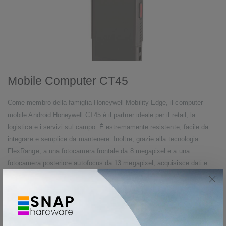
Mobile Computer CT45
Come membro della famiglia Honeywell Mobility Edge, il computer
mobile Android Honeywell CT45 è il partner ideale per il retail, la
logistica e i servizi sul campo. È estremamente resistente, facile da
integrare e semplice da mantenere. Inoltre, grazie alla tecnologia
FlexRange, a una fotocamera frontale da 8 megapixel e a una
fotocamera posteriore autofocus da 13 megapixel, acquisisce dati e
codici a barre in modo accurato e veloce fino a una distanza di 10
metri. Il CT45 convince anche per il suo display HD multi-touch facile
da usare e per l’elevata connettività, garantita da USB-C 3.0, 4G LTE,
NFC e GPS. Tra le altre caratteristiche troviamo una batteria agli ioni di
litio da 4.020 mAh (per un'autonomia fino a 12 ore), un processore