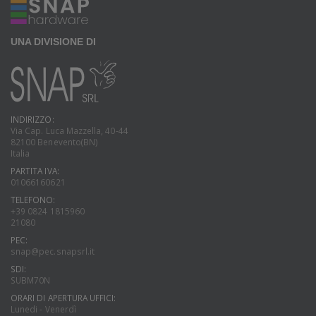
UNA DIVISIONE DI
INDIRIZZO:
Via Cap. Luca Mazzella, 40-44
82100 Benevento(BN)
Italia
PARTITA IVA:
01066160621
TELEFONO:
+39 0824 1815960
21080
PEC:
snap@pec.snapsrl.it
SDI:
SUBM70N
ORARI DI APERTURA UFFICI:
Lunedi - Venerdì