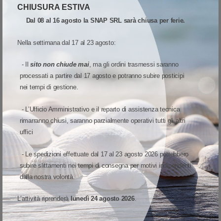
CHIUSURA ESTIVA
octa-core Qualcomm Snapdragon 4290 da 2.0 GHz, 4 GB di RAM e 64
Dal 08 al 16 agosto la SNAP SRL sarà chiusa per ferie.
GB di memoria flash. Secondo gli standard IP65/IP68, il computer
mobile è anche resistente alla polvere e all’acqua, oltre che agli urti da
Nella settimana dal 17 al 23 agosto:
un’altezza di 1,8 m secondo lo standard MIL-STD-810H – fino a 2,4 m
su cemento con la custodia protettiva opzionale. In alternativa, il
- Il
sito non chiude mai
, ma gli ordini trasmessi saranno
modello CT45 XP offre un display Full HD multi-touch, batteria
processati a partire dal 17 agosto e potranno subire posticipi
sostituibile a caldo (warm-swap), 6 GB di RAM e un'interfaccia
nei tempi di gestione.
potenziata con Wi-Fi 6 (opzionale), Bluetooth 5.1 e Low Energy.
- L’Ufficio Amministrativo e il reparto di assistenza tecnica
rimarranno chiusi, saranno parzialmente operativi tutti gli altri
VISUALIZZA MODELLO ED OPZIONI
uffici
- Le spedizioni effettuate dal 17 al 23 agosto 2026 potrebbero
subire slittamenti nei tempi di consegna per motivi indipendenti
dalla nostra volontà.
HONEYWELL CT45 ALTRE VARIANTI
L’attività riprenderà
lunedì 24 agosto 2026
.
SCONTO 32%
SCONTO 32%