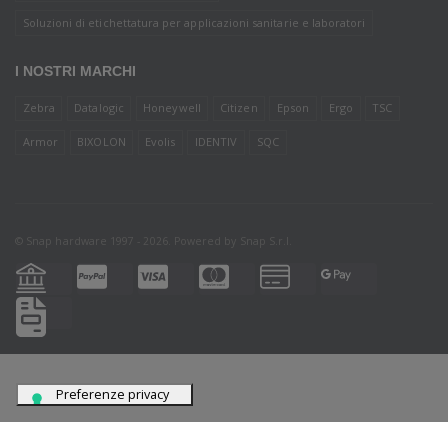
Soluzioni di etichettatura per applicazioni sanitarie e laboratori
I NOSTRI MARCHI
Zebra
Datalogic
Honeywell
Citizen
Epson
Ergo
TSC
Armor
BIXOLON
Evolis
IDENTIV
SQC
© Snap hardware 1997 - 2026. Powered by
Snap S.r.l.