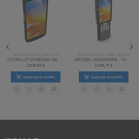
MOBILE COMPUTER
-
ZEBRA
-
TC53
MOBILE COMPUTER
-
ZEBRA
-
MC3300X
TC5301-0T1E4B1000-A6 - Terminale Zebra palmare modello TC53
MC330L-SA4EG4RW - Terminale Zebra palmare modello MC3300x
2.036,85 €
2.043,71 €
Aggiungi al carrello
Aggiungi al carrello