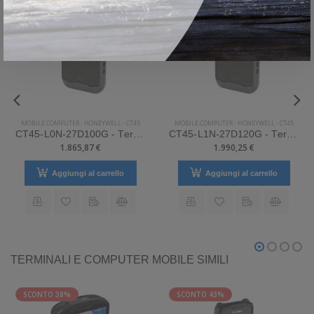
MOBILE COMPUTER
-
HONEYWELL
-
CT45
MOBILE COMPUTER
-
HONEYWELL
-
CT45
CT45-L0N-27D100G - Terminale Honeywell palmare modello CT45
CT45-L1N-27D120G - Terminale Honeywell palmare modello CT45
1.865,87 €
1.990,25 €
Aggiungi al carrello
Aggiungi al carrello
TERMINALI E COMPUTER MOBILE SIMILI
SCONTO 38%
SCONTO 43%