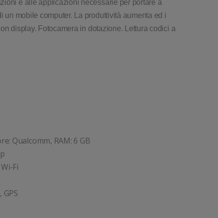
ioni e alle applicazioni necessarie per portare a
di un mobile computer. La produttività aumenta ed i
. Con display. Fotocamera in dotazione. Lettura codici a
sore: Qualcomm, RAM: 6 GB
0p
 Wi-Fi
, GPS