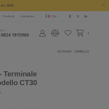
osto 2026
ITA
Preferiti
Contattaci
MACI
 0824 1815960
ACCOUNT
CARRELLO
 Terminale
dello CT30
e.