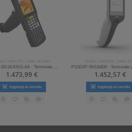
ILE COMPUTER
-
ZEBRA
-
MC3400
MOBILE COMPUTER
-
ZEBRA
-
PS
MC3401-0G1K43SS-A6 - Terminale Zebra palmare modello MC3400
1.473,99 €
1.452,57 €
Aggiungi al carrello
Aggiungi al carrello