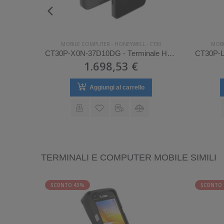
CT30
MOBILE COMPUTER
-
HONEYWELL
-
CT30
MOBI
CT30P-L1N-38D1EDG - Terminale Honeywell palmare modello CT30
CT30P-X0N-37D10DG - Terminale Honeywell palmare modello CT30
1.698,53 €
Aggiungi al carrello
TERMINALI E COMPUTER MOBILE SIMILI
SCONTO 43%
SCONTO