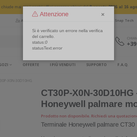
n chiude mai ma i nostri uffici saranno chiusi dal
8 agosto 2026 al 16 ag
×
Attenzione
Area Riservata
Chi siamo
Snap Security
Snap Tech
Si è verificato un errore nella verifica
del carrello.
CHIA
status:
0
+39
statusText:
error
GOZI
OFFERTE
I PIÙ VENDUTI
SUPPORTO
F.A.Q.
30P-X0N-30D10HG
CT30P-X0N-30D10HG -
Honeywell palmare mo
Prodotto non disponibile. Richiedi una quotazion
Terminale Honeywell palmare CT30