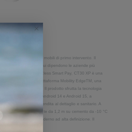
abili per i lavoratori mobili di primo intervento. Il
lità e la funzionalità da cui dipendono le aziende più
alk e i pagamenti contactless Smart Pay, CT30 XP è una
i efficaci. Basato sulla piattaforma Mobility EdgeTM, una
ziende più impegnative. Il prodotto sfrutta la tecnologia
'impegno di supportare Android 14 e Android 15, a
enti del settore della vendita al dettaglio e sanitario. A
o di resistere a più cadute da 1,2 m su cemento da -10 °C
 supporta il software moderno ad alta definizione. Il