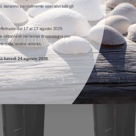
, saranno parzialmente operativi tutti gli
VISUALIZZA MODELLO ED OPZIONI
effettuate dal 17 al 23 agosto 2026
e slittamenti nei tempi di consegna per
ti dalla nostra volontà.
erà
lunedì 24 agosto 2026
.
SCONTO 32%