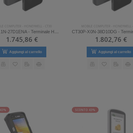
LE COMPUTER
-
HONEYWELL
-
CT30
MOBILE COMPUTER
-
HONEYWELL
CT30P-L1N-27D1ENA - Terminale Honeywell palmare modello CT30
1.745,86 €
1.802,76 €
Aggiungi al carrello
Aggiungi al carrello
 43%
SCONTO 43%