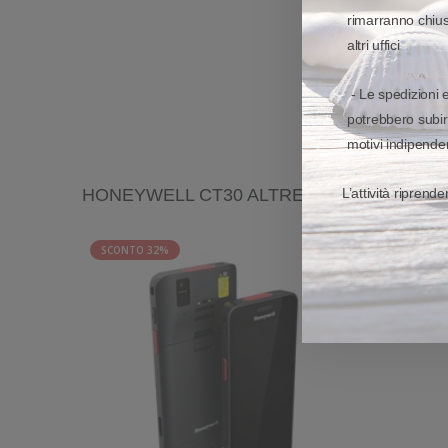
rimarranno chiusi
altri uffici
- Le spedizioni 
potrebbero subir
motivi indipenden
HONEYWELL CT30 ALTRE VARIANTI
L’attività riprend
SCONTO 32%