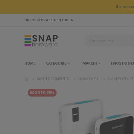
Il sito no
UNICO ZEBRA BTR
IN ITALIA
HOME
CATEGORIE
I MARCHI
I NOSTRI NE
MOBILE COMPUTER
HONEYWELL
HONEYWELL CT
SCONTO 30%