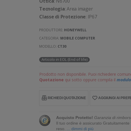
Ottica
: N6700
Tecnologia
: Area imager
Classe di Protezione
: IP67
PRODUTTORE:
HONEYWELL
CATEGORIA:
MOBILE COMPUTER
MODELLO:
CT30
Articolo in EOL (End of life)
Prodotto non disponibile. Puoi richiedere comun
Quotazione
qui sotto oppure compila il
modulo 
RICHIEDI QUOTAZIONE
AGGIUNGI AI PREFE
Acquisto Protetto!
Garanzia di rimbors
Il tuo ordine è assicurato Gratuitament
reso.
... dimmi di più