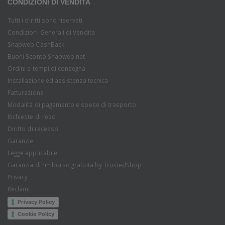
CONDIZIONI DI VENDITA
Tutti i diritti sono riservati
Condizioni Generali di Vendita
Snapweb CashBack
Buoni Sconto Snapweb.net
Ordini e tempi di consegna
Installazione ed assistenza tecnica
Fatturazione
Modalità di pagamento e spese di trasporto
Richieste di reso
Diritto di recesso
Garanzie
Legge applicabile
Garanzia di rimborso gratuita by TrustedShop
Privacy
Reclami
Privacy Policy
Cookie Policy