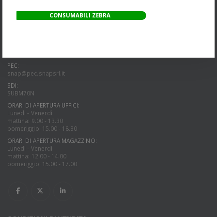
Italia
CONSUMABILI ZEBRA
PARTITA IVA:
01066160621
TELEFONO:
+39 0824 1815960
21080
PEC:
snap@pec.snapsrl.it
SDI:
SUBM70N
ORARI DI APERTURA UFFICI:
Lunedi - Venerdì
mattina: 9.00 - 13.30
pomeriggio: 15.00 - 18.30
ORARI DI APERTURA MAGAZZINO:
Lunedi - Venerdì
mattina: 12.00 - 14.00
pomeriggio: 15.00 - 17.00