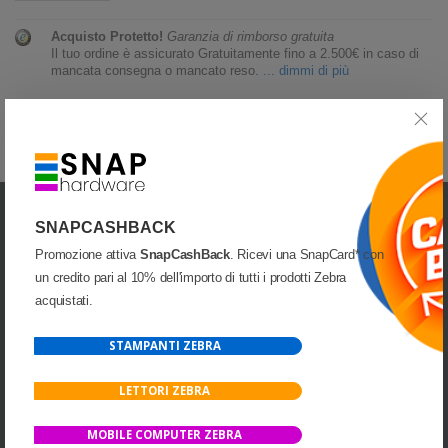
Acquisto Protetto!
Garanzia di rimborso gratuita
Il tuo ordine è assicurato Gratuitamente fino a 2.500€ in caso di
mancata consegna o mancato reso.
... dimmi di più
GALLERIA MEDIA ED IMMAGINI
RICHIESTA INFORMAZIONI
SNAPCASHBACK
Promozione attiva
SnapCashBack
. Ricevi una SnapCard* con
un credito pari al 10% dell'importo di tutti i prodotti Zebra
acquistati.
UNA DIVISIONE DI
STAMPANTI ZEBRA
LETTORI ZEBRA
INDIRIZZO:
Via Cap. Luca Mazzella, 40-44
MOBILE COMPUTER ZEBRA
82100 Benevento(BN)