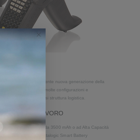
nella raccolta dati. La potente nuova generazione della
Leggero, ergonomico, con molte configurazioni e
produttivi e in qualsiasi struttura logistica.
RI TURNI DI LAVORO
bile in versione Standard da 3500 mAh o ad Alta Capacità
wap e l’applicazione Datalogic Smart Battery