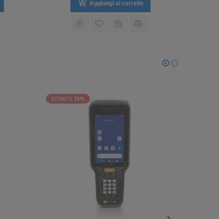
Aggiungi al carrello
SCONTO 38%
SCONTO