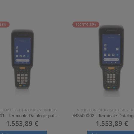
 38%
SCONTO 38%
 COMPUTER
-
DATALOGIC
-
SKORPIO X5
MOBILE COMPUTER
-
DATALOGIC
-
SK
943500001 - Terminale Datalogic palmare modello Skorpio X5
1.553,89 €
1.553,89 €