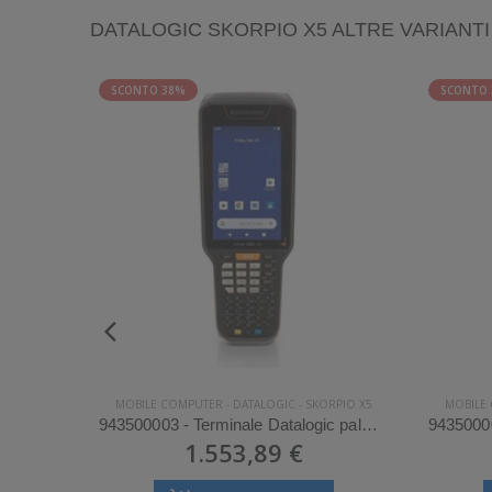
DATALOGIC SKORPIO X5 ALTRE VARIANTI
SCONTO 38%
SCONTO
RPIO X5
MOBILE COMPUTER
-
DATALOGIC
-
SKORPIO X5
MOBILE
943500018 - Terminale Datalogic palmare modello Skorpio X5
943500003 - Terminale Datalogic palmare modello Skorpio X5
1.553,89 €