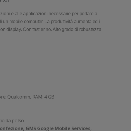
o X5
ioni e alle applicazioni necessarie per portare a
di un mobile computer. La produttività aumenta ed i
 Con display. Con tastierino. Alto grado di robustezza.
sore: Qualcomm, RAM: 4 GB
p
cio da polso
onfezione, GMS Google Mobile Services,