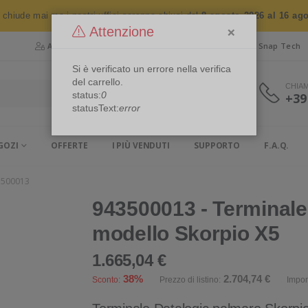
n chiude mai ma i nostri uffici saranno chiusi dal
8 agosto 2026 al 16 ag
×
Attenzione
Area Riservata
Chi siamo
Snap Security
Snap Tech
Si è verificato un errore nella verifica
del carrello.
CHIA
status:
0
+39
statusText:
error
GOZI
OFFERTE
I PIÙ VENDUTI
SUPPORTO
F.A.Q.
3500013
943500013 - Terminale
modello Skorpio X5
1.665,04 €
38%
2.704,74 €
Sconto:
Prezzo di listino:
Impon