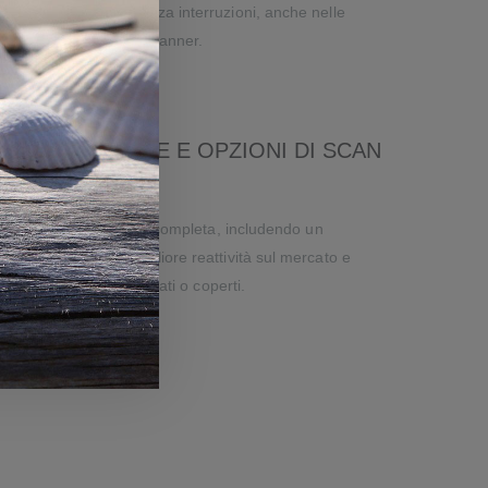
i di operare 24/7 senza interruzioni, anche nelle
n uso intensivo dello scanner.
URA AL VERTICE E OPZIONI DI SCAN
motori di scansione più completa, includendo un
 near-far con la migliore reattività sul mercato e
nche su codici danneggiati o coperti.