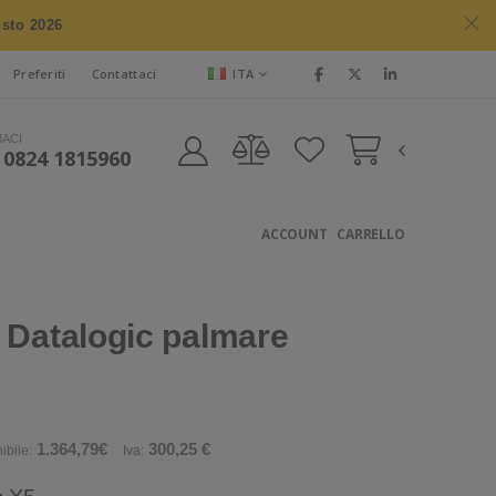
osto 2026
ITA
Preferiti
Contattaci
MACI
 0824 1815960
ACCOUNT
CARRELLO
 Datalogic palmare
1.364,79€
300,25 €
ibile:
Iva: