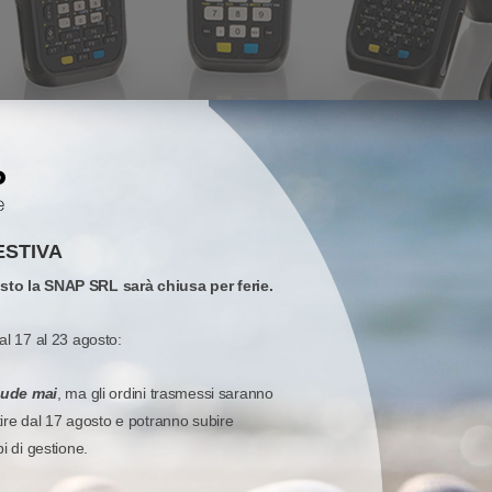
ESTIVA
osto la SNAP SRL sarà chiusa per ferie.
 migliore della categoria per affrontare le sfide aziendali più difficili 
plicazione di data collection, dai centri distributivi ai punti vendita. 
al 17 al 23 agosto:
agno di lavoro per i professionisti nei magazzini, nei negozi, nei reparti 
iude mai
, ma gli ordini trasmessi saranno
OBUSTO
AUTONOMIA PER INTE
tire dal 17 agosto e potranno subire
hip Qualcomm® SDA660, leader di
La batteria sostituibile, disponi
pi di gestione.
elle applicazioni più
da 6200 mAh, la tecnologia hot s