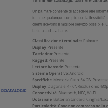
Terminale Datalogic palmare Skorpi
Un palmare consente di accedere alle informaz
termine qualunque compito con la flessibilità 
clienti ricevono il migliore servizio possibile.
Lettura codici a barre.
Classificazione terminale:
: Palmare
Display
: Presente
Tastierino
: Presente
Rugged
: Presente
Lettore barcode
: Presente
Sistema Operativo
: Android
Specifiche
: Memoria flash: 64 GB, Proces
Display
: Diagonale: 4 - 6", Risoluzione: 480
Connettività
: Bluetooth, NFC, Wi-Fi
Dotazione
: Batteria Standard, Cinghia/Lac
Particolarità
:
Cavo non compreso nella c