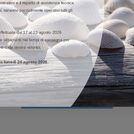
istrativo e il reparto di assistenza tecnica
ed è certificato da Google come
Management consentono agli utent
, saranno parzialmente operativi tutti gli
AER).
applicazioni più impegnative e co
li ambienti più difficili, con
a 1,8 m / 6,0 ft su cemento.
effettuate dal 17 al 23 agosto 2026
e slittamenti nei tempi di consegna per
ONTATTO “CLASSICA”
PRESTAZIONI DI LETT
ti dalla nostra volontà.
ENGINE
completamente contactless con
erà
lunedì 24 agosto 2026
.
versione con connettore pogo-pin
Skorpio X5 offre la selezione di 
hernet tramite la culla Skorpio.
nuovissimo Extra Long Range (XLR)
prestazioni di lettura eccellenti a
VISUALIZZA MODELLO ED OPZIONI