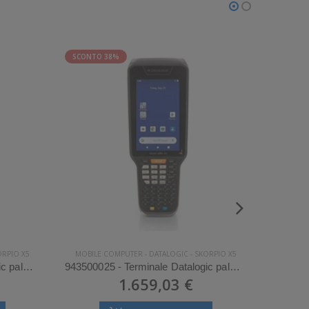
SCONTO 38%
SCONTO
ORPIO X5
MOBILE COMPUTER
-
DATALOGIC
-
SKORPIO X5
MOBIL
943500002 - Terminale Datalogic palmare modello Skorpio X5
943500025 - Terminale Datalogic palmare modello Skorpio X5
1.659,03 €