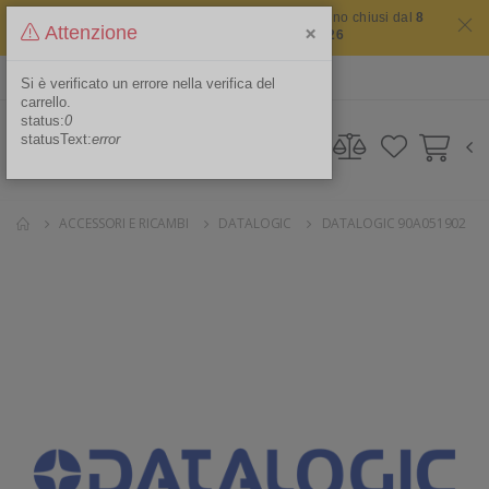
Il sito non chiude mai ma i nostri uffici saranno chiusi dal
8
×
Attenzione
agosto 2026 al 16 agosto 2026
ITA
Area Riservata
Si è verificato un errore nella verifica del
carrello.
status:
0
statusText:
error
ACCESSORI E RICAMBI
DATALOGIC
DATALOGIC 90A051902