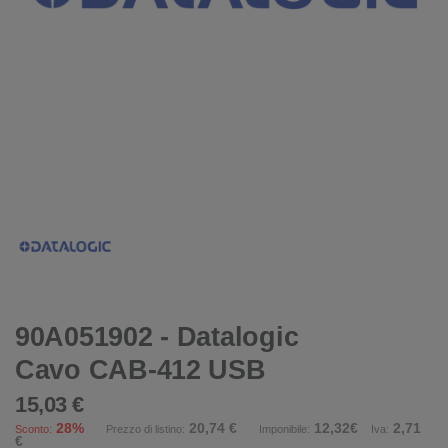
90A051902 - Datalogic
Cavo CAB-412 USB
15,03 €
28%
20,74 €
12,32€
2,71
Sconto:
Prezzo di listino:
Imponibile:
Iva:
€