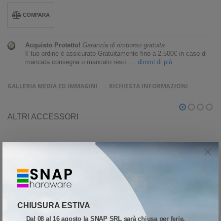
COMPARA
Acquisto Protetto!
Garanzia di rimborso gratuita
Il tuo ordine è assicurato Gratuitamente fino a 2.500€ in caso di
mancata consegna o mancato reso.
... dimmi di più
GALLERIA MEDIA ED IMMAGINI
RICHIESTA INFORMAZIONI
ALTRI ACCESSORI
CHIUSURA ESTIVA
Dal 08 al 16 agosto la SNAP SRL sarà chiusa per ferie.