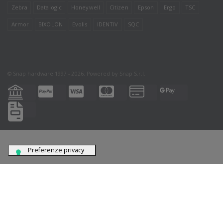
Zebra
Datalogic
Honeywell
Citizen
Epson
Ergo
TSC
Armor
BIXOLON
Evolis
IDENTIV
SQC
© Snap hardware 1997 - 2026. Powered by
Snap S.r.l.