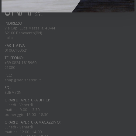
INDIRIZZO:
Via Cap. Luca Mazzella, 40-44
82100 Benevento(BN)
Italia
PARTITA IVA:
01066160621
TELEFONO:
+39 0824 1815960
21080
PEC:
snap@pec.snapsrl.it
SDI:
SUBM70N
ORARI DI APERTURA UFFICI:
Lunedi - Venerdì
mattina: 9.00 - 13.30
pomeriggio: 15.00 - 18.30
ORARI DI APERTURA MAGAZZINO:
Lunedi - Venerdì
mattina: 12.00 - 14.00