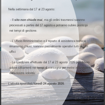
Nella settimana dal 17 al 23 agosto:
ACCESSORI E RICAMBI
-
ZEBRA
-
ACCESSORI E RICAMBI
-
ZEBRA
-
ADP-RFD90
CAVO PER TERMINALE
ADP-RFD90-BLNK-1R - Zebra Adattatore Bluetooth per slitta
CBL-DC-393A1-02 - Zebra Cavo DC, Cavo a Y
- Il
sito non chiude mai
, ma gli ordini trasmessi saranno
15,48 €
14,04 €
processati a partire dal 17 agosto e potranno subire posticipi
Aggiungi al carrello
Aggiungi al carrello
nei tempi di gestione.
- L’Ufficio Amministrativo e il reparto di assistenza tecnica
rimarranno chiusi, saranno parzialmente operativi tutti gli altri
ack
artecipa alla promozione
SnapCashBack
Partecipa alla promozione
SnapCashBac
uffici
- Le spedizioni effettuate dal 17 al 23 agosto 2026 potrebbero
subire slittamenti nei tempi di consegna per motivi indipendenti
dalla nostra volontà.
L’attività riprenderà
lunedì 24 agosto 2026
.
UNA DIVISIONE DI