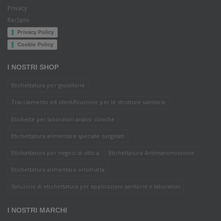
Privacy
Reclami
Privacy Policy
Cookie Policy
I NOSTRI SHOP
Etichettatura per gioiellerie
Tracciamento ed identificazione per le strutture sanitarie
Etichette per laboratori analisi cliniche
Etichettatura alimentare speciale surgelati
Etichettatura per negozi di ottica
Etichettatura Antimanomissione
Etichettatura alimentare ortofrutta
Soluzioni di etichettatura per applicazioni sanitarie e laboratori
I NOSTRI MARCHI