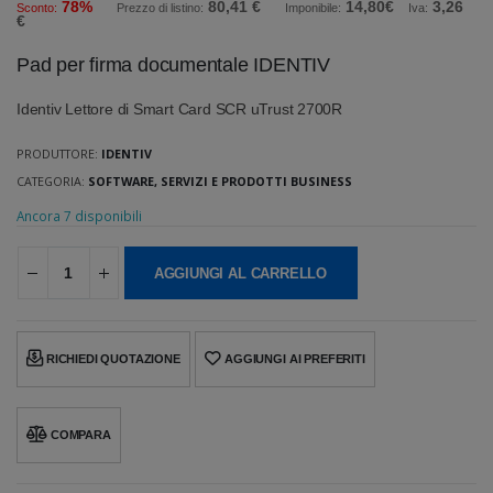
78%
80,41 €
14,80€
3,26
Sconto:
Prezzo di listino:
Imponibile:
Iva:
€
Pad per firma documentale IDENTIV
Identiv Lettore di Smart Card SCR uTrust 2700R
PRODUTTORE:
IDENTIV
CATEGORIA:
SOFTWARE, SERVIZI E PRODOTTI BUSINESS
Ancora 7 disponibili
AGGIUNGI AL CARRELLO
RICHIEDI QUOTAZIONE
AGGIUNGI AI PREFERITI
COMPARA