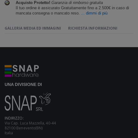
Acquisto Protetto!
Garanzia di rimborso gratuita
Il tuo ordine è assicurato Gratuitamente fino a 2.500€ in caso di
mancata consegna o mancato reso.
... dimmi di più
GALLERIA MEDIA ED IMMAGINI
RICHIESTA INFORMAZIONI
UNA DIVISIONE DI
INDIRIZZO:
Via Cap. Luca Mazzella, 40-44
82100 Benevento(BN)
Italia