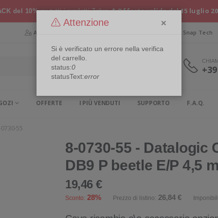
* Offerta valida dal 15 luglio 2
CK del 10%
su tutti i prodotti Zebra
×
Attenzione
Area Riservata
Chi siamo
Snap Security
Snap Tech
Si è verificato un errore nella verifica
del carrello.
CHIA
status:
0
+39
statusText:
error
GOZI
OFFERTE
I PIÙ VENDUTI
SUPPORTO
F.A.Q.
-0730-55
8-0730-55 - Datalogic
DB9 P beetle E/P 4,5 
19,46 €
28%
26,84 €
Sconto:
Prezzo di listino:
Imponibil