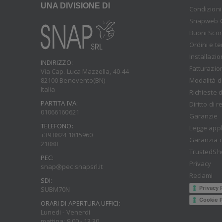
UNA DIVISIONE DI
Condizioni
Snapweb 
Buoni Sco
Ordini e t
Installazi
INDIRIZZO:
Fatturazio
Via Cap. Luca Mazzella, 40-44
Modalità d
82100 Benevento(BN)
Italia
Richieste d
PARTITA IVA:
Diritto di 
01066160621
Garanzie
TELEFONO:
Legge appl
+39 0824 1815960
Garanzia d
21080
TrustedSh
PEC:
Privacy
snap@pec.snapsrl.it
Reclami
SDI:
Privacy 
SUBM70N
Cookie P
ORARI DI APERTURA UFFICI:
Lunedi - Venerdì
mattina: 9.00 - 13.30