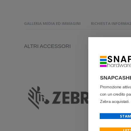
GALLERIA MEDIA ED IMMAGINI
RICHIESTA INFORMA
ALTRI ACCESSORI
SNAPCASH
Promozione atti
con un credito pari
Zebra acquistati.
STAM
LET