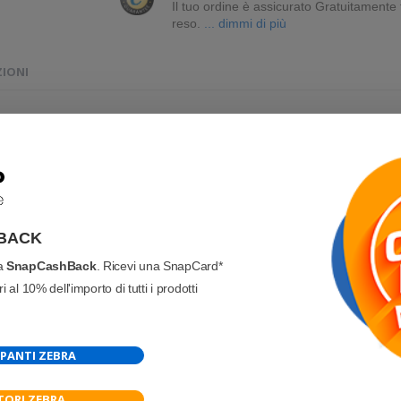
Il tuo ordine è assicurato Gratuitament
reso.
... dimmi di più
ZIONI
BACK
va
SnapCashBack
. Ricevi una SnapCard*
 al 10% dell'importo di tutti i prodotti
PANTI ZEBRA
TORI ZEBRA