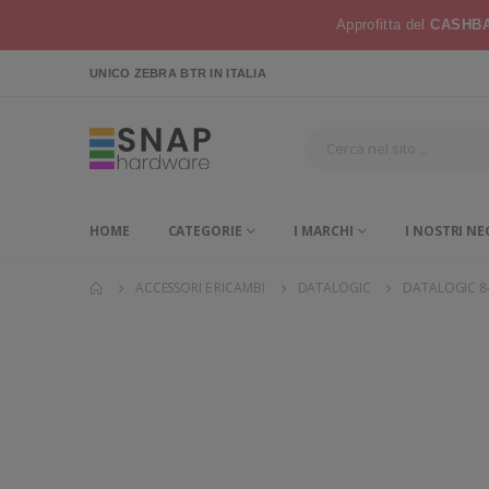
Approfitta del
CASHBA
UNICO ZEBRA BTR
IN ITALIA
HOME
CATEGORIE
I MARCHI
I NOSTRI NE
ACCESSORI E RICAMBI
DATALOGIC
DATALOGIC 8