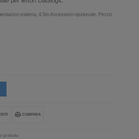
le per lettori Datalogic
mentazion esterna, 4.5m Accessorio opzionale. Pezzo
RITI
COMPARA
o gratuita