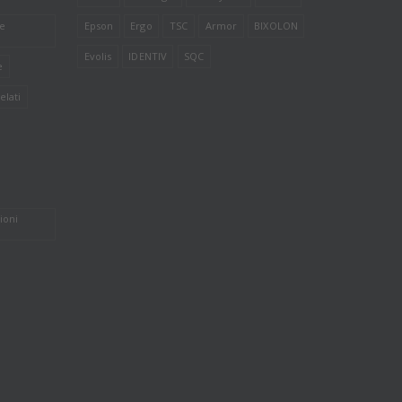
le
Epson
Ergo
TSC
Armor
BIXOLON
Evolis
IDENTIV
SQC
e
elati
ioni