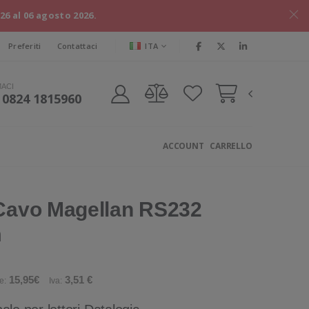
026 al 06 agosto 2026.
ITA
Preferiti
Contattaci
MACI
 0824 1815960
ACCOUNT
CARRELLO
 Cavo Magellan RS232
m
15,95€
3,51 €
e:
Iva: