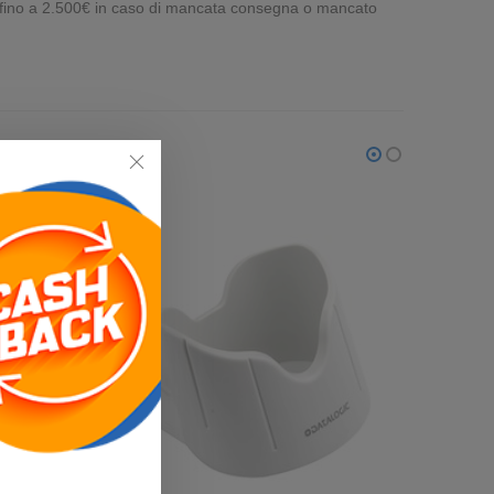
e fino a 2.500€ in caso di mancata consegna o mancato