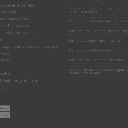
 Generali di Vendita
Tracciamento ed identificazione per 
strutture sanitarie
CashBack
nto Snapweb.net
Etichette per laboratori analisi clinich
empi di consegna
Etichettatura alimentare speciale surg
one ed assistenza tecnica
ne
Etichettatura per negozi di ottica
i pagamento e spese di trasporto
Etichettatura Antimanomissione
i reso
recesso
Etichettatura alimentare ortofrutta
Soluzioni di etichettatura per applicaz
sanitarie e laboratori
icabile
i rimborso gratuita by
op
Policy
olicy