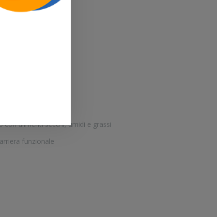
 con alimenti secchi, umidi e grassi
arriera funzionale