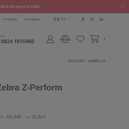
026 al 06 agosto 2026.
ITA
Preferiti
Contattaci
MACI
 0824 1815960
ACCOUNT
CARRELLO
 Zebra Z-Perform
151,53€
33,34 €
ile:
Iva: