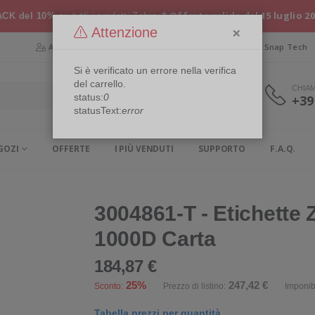
* Offerta valida dal 15 luglio 2
CK del 10%
su tutti i prodotti Zebra
×
Attenzione
Area Riservata
Chi siamo
Snap Security
Snap Tech
Si è verificato un errore nella verifica
del carrello.
CHIA
status:
0
+39
statusText:
error
GOZI
OFFERTE
I PIÙ VENDUTI
SUPPORTO
F.A.Q.
3004861-T - Etichette
1000D Carta
184,87 €
25%
247,42 €
Sconto:
Prezzo di listino:
Imponib
Tabella prezzi per quantità