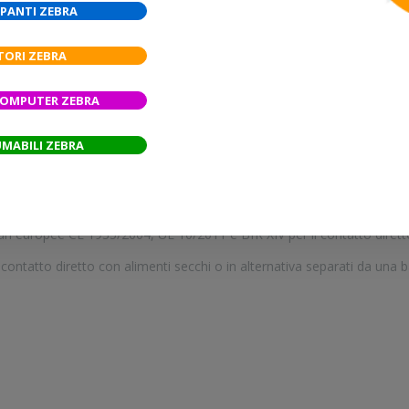
richiede l'utilizzo del ribbon.
PANTI ZEBRA
TORI ZEBRA
COMPUTER ZEBRA
MABILI ZEBRA
ci
n alimenti secchi e umidi non grassi
ri europee CE 1935/2004, UE 10/2011 e BfR XIV per il contatto diretto
contatto diretto con alimenti secchi o in alternativa separati da una b