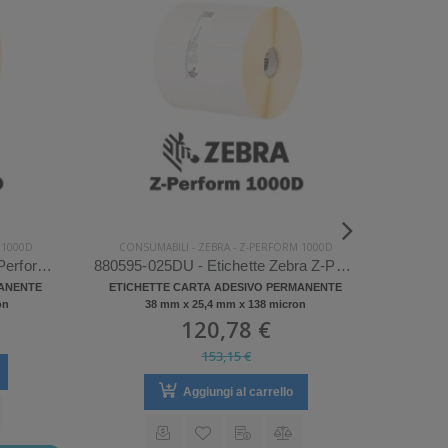
 1000D
CONSUMABILI
-
ZEBRA
-
Z-PERFORM 1000D
CONS
3007253-T - Etichette Zebra Z-Perform 1000D Carta
880595-025DU - Etichette Zebra Z-Perform 1000D Carta
MANENTE
ETICHETTE CARTA ADESIVO PERMANENTE
ETICH
on
38 mm x 25,4 mm x 138 micron
120,78 €
153,15 €
Aggiungi al carrello