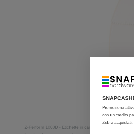
SNAPCASH
Promozione atti
con un credito pari
Zebra acquistati.
Z-Perform 1000D - Etichette in carta termica, non protett