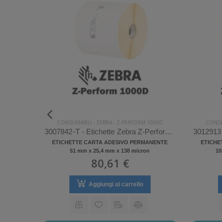
1000D
CONSUMABILI
-
ZEBRA
-
Z-PERFORM 1000D
CONSU
880181-031D - Etichette Zebra Z-Perform 1000D Carta
3007842-T - Etichette Zebra Z-Perform 1000D Carta
ANENTE
ETICHETTE CARTA ADESIVO PERMANENTE
ETICHE
n
51 mm x 25,4 mm x 138 micron
10
80,61 €
Aggiungi al carrello