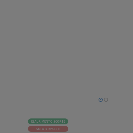
ESAURIMENTO SCORTE
ESAURI
SOLO 3 RIMASTI
SOLO