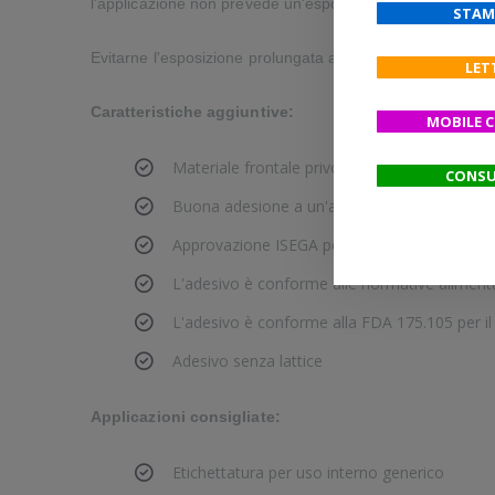
l'applicazione non prevede un'esposizione prolungata, non 
STAM
Evitarne l'esposizione prolungata a luce intensa e calore.
LET
Caratteristiche aggiuntive:
MOBILE 
Materiale frontale privo di BPA
CONSU
Buona adesione a un'ampia varietà di superfi
Approvazione ISEGA per il contatto diretto co
L'adesivo è conforme alle normative alimenta
L'adesivo è conforme alla FDA 175.105 per il 
Adesivo senza lattice
Applicazioni consigliate:
Etichettatura per uso interno generico