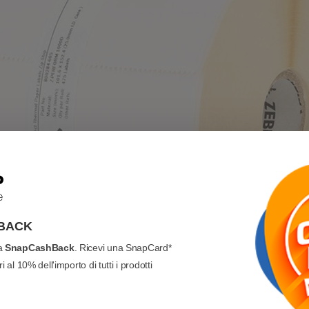
BACK
va
SnapCashBack
. Ricevi una SnapCard*
 al 10% dell'importo di tutti i prodotti
a, per la stampa termica diretta - raccomandato per produrre codici a