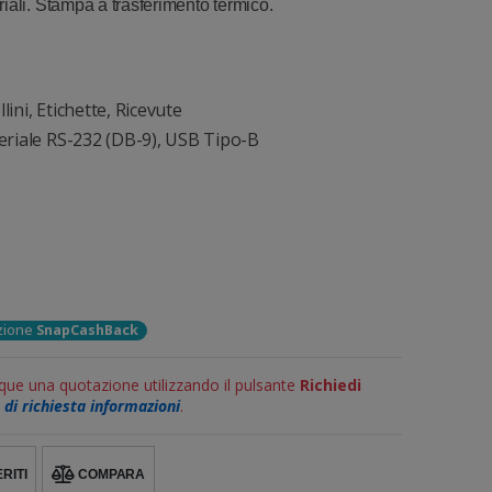
iali. Stampa a trasferimento termico.
llini, Etichette, Ricevute
 Seriale RS-232 (DB-9), USB Tipo-B
ozione
SnapCashBack
que una quotazione utilizzando il pulsante
Richiedi
di richiesta informazioni
.
RITI
COMPARA