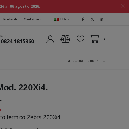
026 al 06 agosto 2026.
ITA
Preferiti
Contattaci
MACI
 0824 1815960
ACCOUNT
CARRELLO
Mod. 220Xi4.
.
e.
nto termico Zebra 220Xi4