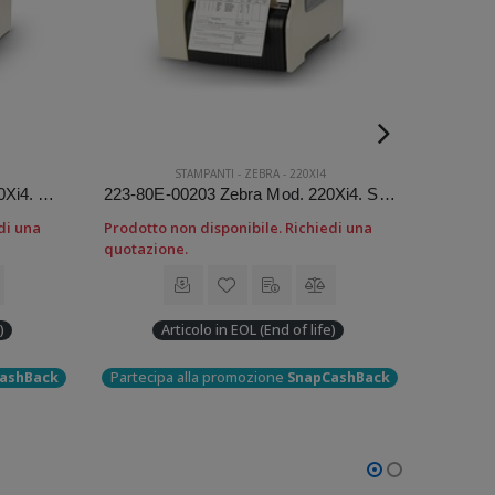
STAMPANTI
-
ZEBRA
-
220XI4
220-8KE-00003 Zebra Mod. 220Xi4. Stampante di etichette.
223-80E-00203 Zebra Mod. 220Xi4. Stampante di etichette.
di una
Prodotto non disponibile. Richiedi una
Prodotto
quotazione.
quotazi
)
Articolo in EOL (End of life)
Parteci
ashBack
Partecipa alla promozione
SnapCashBack