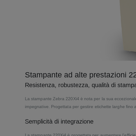
Stampante ad alte prestazioni 2
Resistenza, robustezza, qualità di stampa e
La stampante Zebra 220Xi4 è nota per la sua eccezionale ro
impegnative. Progettata per gestire etichette larghe fino a 8
Semplicità di integrazione
La stampante 220Xi4 è progettata per aumentare l’efficien