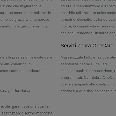
eristiche che migliorano le
ridurre la manutenzione e il costo
ettura, un menu personalizzabile
possibile utilizzare un unico mode
a semplice grazie alle numerose
formati di etichette, evitando così 
permettono la gestione remota
Inoltre, la connettività wireless co
cablaggi, rendendo l’installazione 
Servizi Zebra OneCare
tà e alle prestazioni elevate delle
Massimizzate l’efficienza operativ
e alle condizioni più
assistenza Zebra® OneCare™. Ques
 queste stampanti assicurano
spese annuali di manutenzione, rid
programmati. Con Zebra OneCare™,
vostre stampanti alle condizioni o
nsata per funzionare
adattarsi a qualsiasi esigenza di 
revole, garantisce una qualità
i sostituzioni e fermo macchina.