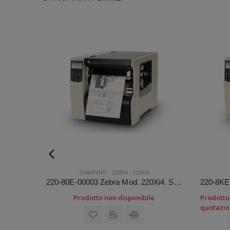
STAMPANTI
-
ZEBRA
-
220XI4
ZT62063-T2E0200Z Zebra Mod. ZT620. Stampante di etichette.
220-80E-00003 Zebra Mod. 220Xi4. Stampante di etichette.
Prodotto non disponibile
Prodotto 
quotazio