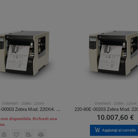
STAMPANTI
-
ZEBRA
-
220XI4
STAMPANTI
-
ZEBRA
-
220XI4
220-8KE-00003 Zebra Mod. 220Xi4. Stampante di etichette.
10.007,60 €
non disponibile. Richiedi una
ne.
Aggiungi al carrello