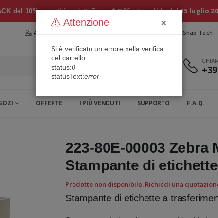
* Offerta valida dal 15 luglio 2
CK del 10%
su tutti i prodotti Zebra
×
Attenzione
Area Riservata
Chi siamo
Snap Security
Snap Tech
Si è verificato un errore nella verifica
del carrello.
CHIA
status:
0
+39
statusText:
error
GOZI
OFFERTE
I PIÙ VENDUTI
SUPPORTO
F.A.Q.
223-80E-00003 Zebra 
Stampante di etichette
Prodotto non disponibile. Richiedi una quotazion
Stampante di etichette a trasferime