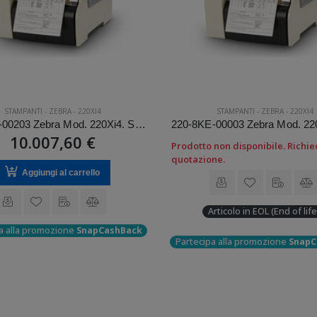
STAMPANTI
-
ZEBRA
-
220XI4
STAMPANTI
-
ZEBRA
-
220XI4
220-80E-00203 Zebra Mod. 220Xi4. Stampante di etichette.
10.007,60 €
Prodotto non disponibile. Richie
quotazione.
Aggiungi al carrello
Articolo in EOL (End of life
a alla promozione
SnapCashBack
Partecipa alla promozione
SnapC