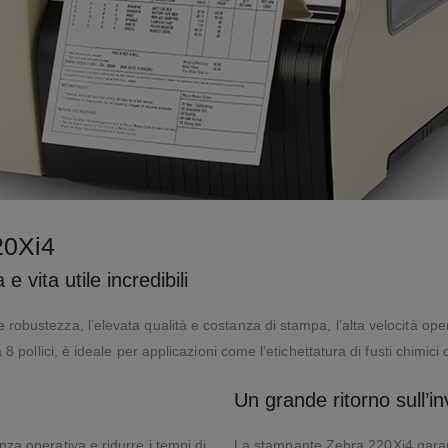
20Xi4
 vita utile incredibili
bustezza, l’elevata qualità e costanza di stampa, l’alta velocità operat
 pollici, è ideale per applicazioni come l’etichettatura di fusti chimici 
Un grande ritorno sull’i
za operativa e ridurre i tempi di
La stampante Zebra 220Xi4 garant