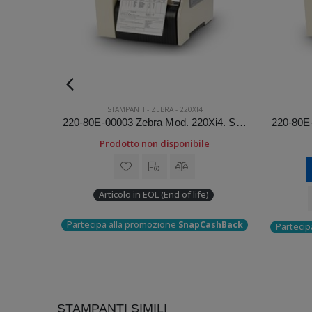
STAMPANTI
-
ZEBRA
-
220XI4
223-80E-00103 Zebra Mod. 220Xi4. Stampante di etichette.
220-80E-00003 Zebra Mod. 220Xi4. Stampante di etichette.
di una
Prodotto non disponibile
Articolo in EOL (End of life)
Partecipa alla promozione
SnapCashBack
Partecip
ashBack
STAMPANTI SIMILI