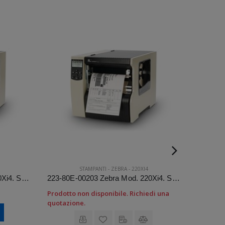
STAMPANTI
-
ZEBRA
-
220XI4
220-80E-00203 Zebra Mod. 220Xi4. Stampante di etichette.
223-80E-00203 Zebra Mod. 220Xi4. Stampante di etichette.
Prodotto non disponibile. Richiedi una
Prodotto
quotazione.
quotazi