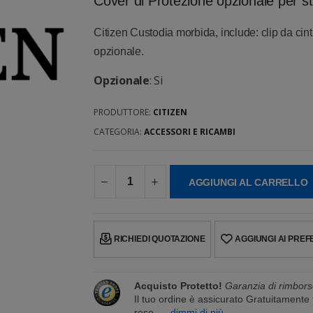
Cover di Protezione opzionale per s
Citizen Custodia morbida, include: clip da ci
opzionale.
Opzionale
: Si
PRODUTTORE:
CITIZEN
CATEGORIA:
ACCESSORI E RICAMBI
AGGIUNGI AL CARRELLO
RICHIEDI QUOTAZIONE
AGGIUNGI AI PREFE
Acquisto Protetto!
Garanzia di rimbors
Il tuo ordine è assicurato Gratuitament
reso.
... dimmi di più