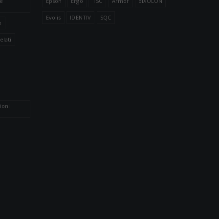
le
Epson
Ergo
TSC
Armor
BIXOLON
Evolis
IDENTIV
SQC
e
elati
ioni