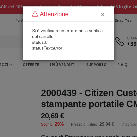
* Offerta valida dal 15 luglio 2
CK del 10%
su tutti i prodotti Zebra
×
Attenzione
Area Riservata
Chi siamo
Snap Security
Snap Tech
Si è verificato un errore nella verifica
del carrello.
CHIA
status:
0
+39
statusText:
error
GOZI
OFFERTE
I PIÙ VENDUTI
SUPPORTO
F.A.Q.
2000439 - Citizen Cus
stampante portatile C
20,69 €
29%
29,04 €
Sconto:
Prezzo di listino:
Imponibil