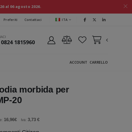
026 al 06 agosto 2026.
ITA
Preferiti
Contattaci
MACI
 0824 1815960
ACCOUNT
CARRELLO
todia morbida per
MP-20
16,96€
3,73 €
e:
Iva: