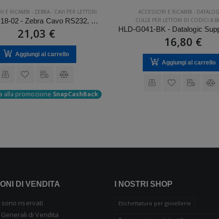
I E RICAMBI
-
ZEBRA
-
CAVI PER LETTORI
ACCESSORI E RICAMBI
-
DATALOG
CBL-58918-02 - Zebra Cavo RS232, 1.8 m
CULLE PER LETTORI DI CODICI A 
21,03 €
16,80 €
Aggiungi al carrello
Aggiungi al carrello
a alla promozione
SnapCashBack
ONI DI VENDITA
I NOSTRI SHOP
tti sono riservati
Etichettatura per gioiellerie
 Generali di Vendita