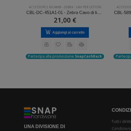
-
ACCESSORI E RICAMBI
-
ZEBRA
-
CAVI PER LETTORI
ACCESSOR
CBL-DC-451A1-01 - Zebra Cavo di linea CC con filtro
CBL-MPM-USB1-01 - Zebra Cavo di collegamento, USB A/C
21,00 €
Aggiungi al carrello
Partecipa alla promozione
SnapCashBack
Partecip
ashBack
CONDIZI
Tutti i diri
UNA DIVISIONE DI
Condizioni