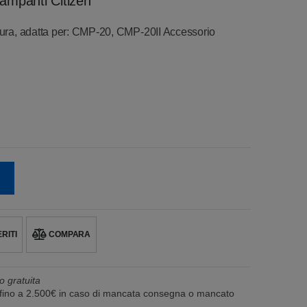
tampanti Citizen
ntura, adatta per: CMP-20, CMP-20II Accessorio
RITI
COMPARA
o gratuita
e fino a 2.500€ in caso di mancata consegna o mancato