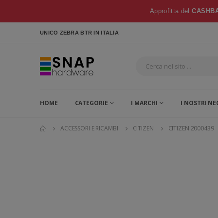
Approfitta del
CASHBA
UNICO ZEBRA BTR
IN ITALIA
HOME
CATEGORIE
I MARCHI
I NOSTRI NE
ACCESSORI E RICAMBI
CITIZEN
CITIZEN 2000439