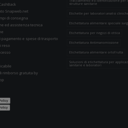
Tracciamento ed identificazione per 
strutture sanitarie
CashBack
nto Snapweb.net
Etichette per laboratori analisi clinich
empi di consegna
Etichettatura alimentare speciale surg
one ed assistenza tecnica
ne
Etichettatura per negozi di ottica
i pagamento e spese di trasporto
Etichettatura Antimanomissione
i reso
recesso
Etichettatura alimentare ortofrutta
Soluzioni di etichettatura per applicaz
sanitarie e laboratori
icabile
i rimborso gratuita by
op
Policy
olicy