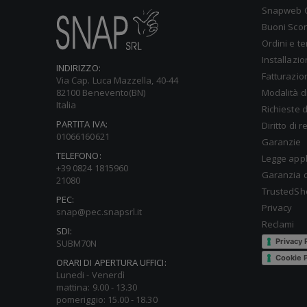
Snapweb 
Buoni Sco
Ordini e t
Installazi
INDIRIZZO:
Fatturazio
Via Cap. Luca Mazzella, 40-44
Modalità d
82100 Benevento(BN)
Italia
Richieste d
PARTITA IVA:
Diritto di 
01066160621
Garanzie
TELEFONO:
Legge appl
+39 0824 1815960
Garanzia d
21080
TrustedSh
PEC:
Privacy
snap@pec.snapsrl.it
Reclami
SDI:
Privacy 
SUBM70N
Cookie P
ORARI DI APERTURA UFFICI:
Lunedi - Venerdì
mattina: 9.00 - 13.30
pomeriggio: 15.00 - 18.30