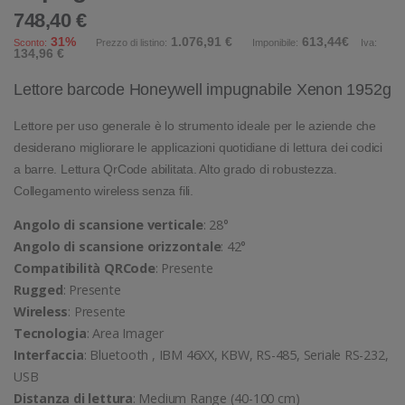
748,40 €
31%
1.076,91 €
613,44€
Sconto:
Prezzo di listino:
Imponibile:
Iva:
134,96 €
Lettore barcode Honeywell impugnabile Xenon 1952g
Lettore per uso generale è lo strumento ideale per le aziende che
desiderano migliorare le applicazioni quotidiane di lettura dei codici
a barre. Lettura QrCode abilitata. Alto grado di robustezza.
Collegamento wireless senza fili.
Angolo di scansione verticale
: 28°
Angolo di scansione orizzontale
: 42°
Compatibilità QRCode
: Presente
Rugged
: Presente
Wireless
: Presente
Tecnologia
: Area Imager
Interfaccia
: Bluetooth , IBM 46XX, KBW, RS-485, Seriale RS-232,
USB
Distanza di lettura
: Medium Range (40-100 cm)