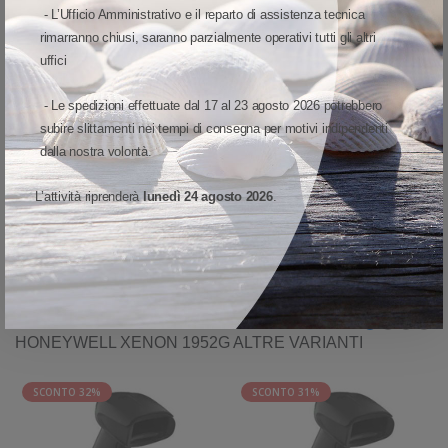
- L’Ufficio Amministrativo e il reparto di assistenza tecnica
Scansione precisa anche a distanza, per ridurre lo
rimarranno chiusi, saranno parzialmente operativi tutti gli altri
sforzo fisico
uffici
Progettato per i negozi che necessitano di una scansione altamente
- Le spedizioni effettuate dal 17 al 23 agosto 2026 potrebbero
accurata anche a distanza, lo scanner Xenon XP 1952g riduce
subire slittamenti nei tempi di consegna per motivi indipendenti
l'affaticamento degli operatori, diminuendo la necessità di piegarsi per
dalla nostra volontà.
raggiungere i codici a barre sugli scaffali bassi o in fondo ai carrelli.
L’attività riprenderà
lunedì 24 agosto 2026
.
VISUALIZZA MODELLO ED OPZIONI
HONEYWELL XENON 1952G ALTRE VARIANTI
SCONTO 32%
SCONTO 31%