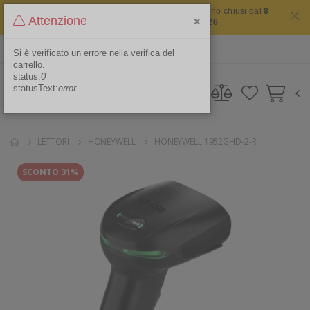
Il sito non chiude mai ma i nostri uffici saranno chiusi dal
8
×
Attenzione
agosto 2026 al 16 agosto 2026
ITA
Area Riservata
Si è verificato un errore nella verifica del
carrello.
status:
0
statusText:
error
LETTORI
HONEYWELL
HONEYWELL 1952GHD-2-R
SCONTO 31%