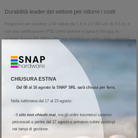
Durabilità leader del settore per ridurre i costi
Progettato per resistere a 50 cadute da 1,8 m e 2.000 urti da 0,5 m, e
con una certificazione IP52 contro polvere e spruzzi d'acqua, lo
scanner Xenon XP 1952g offre una durabilità ai vertici della categoria.
Questo riduce significativamente i tempi di inattività dello scanner e i
costi di assistenza, garantendo una maggiore durata e un costo totale
di proprietà più basso.
Libertà di movimento per un servizio più efficiente
CHIUSURA ESTIVA
La libertà di movimento intorno a terminali POS, nastri trasportatori e
Dal 08 al 16 agosto la SNAP SRL sarà chiusa per ferie.
clienti è una sfida continua per gli addetti alle vendite di oggi. Con
Nella settimana dal 17 al 23 agosto:
sempre più tecnologia integrata nelle postazioni POS moderne e
compatte, lo spazio libero è limitato.
- Il
sito non chiude mai
, ma gli ordini trasmessi saranno
Lo scanner cordless Xenon XP 1952g elimina il tempo perso a gestire i
processati a partire dal 17 agosto e potranno subire posticipi
cavi, permettendo agli operatori di concentrarsi completamente sul
nei tempi di gestione.
miglioramento dell’esperienza del cliente.