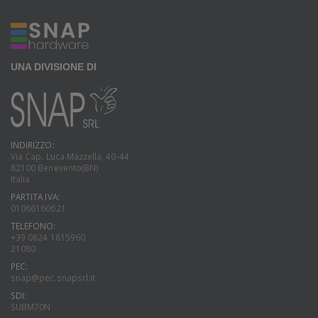
UNA DIVISIONE DI
INDIRIZZO:
Via Cap. Luca Mazzella, 40-44
82100 Benevento(BN)
Italia
PARTITA IVA:
01066160621
TELEFONO:
+39 0824 1815960
21080
PEC:
snap@pec.snapsrl.it
SDI:
SUBM70N