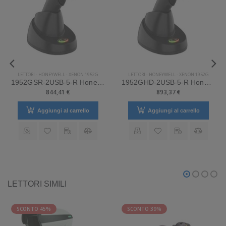
LETTORI
-
HONEYWELL
-
XENON 1952G
LETTORI
-
HONEYWELL
-
XENON 1952G
1952GSR-2USB-5-R Honeywell Mod. Xenon 1952g.
1952GHD-2USB-5-R Honeywell Mod. Xenon 1952g.
844,41 €
893,37 €
Aggiungi al carrello
Aggiungi al carrello
LETTORI SIMILI
SCONTO 45%
SCONTO 39%