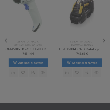
LETTORI
-
DATALOGIC
-
LETTORI
-
DATALOGIC
-
GRYPHON I GM4500 HC 2D
POWERSCAN PBT9600
GM4500-HC-433K1-HD Datalogic Mod. Gryphon I GM4500 HC 2D.
PBT9600-DCRB Datalogic Mod. Powerscan PBT9600.
749,14 €
743,69 €
Aggiungi al carrello
Aggiungi al carrello