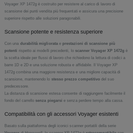
Voyager XP 1472g è costruito per resistere al carico di lavoro di
scansione dei punti vendita più frequentati e assicura una precisione
superiore rispetto alle soluzioni paragonabili.
Scansione potente e resistenza superiore
Con una
durabilità migliorata
e
prestazioni di scansione più
potenti
rispetto ai modelli precedenti, lo
scanner Voyager XP 1472g
è
la scelta ideale per flussi di lavoro che richiedono la lettura di codici a
barre 1D e 2D e una soluzione robusta e affidabile. Il Voyager XP
1472g combina una maggiore resistenza e una migliore capacità di
scansione, mantenendo lo
stesso prezzo competitivo
del suo
predecessore.
La distanza di scansione estesa consente di raggiungere facilmente il
fondo del carrello
senza piegarsi
e senza perdere tempo alla cassa.
Compatibilità con gli accessori Voyager esistenti
Basato sulla piattaforma degli iconici scanner portatili della serie
Voyager
di Honeywell, lo scanner XP 1472g è
retrocompatibile
con