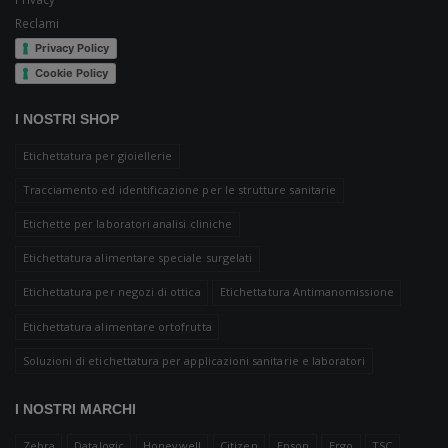
Reclami
Privacy Policy
Cookie Policy
I NOSTRI SHOP
Etichettatura per gioiellerie
Tracciamento ed identificazione per le strutture sanitarie
Etichette per laboratori analisi cliniche
Etichettatura alimentare speciale surgelati
Etichettatura per negozi di ottica
Etichettatura Antimanomissione
Etichettatura alimentare ortofrutta
Soluzioni di etichettatura per applicazioni sanitarie e laboratori
I NOSTRI MARCHI
Zebra
Datalogic
Honeywell
Citizen
Epson
Ergo
TSC