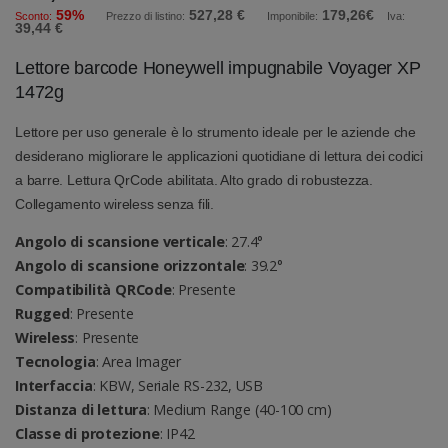
59%
527,28 €
179,26€
Sconto:
Prezzo di listino:
Imponibile:
Iva:
39,44 €
Lettore barcode Honeywell impugnabile Voyager XP
1472g
Lettore per uso generale è lo strumento ideale per le aziende che
desiderano migliorare le applicazioni quotidiane di lettura dei codici
a barre. Lettura QrCode abilitata. Alto grado di robustezza.
Collegamento wireless senza fili.
Angolo di scansione verticale
: 27.4°
Angolo di scansione orizzontale
: 39.2°
Compatibilità QRCode
: Presente
Rugged
: Presente
Wireless
: Presente
Tecnologia
: Area Imager
Interfaccia
: KBW, Seriale RS-232, USB
Distanza di lettura
: Medium Range (40-100 cm)
Classe di protezione
: IP42