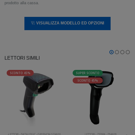
prodotto alla cassa.
VISUALIZZA MODELLO ED OPZIONI
LETTORI SIMILI
SCONTO 45%
SUPER SCONTO
SCONTO 45%
LETTORI
-
DATALOGIC
-
GRYPHON GD4600
LETTORI
-
ZEBRA
-
DS4608