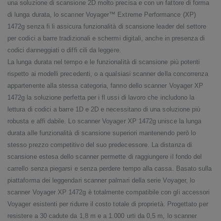
una soluzione di scansione 2D molto precisa e con un fattore di forma
di lunga durata, lo scanner Voyager™ Extreme Performance (XP)
1472g senza fi li assicura funzionalità di scansione leader del settore
per codici a barre tradizionali e schermi digitali, anche in presenza di
codici danneggiati o diffi cili da leggere.
La lunga durata nel tempo e le funzionalità di scansione più potenti
rispetto ai modelli precedenti, o a qualsiasi scanner della concorrenza
appartenente alla stessa categoria, fanno dello scanner Voyager XP
1472g la soluzione perfetta per i fl ussi di lavoro che includono la
lettura di codici a barre 1D e 2D e necessitano di una soluzione più
robusta e affi dabile. Lo scanner Voyager XP 1472g unisce la lunga
durata alle funzionalità di scansione superiori mantenendo però lo
stesso prezzo competitivo del suo predecessore. La distanza di
scansione estesa dello scanner permette di raggiungere il fondo del
carrello senza piegarsi e senza perdere tempo alla cassa. Basato sulla
piattaforma dei leggendari scanner palmari della serie Voyager, lo
scanner Voyager XP 1472g è totalmente compatibile con gli accessori
Voyager esistenti per ridurre il costo totale di proprietà. Progettato per
resistere a 30 cadute da 1,8 m e a 1.000 urti da 0,5 m, lo scanner