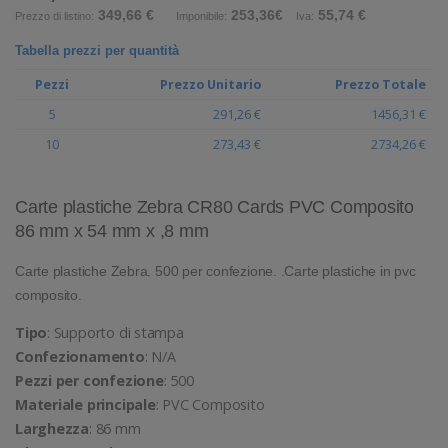
349,66 €
253,36€
55,74 €
Prezzo di listino:
Imponibile:
Iva:
Tabella prezzi per quantità
Pezzi
Prezzo Unitario
Prezzo Totale
5
291,26 €
1456,31 €
10
273,43 €
2734,26 €
Carte plastiche Zebra CR80 Cards PVC Composito
86 mm x 54 mm x ,8 mm
Carte plastiche Zebra. 500 per confezione. .Carte plastiche in pvc
composito.
Tipo
: Supporto di stampa
Confezionamento
: N/A
Pezzi per confezione
: 500
Materiale principale
: PVC Composito
Larghezza
: 86 mm