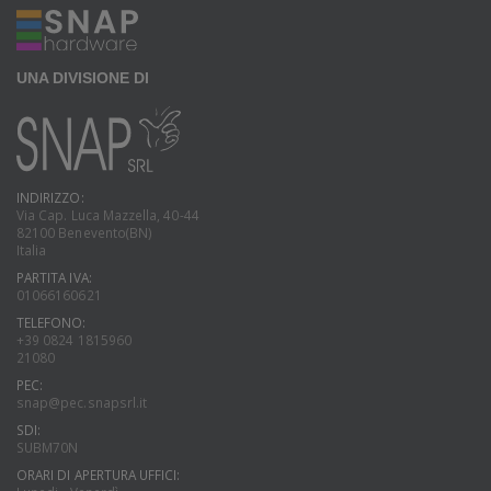
UNA DIVISIONE DI
INDIRIZZO:
Via Cap. Luca Mazzella, 40-44
82100 Benevento(BN)
Italia
PARTITA IVA:
01066160621
TELEFONO:
+39 0824 1815960
21080
PEC:
snap@pec.snapsrl.it
SDI:
SUBM70N
ORARI DI APERTURA UFFICI: