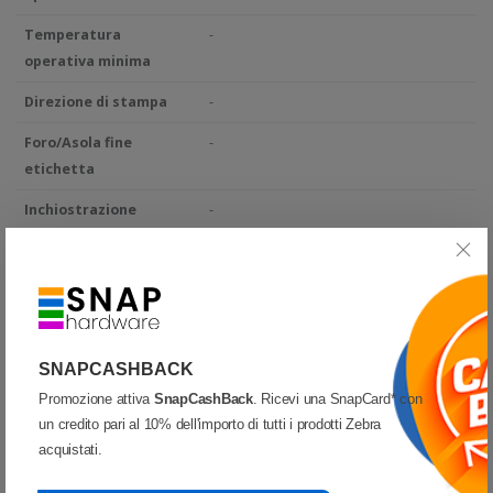
Temperatura
-
operativa minima
Direzione di stampa
-
Foro/Asola fine
-
etichetta
Inchiostrazione
-
Numero per pezzo
-
Piega ogni
-
Piste
-
SNAPCASHBACK
Stampe per ribbon
-
Promozione attiva
SnapCashBack
. Ricevi una SnapCard* con
Tacca nera
-
un credito pari al 10% dell'importo di tutti i prodotti Zebra
acquistati.
Testine compatibili
-