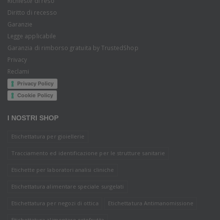
Richieste di reso
Diritto di recesso
Garanzie
Legge applicabile
Garanzia di rimborso gratuita by TrustedShop
Privacy
Reclami
Privacy Policy
Cookie Policy
I NOSTRI SHOP
Etichettatura per gioiellerie
Tracciamento ed identificazione per le strutture sanitarie
Etichette per laboratori analisi cliniche
Etichettatura alimentare speciale surgelati
Etichettatura per negozi di ottica
Etichettatura Antimanomissione
Etichettatura alimentare ortofrutta