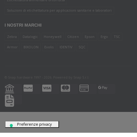
Soluzioni di etichettatura per applicazioni sanitarie e laboratori
I NOSTRI MARCHI
Zebra
Datalogic
Honeywell
Citizen
Epson
Ergo
TSC
Armor
BIXOLON
Evolis
IDENTIV
SQC
© Snap hardware 1997 - 2026. Powered by
Snap S.r.l.