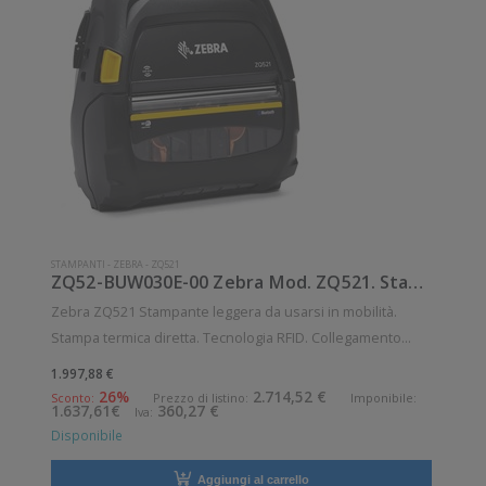
STAMPANTI
-
ZEBRA
-
ZQ521
ZQ52-BUW030E-00 Zebra Mod. ZQ521. Stampante di etichette.
Zebra ZQ521 Stampante leggera da usarsi in mobilità.
Stampa termica diretta. Tecnologia RFID. Collegamento
wireless senza fili. Velocità di stampa: 127 mm/sec
1.997,88 €
Risoluzione di stampa: 8 dot/mm RFID: Presente Wireless:
26%
2.714,52 €
Sconto:
Prezzo di listino:
Imponibile:
1.637,61€
360,27 €
Iva:
Presente Supporto di stamp
Disponibile
Aggiungi al carrello