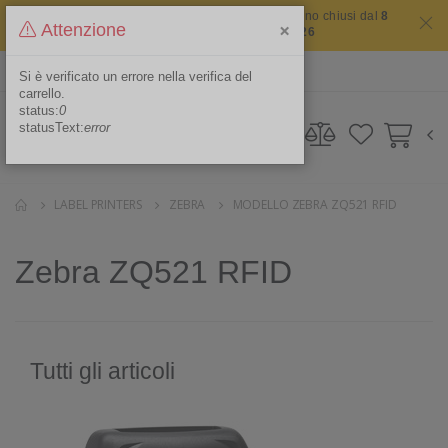
Il sito non chiude mai ma i nostri uffici saranno chiusi dal
8
×
Attenzione
agosto 2026 al 16 agosto 2026
ITA
Area Riservata
Si è verificato un errore nella verifica del
carrello.
status:
0
statusText:
error
LABEL PRINTERS
ZEBRA
MODELLO ZEBRA ZQ521 RFID
Zebra ZQ521 RFID
Tutti gli articoli