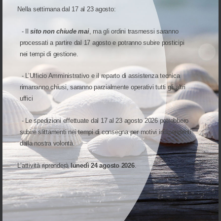
Nella settimana dal 17 al 23 agosto:
INDIRIZZO:
Via Cap. Luca Mazzella, 40-44
- Il
sito non chiude mai
, ma gli ordini trasmessi saranno
82100 Benevento(BN)
Italia
processati a partire dal 17 agosto e potranno subire posticipi
PARTITA IVA:
nei tempi di gestione.
01066160621
TELEFONO:
- L’Ufficio Amministrativo e il reparto di assistenza tecnica
+39 0824 1815960
rimarranno chiusi, saranno parzialmente operativi tutti gli altri
21080
uffici
PEC:
snap@pec.snapsrl.it
SDI:
- Le spedizioni effettuate dal 17 al 23 agosto 2026 potrebbero
SUBM70N
subire slittamenti nei tempi di consegna per motivi indipendenti
ORARI DI APERTURA UFFICI:
dalla nostra volontà.
Lunedi - Venerdì
mattina: 9.00 - 13.30
pomeriggio: 15.00 - 18.30
L’attività riprenderà
lunedì 24 agosto 2026
.
ORARI DI APERTURA MAGAZZINO:
Lunedi - Venerdì
mattina: 12.00 - 14.00
pomeriggio: 15.00 - 17.00