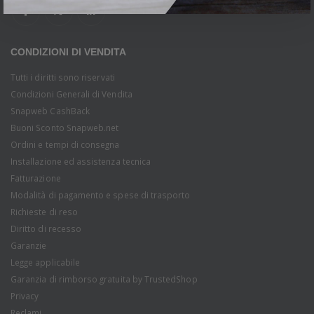
CONDIZIONI DI VENDITA
Tutti i diritti sono riservati
Condizioni Generali di Vendita
Snapweb CashBack
Buoni Sconto Snapweb.net
Ordini e tempi di consegna
Installazione ed assistenza tecnica
Fatturazione
Modalità di pagamento e spese di trasporto
Richieste di reso
Diritto di recesso
Garanzie
Legge applicabile
Garanzia di rimborso gratuita by TrustedShop
Privacy
Reclami