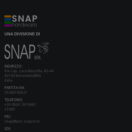
UNA DIVISIONE DI
INDIRIZZO:
Via Cap. Luca Mazzella, 40-44
82100 Benevento(BN)
Italia
PARTITA IVA:
01066160621
TELEFONO:
+39 0824 1815960
21080
PEC:
snap@pec.snapsrl.it
SDI: