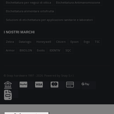
Etichettatura per negozi di ottica
Etichettatura Antimanomissione
Etichettatura alimentare ortofrutta
Soluzioni di etichettatura per applicazioni sanitarie e laboratori
I NOSTRI MARCHI
Zebra
Datalogic
Honeywell
Citizen
Epson
Ergo
TSC
Armor
BIXOLON
Evolis
IDENTIV
SQC
© Snap hardware 1997 - 2026. Powered by
Snap S.r.l.