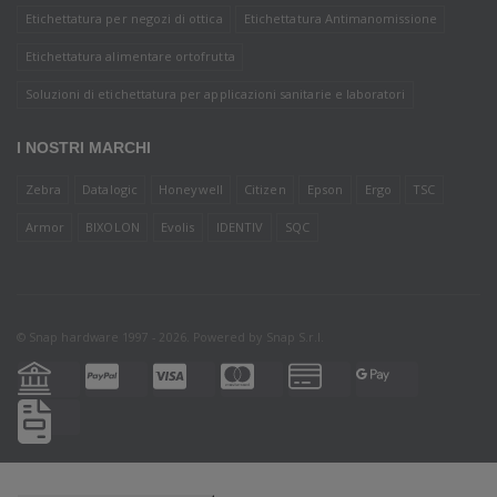
Etichettatura per negozi di ottica
Etichettatura Antimanomissione
Etichettatura alimentare ortofrutta
Soluzioni di etichettatura per applicazioni sanitarie e laboratori
I NOSTRI MARCHI
Zebra
Datalogic
Honeywell
Citizen
Epson
Ergo
TSC
Armor
BIXOLON
Evolis
IDENTIV
SQC
© Snap hardware 1997 - 2026. Powered by
Snap S.r.l.