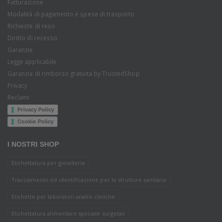
Fatturazione
Modalità di pagamento e spese di trasporto
Richieste di reso
Diritto di recesso
Garanzie
Legge applicabile
Garanzia di rimborso gratuita by TrustedShop
Privacy
Reclami
Privacy Policy
Cookie Policy
I NOSTRI SHOP
Etichettatura per gioiellerie
Tracciamento ed identificazione per le strutture sanitarie
Etichette per laboratori analisi cliniche
Etichettatura alimentare speciale surgelati