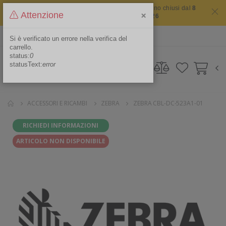
Il sito non chiude mai ma i nostri uffici saranno chiusi dal
8
×
Attenzione
agosto 2026 al 16 agosto 2026
ITA
Area Riservata
Si è verificato un errore nella verifica del
carrello.
status:
0
statusText:
error
ACCESSORI E RICAMBI
ZEBRA
ZEBRA CBL-DC-523A1-01
RICHIEDI INFORMAZIONI
ARTICOLO NON DISPONIBILE