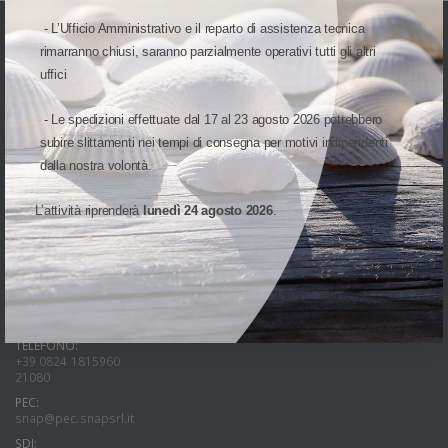
- L’Ufficio Amministrativo e il reparto di assistenza tecnica
rimarranno chiusi, saranno parzialmente operativi tutti gli altri
uffici
- Le spedizioni effettuate dal 17 al 23 agosto 2026 potrebbero
UNA DIVISIONE DI
subire slittamenti nei tempi di consegna per motivi indipendenti
dalla nostra volontà.
L’attività riprenderà
lunedì 24 agosto 2026
.
INDIRIZZO:
Via Cap. Luca Mazzella, 40-44
82100 Benevento(BN)
Italia
PARTITA IVA:
01066160621
TELEFONO:
+39 0824 1815960
21080
PEC:
snap@pec.snapsrl.it
SDI: