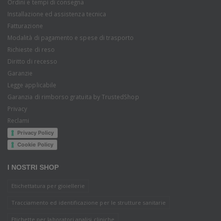
Ordini e tempi di consegna
Installazione ed assistenza tecnica
Fatturazione
Modalità di pagamento e spese di trasporto
Richieste di reso
Diritto di recesso
Garanzie
Legge applicabile
Garanzia di rimborso gratuita by TrustedShop
Privacy
Reclami
Privacy Policy
Cookie Policy
I NOSTRI SHOP
Etichettatura per gioiellerie
Tracciamento ed identificazione per le strutture sanitarie
Etichette per laboratori analisi cliniche