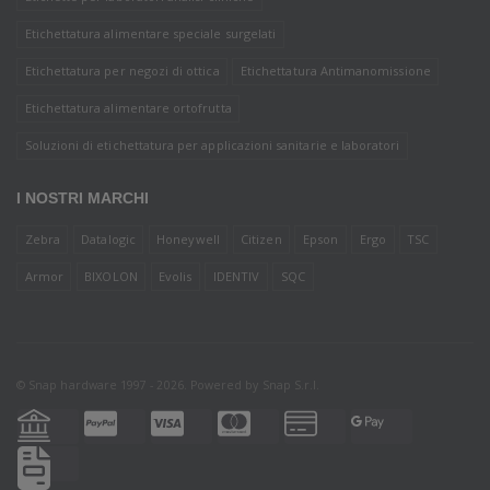
Etichettatura alimentare speciale surgelati
Etichettatura per negozi di ottica
Etichettatura Antimanomissione
Etichettatura alimentare ortofrutta
Soluzioni di etichettatura per applicazioni sanitarie e laboratori
I NOSTRI MARCHI
Zebra
Datalogic
Honeywell
Citizen
Epson
Ergo
TSC
Armor
BIXOLON
Evolis
IDENTIV
SQC
© Snap hardware 1997 - 2026. Powered by
Snap S.r.l.