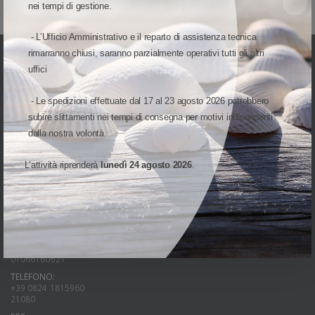
nei tempi di gestione.
- L’Ufficio Amministrativo e il reparto di assistenza tecnica
rimarranno chiusi, saranno parzialmente operativi tutti gli altri
uffici
- Le spedizioni effettuate dal 17 al 23 agosto 2026 potrebbero
subire slittamenti nei tempi di consegna per motivi indipendenti
UNA DIVISIONE DI
dalla nostra volontà.
L’attività riprenderà
lunedì 24 agosto 2026
.
INDIRIZZO:
Via Cap. Luca Mazzella, 40-44
82100 Benevento(BN)
Italia
PARTITA IVA:
01066160621
TELEFONO:
+39 0824 1815960
21080