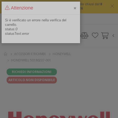
Il sito non chiude mai ma i nostri uffici saranno chiusi dal
8
×
Attenzione
agosto 2026 al 16 agosto 2026
ITA
Area Riservata
Si è verificato un errore nella verifica del
carrello.
status:
0
statusText:
error
ACCESSORI E RICAMBI
HONEYWELL
HONEYWELL 50180237-001
RICHIEDI INFORMAZIONI
ARTICOLO NON DISPONIBILE