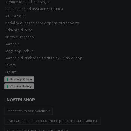
Ordini e tempi di consegna
Installazione ed assistenza tecnica
Fatturazione
Modalità di pagamento e spese di trasporto
Richieste di reso
Diritto di recesso
Garanzie
Legge applicabile
Garanzia di rimborso gratuita by TrustedShop
Privacy
Reclami
Privacy Policy
Cookie Policy
I NOSTRI SHOP
Etichettatura per gioiellerie
Tracciamento ed identificazione per le strutture sanitarie
Etichette per laboratori analisi cliniche