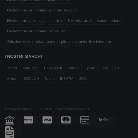
Etichettatura alimentare speciale surgelati
Etichettatura per negozi di ottica
Etichettatura Antimanomissione
Etichettatura alimentare ortofrutta
Soluzioni di etichettatura per applicazioni sanitarie e laboratori
I NOSTRI MARCHI
Zebra
Datalogic
Honeywell
Citizen
Epson
Ergo
TSC
Armor
BIXOLON
Evolis
IDENTIV
SQC
© Snap hardware 1997 - 2026. Powered by
Snap S.r.l.