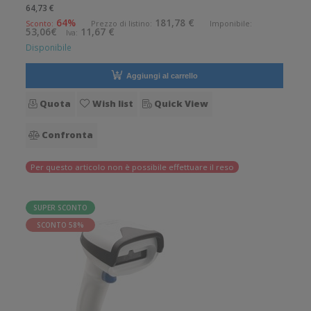
per le aziende che desiderano migliorare le applicazioni
64,73 €
quotidiane di lettura dei codici a barre. Lettura QrCode
64%
181,78 €
Sconto:
Prezzo di listino:
Imponibile:
53,06€
11,67 €
Iva:
abilitata. Angolo di
Disponibile
Aggiungi al carrello
Quota
Wish list
Quick View
Confronta
Per questo articolo non è possibile effettuare il reso
SUPER SCONTO
SCONTO 58%