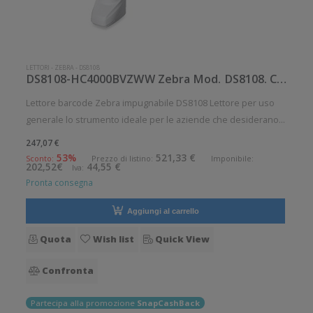
LETTORI
-
ZEBRA
-
DS8108
DS8108-HC4000BVZWW Zebra Mod. DS8108. Classificazione: Impugnabile.
Lettore barcode Zebra impugnabile DS8108 Lettore per uso
generale lo strumento ideale per le aziende che desiderano
migliorare le applicazioni quotidiane di lettura dei codici a
247,07 €
barre. Lettura QrCode abilitata. Specifica per applicazioni
53%
521,33 €
Sconto:
Prezzo di listino:
Imponibile:
202,52€
44,55 €
Iva:
sanitarie
Pronta consegna
Aggiungi al carrello
Quota
Wish list
Quick View
Confronta
Partecipa alla promozione
SnapCashBack