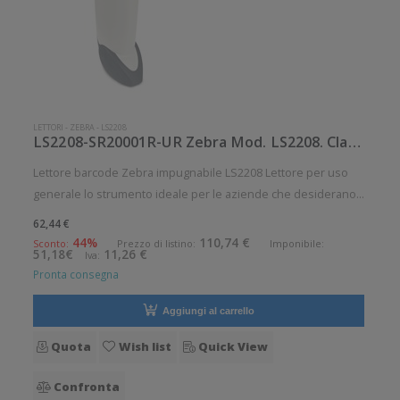
LETTORI
-
ZEBRA
-
LS2208
LS2208-SR20001R-UR Zebra Mod. LS2208. Classificazione: Impugnabile.
Lettore barcode Zebra impugnabile LS2208 Lettore per uso
generale lo strumento ideale per le aziende che desiderano
migliorare le applicazioni quotidiane di lettura dei codici a
62,44 €
barre. Angolo di scansione verticale: 1 Angolo di scansione
44%
110,74 €
Sconto:
Prezzo di listino:
Imponibile:
51,18€
11,26 €
Iva:
orizzo
Pronta consegna
Aggiungi al carrello
Quota
Wish list
Quick View
Confronta