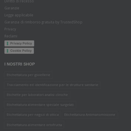
Diritto di recesso
Garanzie
Legge applicabile
Garanzia di rimborso gratuita by TrustedShop
Privacy
Reclami
Privacy Policy
Cookie Policy
I NOSTRI SHOP
Etichettatura per gioiellerie
Tracciamento ed identificazione per le strutture sanitarie
Etichette per laboratori analisi cliniche
Etichettatura alimentare speciale surgelati
Etichettatura per negozi di ottica
Etichettatura Antimanomissione
Etichettatura alimentare ortofrutta