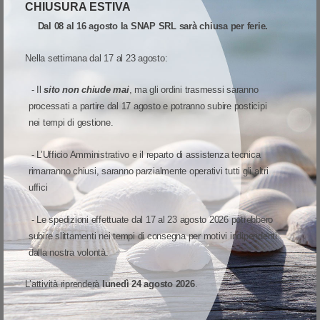
CHIUSURA ESTIVA
Confronta
Dal 08 al 16 agosto la SNAP SRL sarà chiusa per ferie.
ESAURIMENTO SCORTE
Nella settimana dal 17 al 23 agosto:
SOLO 3 RIMASTI
- Il
sito non chiude mai
, ma gli ordini trasmessi saranno
processati a partire dal 17 agosto e potranno subire posticipi
nei tempi di gestione.
- L’Ufficio Amministrativo e il reparto di assistenza tecnica
rimarranno chiusi, saranno parzialmente operativi tutti gli altri
uffici
- Le spedizioni effettuate dal 17 al 23 agosto 2026 potrebbero
subire slittamenti nei tempi di consegna per motivi indipendenti
LETTORI
-
ZEBRA
-
DS8108
DS8108-SR7U2100AZW Zebra Mod. DS8108. Classificazione: Impugnabile.
dalla nostra volontà.
Lettore barcode Zebra impugnabile DS8108 Lettore per uso
L’attività riprenderà
lunedì 24 agosto 2026
.
generale lo strumento ideale per le aziende che desiderano
migliorare le applicazioni quotidiane di lettura dei codici a
246,87 €