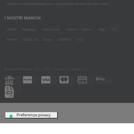
Soluzioni di etichettatura per applicazioni sanitarie e laboratori
I NOSTRI MARCHI
Zebra
Datalogic
Honeywell
Citizen
Epson
Ergo
TSC
Armor
BIXOLON
Evolis
IDENTIV
SQC
© Snap hardware 1997 - 2026. Powered by
Snap S.r.l.