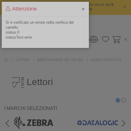
Il sito non chiude mai ma i nostri uffici saranno chiusi dal
8
×
Attenzione
agosto 2026 al 16 agosto 2026
ITA
Area Riservata
Si è verificato un errore nella verifica del
carrello.
status:
0
statusText:
error
LETTORI
MEDIUM RANGE (40-100 CM)
ELENCO PRODOTTI
Lettori
I MARCHI SELEZIONATI