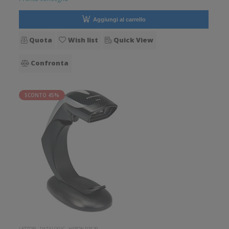
Aggiungi al carrello
Quota
Wish list
Quick View
Confronta
SCONTO 45%
LETTORI
-
DATALOGIC
-
HERON D3130