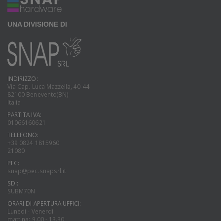
UNA DIVISIONE DI
INDIRIZZO:
Via Cap. Luca Mazzella, 40-44
82100 Benevento(BN)
Italia
PARTITA IVA:
01066160621
TELEFONO:
+39 0824 1815960
21080
PEC:
snap@pec.snapsrl.it
SDI:
SUBM70N
ORARI DI APERTURA UFFICI:
Lunedi - Venerdì
mattina: 9.00 - 13.30