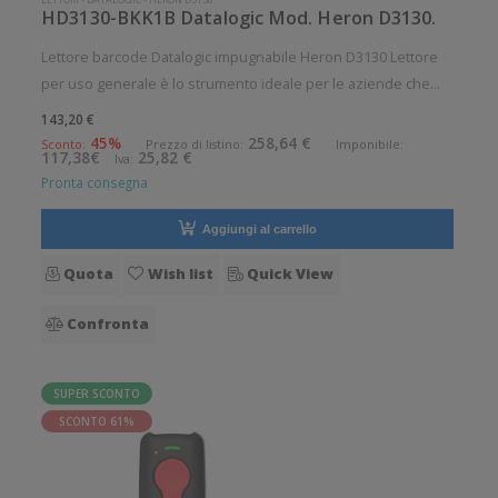
HD3130-BKK1B Datalogic Mod. Heron D3130.
Lettore barcode Datalogic impugnabile Heron D3130 Lettore
per uso generale è lo strumento ideale per le aziende che
desiderano migliorare le applicazioni quotidiane di lettura dei
143,20 €
codici a barre. Angolo di scansione verticale: 28° Angolo di
45%
258,64 €
Sconto:
Prezzo di listino:
Imponibile:
117,38€
25,82 €
Iva:
scan
Pronta consegna
Aggiungi al carrello
Quota
Wish list
Quick View
Confronta
SUPER SCONTO
SCONTO 61%