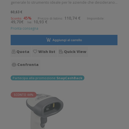
generale lo strumento ideale per le aziende che desiderano
migliorare le applicazioni quotidiane di lettura dei codici a
60,63 €
barre. Angolo di scansione verticale: 1 Angolo di scansione
45%
110,74 €
Sconto:
Prezzo di listino:
Imponibile:
49,70€
10,93 €
Iva:
orizzo
Pronta consegna
Aggiungi al carrello
Quota
Wish list
Quick View
Confronta
Partecipa alla promozione
SnapCashBack
SCONTO 44%