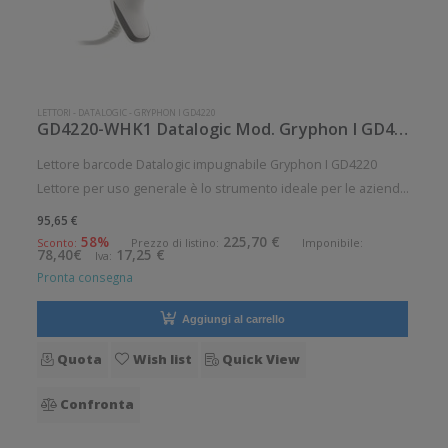
LETTORI
-
DATALOGIC
-
GRYPHON I GD4220
GD4220-WHK1 Datalogic Mod. Gryphon I GD4220.
Lettore barcode Datalogic impugnabile Gryphon I GD4220
Lettore per uso generale è lo strumento ideale per le aziende
che desiderano migliorare le applicazioni quotidiane di lettura
95,65 €
dei codici a barre. Angolo di scansione verticale: 42° Angolo di
58%
225,70 €
Sconto:
Prezzo di listino:
Imponibile:
78,40€
17,25 €
Iva:
Pronta consegna
Aggiungi al carrello
Quota
Wish list
Quick View
Confronta