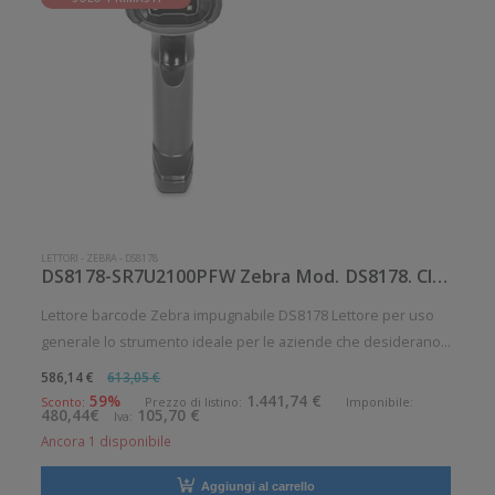
LETTORI
-
ZEBRA
-
DS8178
DS8178-SR7U2100PFW Zebra Mod. DS8178. Classificazione: Impugnabile.
Lettore barcode Zebra impugnabile DS8178 Lettore per uso
generale lo strumento ideale per le aziende che desiderano
migliorare le applicazioni quotidiane di lettura dei codici a
586,14 €
613,05 €
barre. Lettura QrCode abilitata. Alto grado di robustezza.
59%
1.441,74 €
Sconto:
Prezzo di listino:
Imponibile:
480,44€
105,70 €
Iva:
Collegamen
Ancora 1 disponibile
Aggiungi al carrello