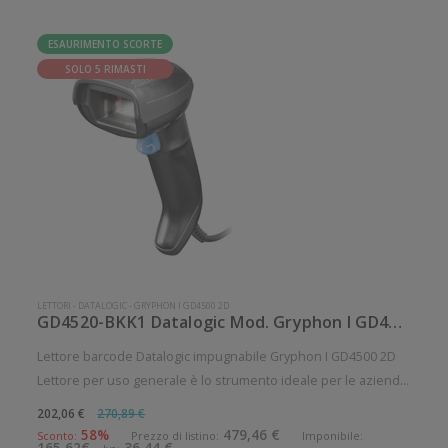
ESAURIMENTO SCORTE
SOLO 5 RIMASTI
LETTORI
-
DATALOGIC
-
GRYPHON I GD4500 2D
GD4520-BKK1 Datalogic Mod. Gryphon I GD4500 2D.
Lettore barcode Datalogic impugnabile Gryphon I GD4500 2D
Lettore per uso generale è lo strumento ideale per le aziende
che desiderano migliorare le applicazioni quotidiane di lettura
202,06 €
270,89 €
dei codici a barre. Lettura QrCode abilitata. Angolo di scansio
58%
479,46 €
Sconto:
Prezzo di listino:
Imponibile:
165,62€
36,44 €