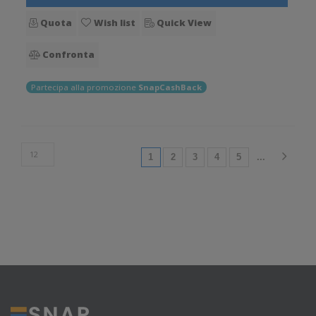
Quota
Wish list
Quick View
Confronta
Partecipa alla promozione
SnapCashBack
(current)
1
2
3
4
5
...