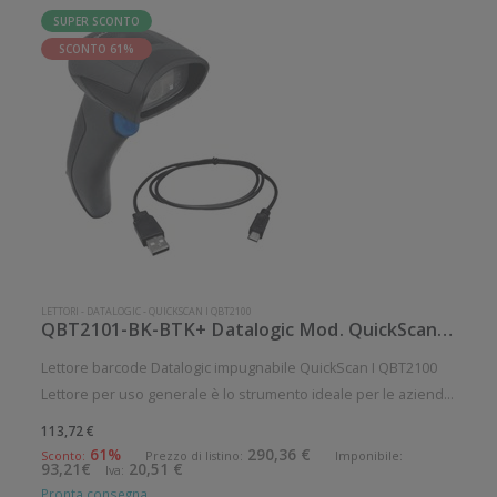
SUPER SCONTO
SCONTO 61%
LETTORI
-
DATALOGIC
-
QUICKSCAN I QBT2100
QBT2101-BK-BTK+ Datalogic Mod. QuickScan I QBT2100.
Lettore barcode Datalogic impugnabile QuickScan I QBT2100
Lettore per uso generale è lo strumento ideale per le aziende
che desiderano migliorare le applicazioni quotidiane di lettura
113,72 €
dei codici a barre. Collegamento wireless senza fili. Angolo di
61%
290,36 €
Sconto:
Prezzo di listino:
Imponibile:
93,21€
20,51 €
Iva:
Pronta consegna