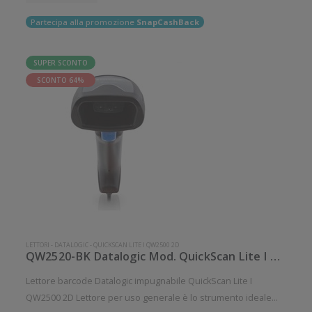
Partecipa alla promozione
SnapCashBack
SUPER SCONTO
SCONTO 64%
LETTORI
-
DATALOGIC
-
QUICKSCAN LITE I QW2500 2D
QW2520-BK Datalogic Mod. QuickScan Lite I QW2500 2D.
Lettore barcode Datalogic impugnabile QuickScan Lite I
QW2500 2D Lettore per uso generale è lo strumento ideale