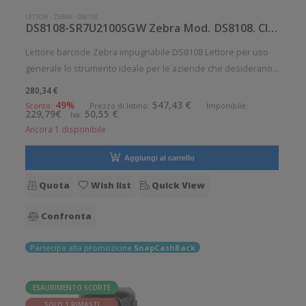
LETTORI
-
ZEBRA
-
DS8108
DS8108-SR7U2100SGW Zebra Mod. DS8108. Classificazione: Impugnabile.
Lettore barcode Zebra impugnabile DS8108 Lettore per uso
generale lo strumento ideale per le aziende che desiderano
migliorare le applicazioni quotidiane di lettura dei codici a
280,34 €
barre. Lettura QrCode abilitata. Alto grado di robustezza.
49%
547,43 €
Sconto:
Prezzo di listino:
Imponibile:
229,79€
50,55 €
Iva:
Angolo d
Ancora 1 disponibile
Aggiungi al carrello
Quota
Wish list
Quick View
Confronta
Partecipa alla promozione
SnapCashBack
ESAURIMENTO SCORTE
SOLO 1 RIMASTI