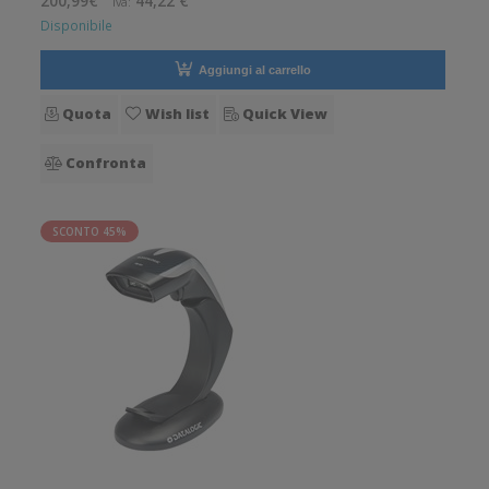
200,99€
44,22 €
Iva:
verti
Disponibile
Aggiungi al carrello
Quota
Wish list
Quick View
Confronta
SCONTO 45%