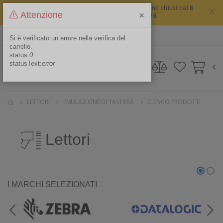
Il sito non chiude mai ma i nostri uffici saranno chiusi dal
8
×
Attenzione
agosto 2026 al 16 agosto 2026
ITA
Area Riservata
Si è verificato un errore nella verifica del
carrello.
status:
0
statusText:
error
LETTORI
EMULAZIONE DI TASTIERA
ELENCO PRODOTTI
Lettori
I MARCHI SELEZIONATI