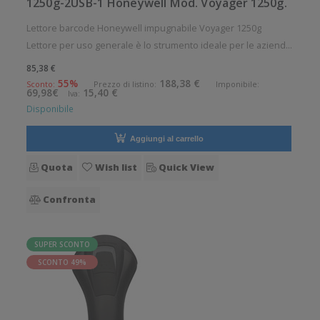
1250g-2USB-1 Honeywell Mod. Voyager 1250g.
Lettore barcode Honeywell impugnabile Voyager 1250g
Lettore per uso generale è lo strumento ideale per le aziende
che desiderano migliorare le applicazioni quotidiane di lettura
85,38 €
dei codici a barre. Angolo di scansione verticale: 1° Angolo di
55%
188,38 €
Sconto:
Prezzo di listino:
Imponibile:
69,98€
15,40 €
Iva:
sca
Disponibile
Aggiungi al carrello
Quota
Wish list
Quick View
Confronta
SUPER SCONTO
SCONTO 49%