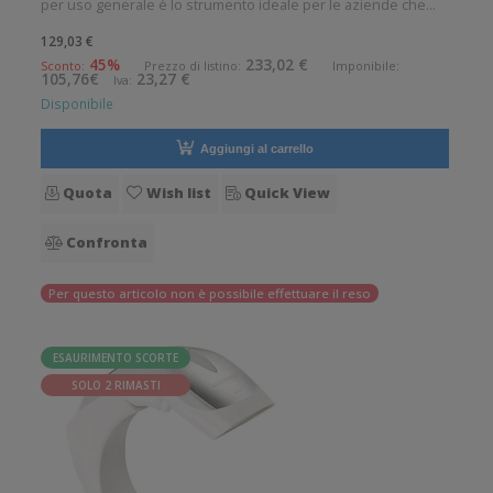
per uso generale è lo strumento ideale per le aziende che
desiderano migliorare le applicazioni quotidiane di lettura dei
129,03 €
codici a barre. Angolo di scansione verticale: 28° Angolo di
45%
233,02 €
Sconto:
Prezzo di listino:
Imponibile:
105,76€
23,27 €
Iva:
scan
Disponibile
Aggiungi al carrello
Quota
Wish list
Quick View
Confronta
Per questo articolo non è possibile effettuare il reso
ESAURIMENTO SCORTE
SOLO 2 RIMASTI