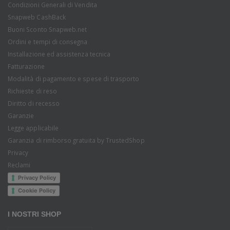
Condizioni Generali di Vendita
Snapweb CashBack
Buoni Sconto Snapweb.net
Ordini e tempi di consegna
Installazione ed assistenza tecnica
Fatturazione
Modalità di pagamento e spese di trasporto
Richieste di reso
Diritto di recesso
Garanzie
Legge applicabile
Garanzia di rimborso gratuita by TrustedShop
Privacy
Reclami
Privacy Policy
Cookie Policy
I NOSTRI SHOP