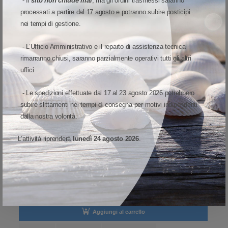
- Il
sito non chiude mai
, ma gli ordini trasmessi saranno
processati a partire dal 17 agosto e potranno subire posticipi
nei tempi di gestione.
- L’Ufficio Amministrativo e il reparto di assistenza tecnica
rimarranno chiusi, saranno parzialmente operativi tutti gli altri
uffici
- Le spedizioni effettuate dal 17 al 23 agosto 2026 potrebbero
subire slittamenti nei tempi di consegna per motivi indipendenti
LETTORI
-
HONEYWELL
-
VOYAGER XP CURVE 1400G
1400GSR-1USB-1E Honeywell Mod. Voyager XP Curve 1400g.
dalla nostra volontà.
Lettore barcode Honeywell impugnabile Voyager XP Curve
L’attività riprenderà
lunedì 24 agosto 2026
.
1400g Lettore per uso generale lo strumento ideale per le
aziende che desiderano migliorare le applicazioni quotidiane
102,32 €
di lettura dei codici a barre. Lettura QrCode abilitata. Angolo di
56%
231,23 €
Sconto:
Prezzo di listino:
Imponibile:
83,87€
18,45 €
Iva:
scan
Disponibile
Aggiungi al carrello