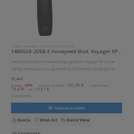
LETTORI
-
HONEYWELL
-
VOYAGER XP CURVE 1400G
1400GSR-2USB-E Honeywell Mod. Voyager XP Curve 1400g.
Lettore barcode Honeywell impugnabile Voyager XP Curve
1400g Lettore per uso generale lo strumento ideale per le
aziende che desiderano migliorare le applicazioni quotidiane
97,44 €
di lettura dei codici a barre. Lettura QrCode abilitata. Angolo di
49%
191,69 €
Sconto:
Prezzo di listino:
Imponibile:
79,87€
17,57 €
Iva:
scan
Disponibile
Aggiungi al carrello
Quota
Wish list
Quick View
Confronta