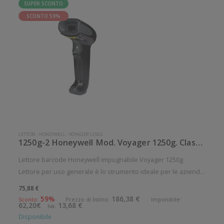
SUPER SCONTO
SCONTO 59%
LETTORI
-
HONEYWELL
-
VOYAGER 1250G
1250g-2 Honeywell Mod. Voyager 1250g. Classificazione: Impugnabile.
Lettore barcode Honeywell impugnabile Voyager 1250g
Lettore per uso generale è lo strumento ideale per le aziende
che desiderano migliorare le applicazioni quotidiane di lettura
75,88 €
dei codici a barre. Angolo di scansione verticale: 1° Angolo di
59%
186,38 €
Sconto:
Prezzo di listino:
Imponibile:
62,20€
13,68 €
Iva:
sca
Disponibile