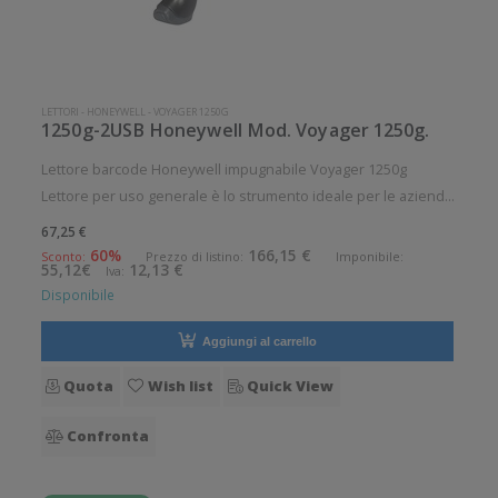
LETTORI
-
HONEYWELL
-
VOYAGER 1250G
1250g-2USB Honeywell Mod. Voyager 1250g.
Lettore barcode Honeywell impugnabile Voyager 1250g
Lettore per uso generale è lo strumento ideale per le aziende
che desiderano migliorare le applicazioni quotidiane di lettura
67,25 €
dei codici a barre. Angolo di scansione verticale: 1° Angolo di
60%
166,15 €
Sconto:
Prezzo di listino:
Imponibile:
55,12€
12,13 €
Iva:
sca
Disponibile
Aggiungi al carrello
Quota
Wish list
Quick View
Confronta