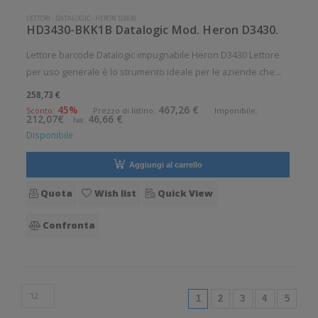
LETTORI
-
DATALOGIC
-
HERON D3430
HD3430-BKK1B Datalogic Mod. Heron D3430.
Lettore barcode Datalogic impugnabile Heron D3430 Lettore
per uso generale è lo strumento ideale per le aziende che
desiderano migliorare le applicazioni quotidiane di lettura dei
258,73 €
codici a barre. Lettura QrCode abilitata. Angolo di scansione
45%
467,26 €
Sconto:
Prezzo di listino:
Imponibile:
212,07€
46,66 €
Iva:
verti
Disponibile
Aggiungi al carrello
Quota
Wish list
Quick View
Confronta
(current)
1
2
3
4
5