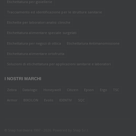
Etichettatura per gioiellerie
Tracciamento ed identificazione per le strutture sanitarie
Etichette per laboratori analisi cliniche
Etichettatura alimentare speciale surgelati
Etichettatura per negozi di ottica
Etichettatura Antimanomissione
Etichettatura alimentare ortofrutta
Soluzioni di etichettatura per applicazioni sanitarie e laboratori
I NOSTRI MARCHI
Zebra
Datalogic
Honeywell
Citizen
Epson
Ergo
TSC
Armor
BIXOLON
Evolis
IDENTIV
SQC
© Snap hardware 1997 - 2026. Powered by
Snap S.r.l.