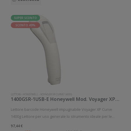
SUPER SCONTO
SCONTO 49%
LETTORI
-
HONEYWELL
-
VOYAGER XP CURVE 1400G
1400GSR-1USB-E Honeywell Mod. Voyager XP Curve 1400g.
Lettore barcode Honeywell impugnabile Voyager XP Curve
1400g Lettore per uso generale lo strumento ideale per le
aziende che desiderano migliorare le applicazioni quotidiane
97,44 €
di lettura dei codici a barre. Lettura QrCode abilitata. Angolo di