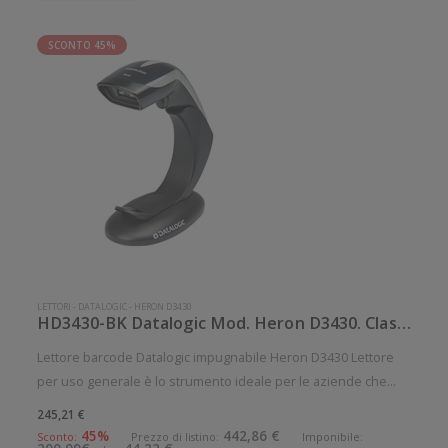
SCONTO 45%
LETTORI
-
DATALOGIC
-
HERON D3430
HD3430-BK Datalogic Mod. Heron D3430. Classificazione: Impugnabile.
Lettore barcode Datalogic impugnabile Heron D3430 Lettore
per uso generale è lo strumento ideale per le aziende che
desiderano migliorare le applicazioni quotidiane di lettura dei
245,21 €
codici a barre. Lettura QrCode abilitata. Angolo di scansione
45%
442,86 €
Sconto:
Prezzo di listino:
Imponibile: