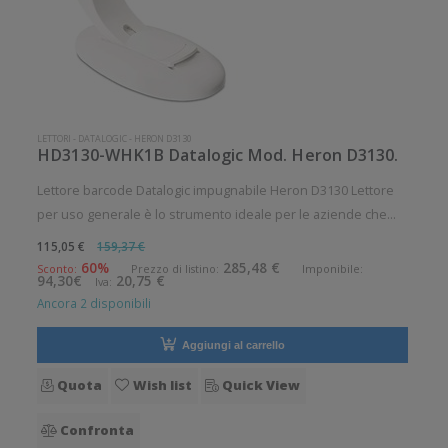
LETTORI
-
DATALOGIC
-
HERON D3130
HD3130-WHK1B Datalogic Mod. Heron D3130.
Lettore barcode Datalogic impugnabile Heron D3130 Lettore
per uso generale è lo strumento ideale per le aziende che
desiderano migliorare le applicazioni quotidiane di lettura dei
115,05 €
159,37 €
codici a barre. Angolo di scansione verticale: 28° Angolo di
60%
285,48 €
Sconto:
Prezzo di listino:
Imponibile:
94,30€
20,75 €
Iva:
scan
Ancora 2 disponibili
Aggiungi al carrello
Quota
Wish list
Quick View
Confronta