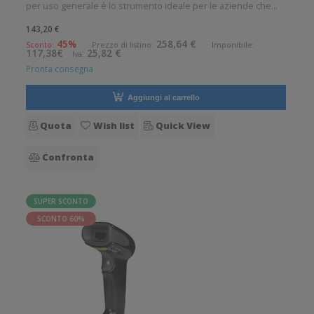
per uso generale è lo strumento ideale per le aziende che
desiderano migliorare le applicazioni quotidiane di lettura dei
143,20 €
codici a barre. Angolo di scansione verticale: 28° Angolo di
45%
258,64 €
Sconto:
Prezzo di listino:
Imponibile:
117,38€
25,82 €
Iva:
scan
Pronta consegna
Aggiungi al carrello
Quota
Wish list
Quick View
Confronta
SUPER SCONTO
SCONTO 60%