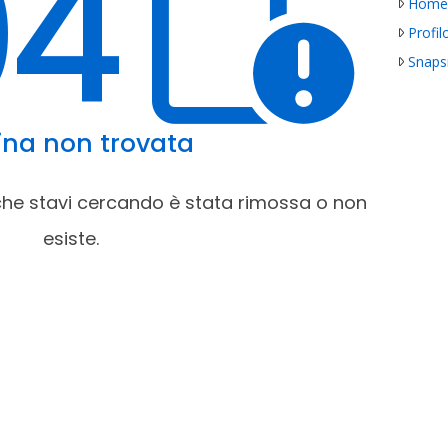
04
Hom
Profil
Snapsrl
ina non trovata
che stavi cercando è stata rimossa o non
esiste.