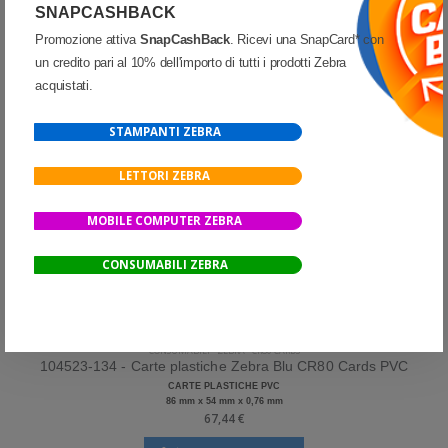
SNAPCASHBACK
Promozione attiva
SnapCashBack
. Ricevi una SnapCard* con
un credito pari al 10% dell'importo di tutti i prodotti Zebra
acquistati.
STAMPANTI ZEBRA
LETTORI ZEBRA
MOBILE COMPUTER ZEBRA
CONSUMABILI ZEBRA
CONSUMABILI
-
ZEBRA
-
CR80 CARDS
104523-134 - Carte plastiche Zebra Blu CR80 Cards PVC
CARTE PLASTICHE PVC
86 mm x 54 mm x 0,76 mm
67,44 €