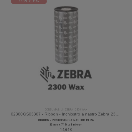
SCONTO 41%
CONSUMABILI
-
ZEBRA
-
2300 WAX
02300GS03307 - Ribbon - Inchiostro a nastro Zebra 2300 Wax Cera
RIBBON - INCHIOSTRO A NASTRO CERA
33 mm x 74 M x 8 micron
14,64 €