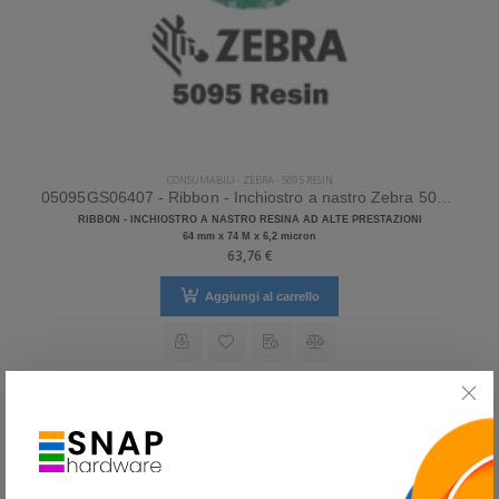
CONSUMABILI
-
ZEBRA
-
5095 RESIN
05095GS06407 - Ribbon - Inchiostro a nastro Zebra 5095 Resin
RIBBON - INCHIOSTRO A NASTRO RESINA AD ALTE PRESTAZIONI
64 mm x 74 M x 6,2 micron
63,76 €
Aggiungi al carrello
Partecipa alla promozione
SnapCashBack
SCONTO QUANTITÀ