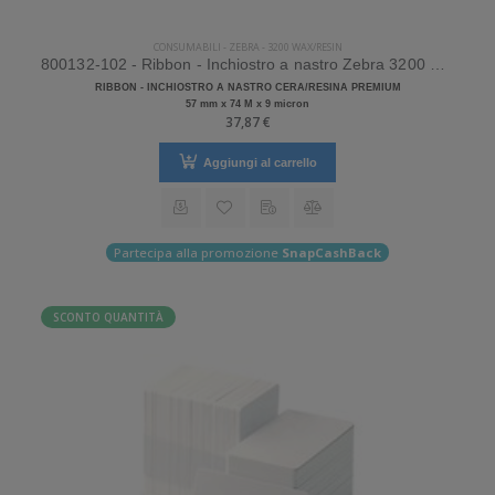
CONSUMABILI
-
ZEBRA
-
3200 WAX/RESIN
800132-102 - Ribbon - Inchiostro a nastro Zebra 3200 Wax/Resin
RIBBON - INCHIOSTRO A NASTRO CERA/RESINA PREMIUM
57 mm x 74 M x 9 micron
37,87 €
Aggiungi al carrello
Partecipa alla promozione
SnapCashBack
SCONTO QUANTITÀ