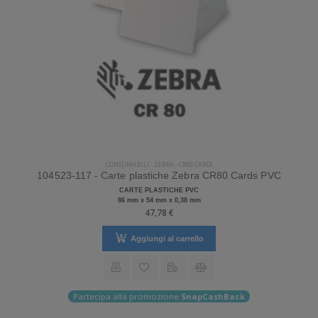
CONSUMABILI
-
ZEBRA
-
CR80 CARDS
104523-117 - Carte plastiche Zebra CR80 Cards PVC
CARTE PLASTICHE PVC
86 mm x 54 mm x 0,38 mm
47,78 €
Aggiungi al carrello
Partecipa alla promozione
SnapCashBack