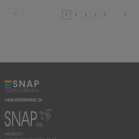
(current)
1
2
3
4
5
...
UNA DIVISIONE DI
INDIRIZZO:
Via Cap. Luca Mazzella, 40-44