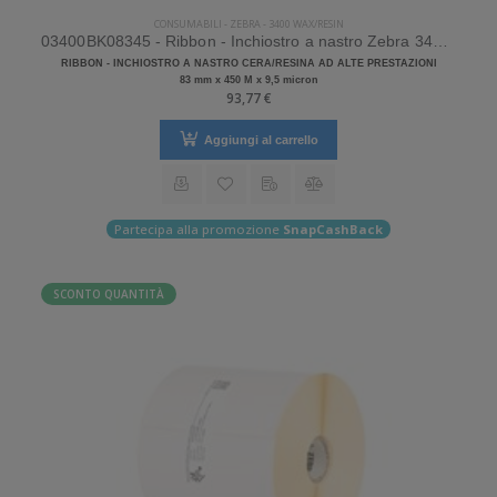
CONSUMABILI
-
ZEBRA
-
3400 WAX/RESIN
03400BK08345 - Ribbon - Inchiostro a nastro Zebra 3400 Wax/Resin
RIBBON - INCHIOSTRO A NASTRO CERA/RESINA AD ALTE PRESTAZIONI
83 mm x 450 M x 9,5 micron
93,77 €
Aggiungi al carrello
Partecipa alla promozione
SnapCashBack
SCONTO QUANTITÀ