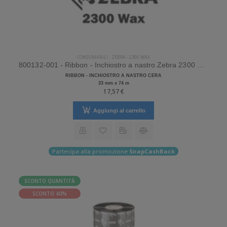
CONSUMABILI
-
ZEBRA
-
2300 WAX
800132-001 - Ribbon - Inchiostro a nastro Zebra 2300 Wax Cera
RIBBON - INCHIOSTRO A NASTRO CERA
33 mm x 74 m
17,57 €
Aggiungi al carrello
Partecipa alla promozione
SnapCashBack
SCONTO QUANTITÀ
SCONTO 40%