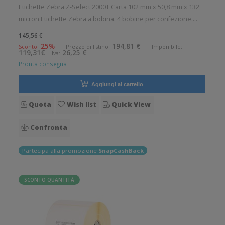
Etichette Zebra Z-Select 2000T Carta 102 mm x 50,8 mm x 132
micron Etichette Zebra a bobina. 4 bobine per confezione.
2740 etichette per bobina. Etichette in carta con adesivo
145,56 €
permanente. Diametro interno: 76 mm. Diametro esterno: 200
25%
194,81 €
Sconto:
Prezzo di listino:
Imponibile:
119,31€
26,25 €
Iva:
mm. Tipo: Sup
Pronta consegna
Aggiungi al carrello
Quota
Wish list
Quick View
Confronta
Partecipa alla promozione
SnapCashBack
SCONTO QUANTITÀ