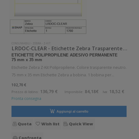
CONSUMABILI
-
ZEBRA
-
Z-KIT
LRDOC-CLEAR - Etichette Zebra Trasparente neutro Z-Kit Polipropilene
ETICHETTE POLIPROPILENE ADESIVO PERMANENTE
75 mm x 35 mm
Etichette Zebra Z-Kit Polipropilene. Colore trasparente neutro.
75 mm x 35 mm Etichette Zebra a bobina. 1 bobina per
confezione. 1760 etichette per bobina. Etichette in
102,70 €
polipropilene con adesivo permanente. Diametro interno: 25
136,79 €
84,18€
18,52 €
Prezzo di listino:
Imponibile:
Iva:
mm. Diametro esterno:
Pronta consegna
Aggiungi al carrello
Quota
Wish list
Quick View
Confronta