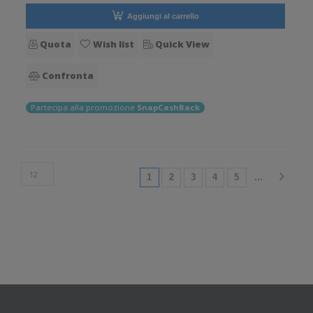
Aggiungi al carrello
Quota
Wish list
Quick View
Confronta
Partecipa alla promozione
SnapCashBack
(current)
1
2
3
4
5
...