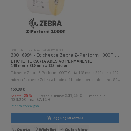
CONSUMABILI
-
ZEBRA
-
Z-PERFORM 1000T
3001699* - Etichette Zebra Z-Perform 1000T Carta
ETICHETTE CARTA ADESIVO PERMANENTE
148 mm x 210 mm x 132 micron
Etichette Zebra Z-Perform 1000T Carta 148 mm x 210 mm x 132
micron Etichette Zebra a bobina. 4 bobine per confezione. 800
etichette per bobina. Etichette in carta con adesivo
150,38 €
permanente. Diametro interno: 76 mm. Diametro esterno: 200
25%
201,25 €
Sconto:
Prezzo di listino:
Imponibile:
123,26€
27,12 €
Iva:
mm. Tipo: Supp
Pronta consegna
Aggiungi al carrello
Quota
Wish list
Quick View