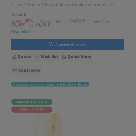
micron Etichette Zebra a bobina. 4 bobine per confezione.
1127 etichette per bobina. Etichette in carta con adesivo
104,25 €
permanente. Diametro interno: 76 mm. Diametro esterno: 200
25%
139,52 €
Sconto:
Prezzo di listino:
Imponibile:
85,45€
18,80 €
Iva:
mm. Tipo: Sup
Disponibile
Aggiungi al carrello
Quota
Wish list
Quick View
Confronta
Partecipa alla promozione
SnapCashBack
ESAURIMENTO SCORTE
SOLO 4 RIMASTI