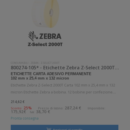
CONSUMABILI
-
ZEBRA
-
Z-SELECT 2000T
800274-105* - Etichette Zebra Z-Select 2000T Carta
ETICHETTE CARTA ADESIVO PERMANENTE
102 mm x 25,4 mm x 132 micron
Etichette Zebra Z-Select 2000T Carta 102 mm x 25,4 mm x 132
micron Etichette Zebra a bobina. 12 bobine per confezione.
2580 etichette per bobina. Etichette in carta con adesivo
214,62 €
permanente. Diametro interno: 25 mm. Diametro esterno: 127
25%
287,24 €
Sconto:
Prezzo di listino:
Imponibile:
175,92€
38,70 €
Iva:
mm. Tipo: Su
Pronta consegna