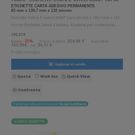
ETICHETTE CARTA ADESIVO PERMANENTE
83 mm x 139,7 mm x 132 micron
Etichette Zebra Z-Select 2000T Carta 83 mm x 139,7 mm x 132
micron Etichette Zebra a bobina. 6 bobine per confezione.
1040 etichette per bobina. Etichette in carta con adesivo
190,27 €
permanente. Diametro interno: 76 mm. Diametro esterno: 200
25%
254,66 €
Sconto:
Prezzo di listino:
Imponibile:
155,96€
34,31 €
Iva:
mm. Tipo: Sup
Pronta consegna
Aggiungi al carrello
Quota
Wish list
Quick View
Confronta
Partecipa alla promozione
SnapCashBack
SCONTO QUANTITÀ