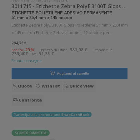
CONSUMABILI
-
ZEBRA
-
POLYE 3100T GLOSS
3011715 - Etichette Zebra PolyE 3100T Gloss Polietilene
ETICHETTE POLIETILENE ADESIVO PERMANENTE
51 mm x 25,4 mm x 145 micron
Etichette Zebra PolyE 3100T Gloss Polietilene 51 mm x 25,4 mm
x 145 micron Etichette Zebra a bobina. 12 bobine per
confezione. 2395 etichette per bobina. Etichette in polietilene
284,75 €
con adesivo permanente. Diametro interno: 25 mm. Diametro
25%
381,08 €
Sconto:
Prezzo di listino:
Imponibile:
233,40€
51,35 €
Iva:
esterno: 127
Pronta consegna
Aggiungi al carrello
Quota
Wish list
Quick View
Confronta
Partecipa alla promozione
SnapCashBack
SCONTO QUANTITÀ