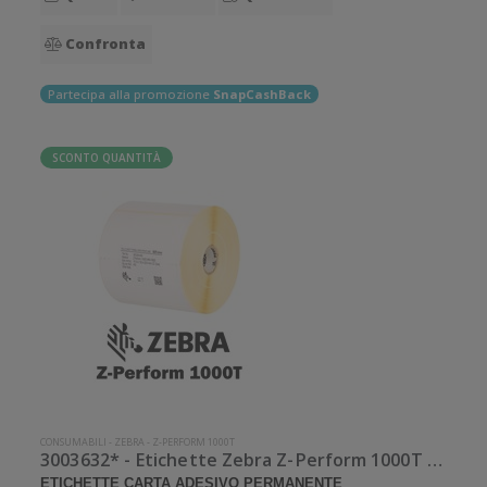
Confronta
Partecipa alla promozione
SnapCashBack
SCONTO QUANTITÀ
CONSUMABILI
-
ZEBRA
-
Z-PERFORM 1000T
3003632* - Etichette Zebra Z-Perform 1000T Carta
ETICHETTE CARTA ADESIVO PERMANENTE