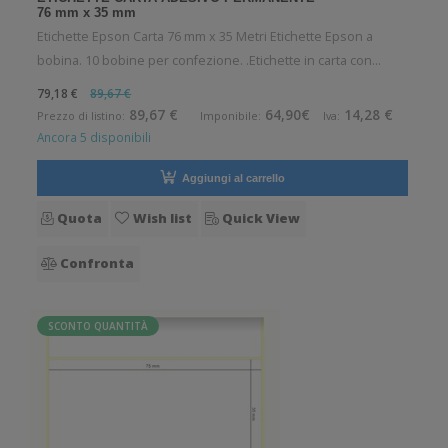
76 mm x 35 mm
Etichette Epson Carta 76 mm x 35 Metri Etichette Epson a
bobina. 10 bobine per confezione. .Etichette in carta con
adesivo permanente. Diametro interno: 40 mm. Diametro
79,18 €
89,67 €
esterno: 101 mm. Tipo: Supporto di stampa Confezionamento:
89,67 €
64,90€
14,28 €
Prezzo di listino:
Imponibile:
Iva:
Bobina Pezzi per
Ancora 5 disponibili
Aggiungi al carrello
Quota
Wish list
Quick View
Confronta
SCONTO QUANTITÀ