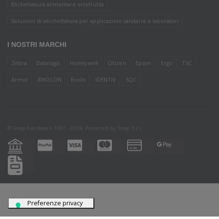
Etichettatura alimentare ortofrutta
Soluzioni di etichettatura per applicazioni sanitarie e laboratori
I NOSTRI MARCHI
Zebra
Datalogic
Honeywell
Citizen
Epson
Ergo
TSC
Armor
BIXOLON
Evolis
IDENTIV
SQC
© Snap hardware 1997 - 2026. Powered by
Snap S.r.l.