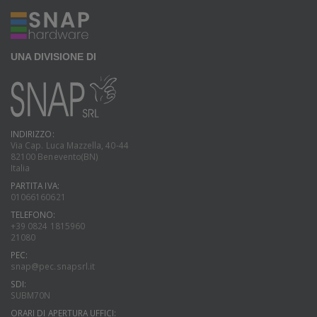
UNA DIVISIONE DI
INDIRIZZO:
Via Cap. Luca Mazzella, 40-44
82100 Benevento(BN)
Italia
PARTITA IVA:
01066160621
TELEFONO:
+39 0824 1815960
21080
PEC:
snap@pec.snapsrl.it
SDI:
SUBM70N
ORARI DI APERTURA UFFICI: