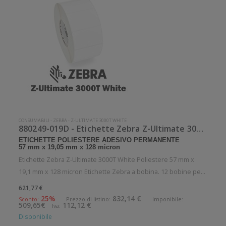
CONSUMABILI
-
ZEBRA
-
Z-ULTIMATE 3000T WHITE
880249-019D - Etichette Zebra Z-Ultimate 3000T White Poliestere
ETICHETTE POLIESTERE ADESIVO PERMANENTE
57 mm x 19,05 mm x 128 micron
Etichette Zebra Z-Ultimate 3000T White Poliestere 57 mm x
19,1 mm x 128 micron Etichette Zebra a bobina. 12 bobine per
confezione. 3300 etichette per bobina. Etichette in poliestere
621,77 €
con adesivo permanente. Diametro interno: 25 mm. Diametro
25%
832,14 €
Sconto:
Prezzo di listino:
Imponibile:
509,65€
112,12 €
Iva:
esterno:
Disponibile