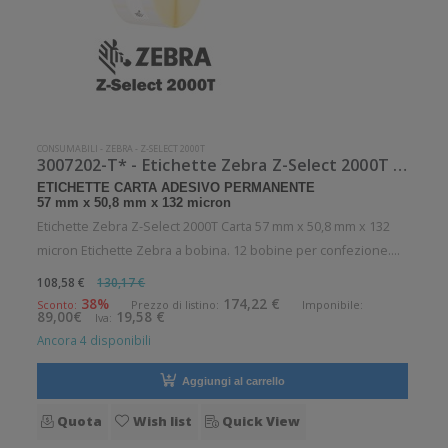
CONSUMABILI
-
ZEBRA
-
Z-SELECT 2000T
3007202-T* - Etichette Zebra Z-Select 2000T Carta
ETICHETTE CARTA ADESIVO PERMANENTE
57 mm x 50,8 mm x 132 micron
Etichette Zebra Z-Select 2000T Carta 57 mm x 50,8 mm x 132
micron Etichette Zebra a bobina. 12 bobine per confezione.
1370 etichette per bobina. Etichette in carta con adesivo
108,58 €
130,17 €
permanente. Diametro interno: 25 mm. Diametro esterno: 127
38%
174,22 €
Sconto:
Prezzo di listino:
Imponibile:
89,00€
19,58 €
Iva:
mm. Tipo: Sup
Ancora 4 disponibili
Aggiungi al carrello
Quota
Wish list
Quick View