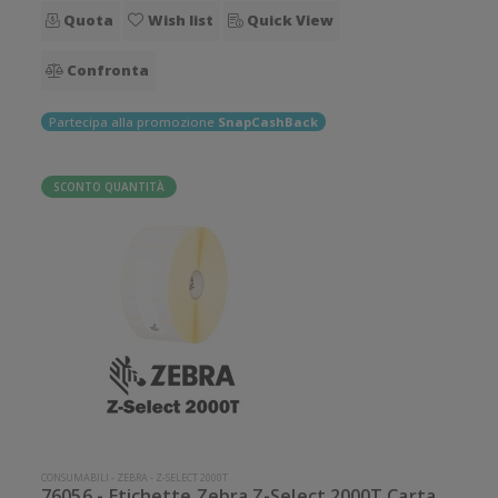
Quota
Wish list
Quick View
Confronta
Partecipa alla promozione
SnapCashBack
SCONTO QUANTITÀ
CONSUMABILI
-
ZEBRA
-
Z-SELECT 2000T
76056 - Etichette Zebra Z-Select 2000T Carta