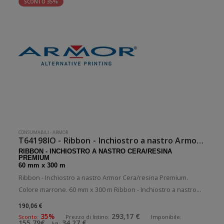
SCONTO 35%
CONSUMABILI
-
ARMOR
T64198IO - Ribbon - Inchiostro a nastro Armor Marrone
RIBBON - INCHIOSTRO A NASTRO CERA/RESINA
PREMIUM
60 mm x 300 m
Ribbon - Inchiostro a nastro Armor Cera/resina Premium.
Colore marrone. 60 mm x 300 m Ribbon - Inchiostro a nastro
Armor a bobina. 10 bobine per confezione. .Ribbon -
190,06 €
Inchiostro a nastro in cera/resina premium. Diametro interno:
35%
293,17 €
Sconto:
Prezzo di listino:
Imponibile:
155,79€
34,27 €
Iva: