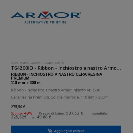
CONSUMABILI
-
ARMOR
-
INKANTO APR530
T64200IO - Ribbon - Inchiostro a nastro Armor Marrone Inkanto APR530
RIBBON - INCHIOSTRO A NASTRO CERA/RESINA
PREMIUM
110 mm x 300 m
Ribbon - Inchiostro a nastro Armor Inkanto APR530
Cera/resina Premium. Colore marrone. 110 mm x 300 m
Ribbon - Inchiostro a nastro Armor a bobina. 10 bobine per
275,50 €
confezione. .Ribbon - Inchiostro a nastro in cera/resina
49%
537,53 €
Sconto:
Prezzo di listino:
Imponibile:
225,82€
49,68 €
Iva:
premium. Diametro interno: 25 m
Aggiungi al carrello