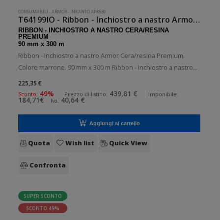
CONSUMABILI
-
ARMOR
-
INKANTO APR530
T64199IO - Ribbon - Inchiostro a nastro Armor Marrone
RIBBON - INCHIOSTRO A NASTRO CERA/RESINA
PREMIUM
90 mm x 300 m
Ribbon - Inchiostro a nastro Armor Cera/resina Premium.
Colore marrone. 90 mm x 300 m Ribbon - Inchiostro a nastro
Armor a bobina. 10 bobine per confezione. .Ribbon -
225,35 €
Inchiostro a nastro in cera/resina premium. Diametro interno:
49%
439,81 €
Sconto:
Prezzo di listino:
Imponibile:
184,71€
40,64 €
Iva:
25 mm. Tipo: Inch
Aggiungi al carrello
Quota
Wish list
Quick View
Confronta
SUPER SCONTO
SCONTO 49%