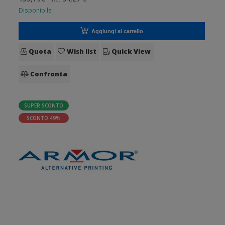
25 mm. Tipo: Inch
Disponibile
Aggiungi al carrello
Quota
Wish list
Quick View
Confronta
SUPER SCONTO
SCONTO 49%