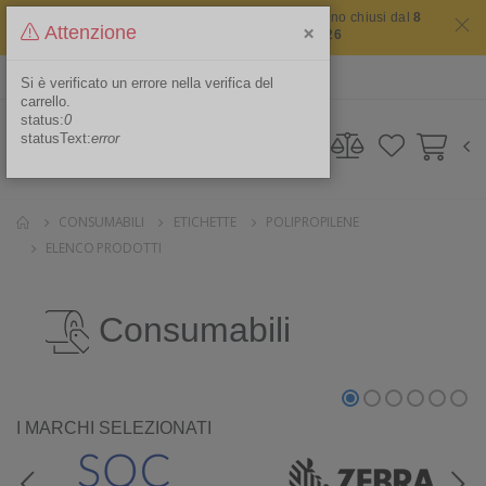
Il sito non chiude mai ma i nostri uffici saranno chiusi dal
8
×
Attenzione
agosto 2026 al 16 agosto 2026
ITA
Area Riservata
Si è verificato un errore nella verifica del
carrello.
status:
0
statusText:
error
CONSUMABILI
ETICHETTE
POLIPROPILENE
ELENCO PRODOTTI
Consumabili
I MARCHI SELEZIONATI