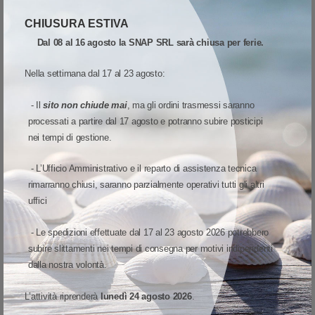
Aggiungi al carrello
CHIUSURA ESTIVA
Quota
Wish list
Quick View
Dal 08 al 16 agosto la SNAP SRL sarà chiusa per ferie.
Confronta
Nella settimana dal 17 al 23 agosto:
- Il
sito non chiude mai
, ma gli ordini trasmessi saranno
ESAURIMENTO SCORTE
processati a partire dal 17 agosto e potranno subire posticipi
SOLO 7 RIMASTI
nei tempi di gestione.
- L’Ufficio Amministrativo e il reparto di assistenza tecnica
rimarranno chiusi, saranno parzialmente operativi tutti gli altri
uffici
- Le spedizioni effettuate dal 17 al 23 agosto 2026 potrebbero
subire slittamenti nei tempi di consegna per motivi indipendenti
dalla nostra volontà.
L’attività riprenderà
lunedì 24 agosto 2026
.
CONSUMABILI
-
SQC
-
S-DESK-STC