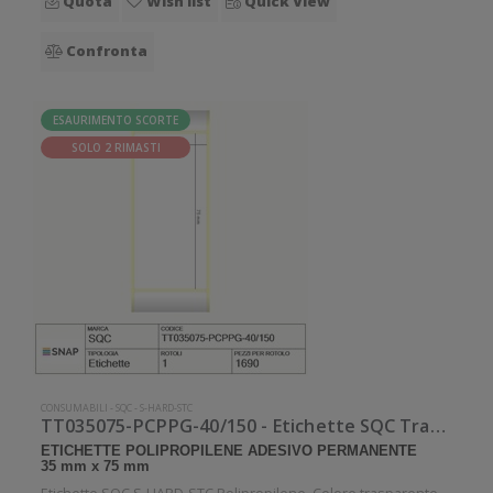
Quota
Wish list
Quick View
Confronta
ESAURIMENTO SCORTE
SOLO 2 RIMASTI
CONSUMABILI
-
SQC
-
S-HARD-STC
TT035075-PCPPG-40/150 - Etichette SQC Trasparente neutro S-HARD-STC
ETICHETTE POLIPROPILENE ADESIVO PERMANENTE
35 mm x 75 mm