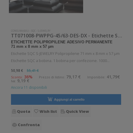
CONSUMABILI
-
SQC
-
S-JEWELRY
TT071008-PWPPG-45/63-DES-DX - Etichette SQC S-JEWELRY Polipropilene
ETICHETTE POLIPROPILENE ADESIVO PERMANENTE
71 mm x 8 mm x 57 µm
Etichette SQC S-JEWELRY Polipropilene 71 mm x 8 mm x 57 µm
Etichette SQC a bobina. 1 bobina per confezione. 1000
etichette per bobina. Etichette in polipropilene con adesivo
50,98 €
55,41 €
permanente. Diametro interno: 45 mm. Diametro esterno: 63
36%
79,17 €
41,79€
Sconto:
Prezzo di listino:
Imponibile:
9,19 €
Iva:
mm. Tipo: Suppor
Ancora 11 disponibili
Aggiungi al carrello
Quota
Wish list
Quick View
Confronta