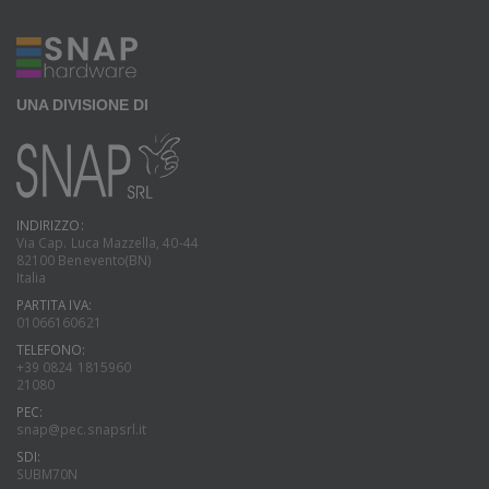
UNA DIVISIONE DI
INDIRIZZO:
Via Cap. Luca Mazzella, 40-44
82100 Benevento(BN)
Italia
PARTITA IVA:
01066160621
TELEFONO:
+39 0824 1815960
21080
PEC:
snap@pec.snapsrl.it
SDI:
SUBM70N