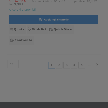
36%
85,29 €
45,02€
Sconto:
Prezzo di listino:
Imponibile:
9,90 €
Iva:
mm. Diametro esterno
Ancora 4 disponibili
Aggiungi al carrello
Quota
Wish list
Quick View
Confronta
(current)
1
2
3
4
5
...