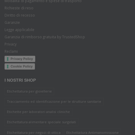
Modalità di pagamento e spese di trasporto
Richieste di reso
Diritto di recesso
Garanzie
Legge applicabile
Garanzia di rimborso gratuita by TrustedShop
Privacy
Reclami
Privacy Policy
Cookie Policy
I NOSTRI SHOP
Etichettatura per gioiellerie
Tracciamento ed identificazione per le strutture sanitarie
Etichette per laboratori analisi cliniche
Etichettatura alimentare speciale surgelati
Etichettatura per negozi di ottica
Etichettatura Antimanomissione