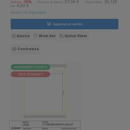
permanente. Diametro interno: 25 mm. Diametro esterno: 127
36%
57,06 €
30,12€
Sconto:
Prezzo di listino:
Imponibile:
6,63 €
Iva:
mm. Tipo: Supporto di
Ancora 50 disponibili
Aggiungi al carrello
Quota
Wish list
Quick View
Confronta
ESAURIMENTO SCORTE
SOLO 23 RIMASTI