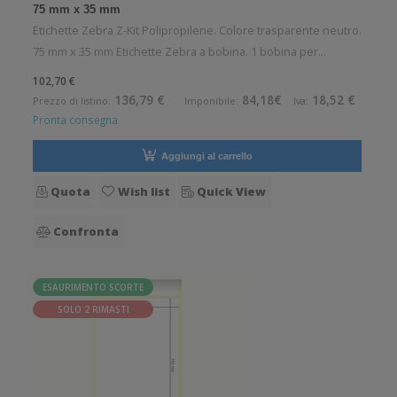
75 mm x 35 mm
Etichette Zebra Z-Kit Polipropilene. Colore trasparente neutro.
75 mm x 35 mm Etichette Zebra a bobina. 1 bobina per
confezione. 1760 etichette per bobina. Etichette in
102,70 €
polipropilene con adesivo permanente. Diametro interno: 25
136,79 €
84,18€
18,52 €
Prezzo di listino:
Imponibile:
Iva:
mm. Diametro esterno:
Pronta consegna
Aggiungi al carrello
Quota
Wish list
Quick View
Confronta
ESAURIMENTO SCORTE
SOLO 2 RIMASTI