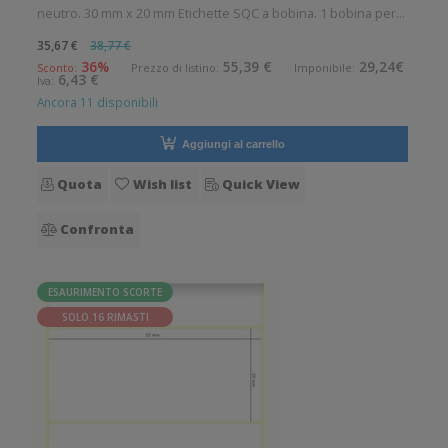
neutro. 30 mm x 20 mm Etichette SQC a bobina. 1 bobina per
confezione. 4360 etichette per bobina. Etichette in
35,67 €
38,77 €
polipropilene con adesivo permanente. Diametro interno: 25
36%
55,39 €
29,24€
Sconto:
Prezzo di listino:
Imponibile:
6,43 €
Iva:
mm. Diametro esterno
Ancora 11 disponibili
Aggiungi al carrello
Quota
Wish list
Quick View
Confronta
ESAURIMENTO SCORTE
SOLO 16 RIMASTI