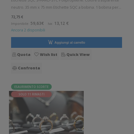
Etichette SQC S-HARD-STC Polipropilene. Colore trasparente
neutro. 35 mm x 75 mm Etichette SQC a bobina. 1 bobina per
confezione. 1690 etichette per bobina. Etichette in
72,75 €
polipropilene con adesivo permanente. Diametro interno: 40
59,63€
13,12 €
Imponibile:
Iva:
mm. Diametro esterno
Ancora 2 disponibili
Aggiungi al carrello
Quota
Wish list
Quick View
Confronta
ESAURIMENTO SCORTE
SOLO 11 RIMASTI