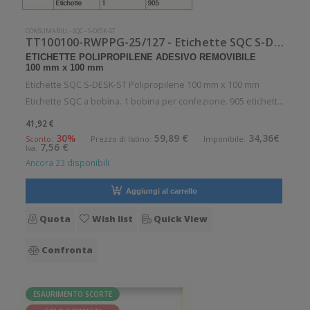
CONSUMABILI
-
SQC
-
S-DESK-ST
TT100100-RWPPG-25/127 - Etichette SQC S-DESK-ST Polipropilene
ETICHETTE POLIPROPILENE ADESIVO REMOVIBILE
100 mm x 100 mm
Etichette SQC S-DESK-ST Polipropilene 100 mm x 100 mm
Etichette SQC a bobina. 1 bobina per confezione. 905 etichette
per bobina. Etichette in polipropilene con adesivo removibile.
41,92 €
Diametro interno: 25 mm. Diametro esterno: 127 mm. Tipo:
30%
59,89 €
34,36€
Sconto:
Prezzo di listino:
Imponibile:
7,56 €
Iva:
Supporto di
Ancora 23 disponibili
Aggiungi al carrello
Quota
Wish list
Quick View
Confronta
ESAURIMENTO SCORTE