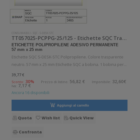
CONSUMABILI
-
SQC
-
S-DESK-STC
TT057025-PCPPG-25/125 - Etichette SQC Trasparente neutro S-DESK-STC
ETICHETTE POLIPROPILENE ADESIVO PERMANENTE
57 mm x 25 mm
Etichette SQC S-DESK-STC Polipropilene. Colore trasparente
neutro. 57 mm x 25 mm Etichette SQC a bobina. 1 bobina per
confezione. 3465 etichette per bobina. Etichette in
39,77 €
polipropilene con adesivo permanente. Diametro interno: 25
30%
56,82 €
32,60€
Sconto:
Prezzo di listino:
Imponibile:
7,17 €
Iva:
mm. Diametro esterno
Ancora 16 disponibili
Aggiungi al carrello
Quota
Wish list
Quick View
Confronta