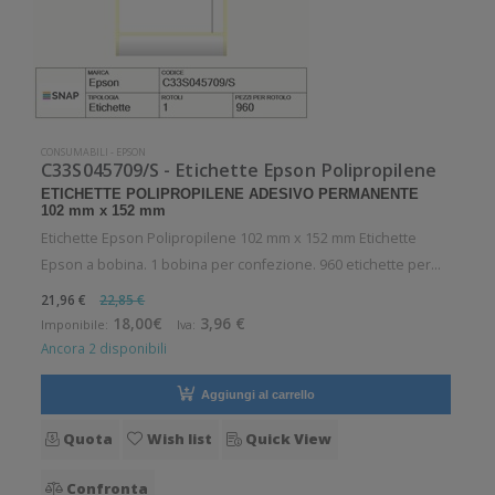
CONSUMABILI
-
EPSON
C33S045709/S - Etichette Epson Polipropilene
ETICHETTE POLIPROPILENE ADESIVO PERMANENTE
102 mm x 152 mm
Etichette Epson Polipropilene 102 mm x 152 mm Etichette
Epson a bobina. 1 bobina per confezione. 960 etichette per
bobina. Etichette in polipropilene con adesivo permanente.
21,96 €
22,85 €
Diametro interno: 25 mm. Diametro esterno: 127 mm. Tipo:
18,00€
3,96 €
Imponibile:
Iva:
Supporto di sta
Ancora 2 disponibili
Aggiungi al carrello
Quota
Wish list
Quick View
Confronta