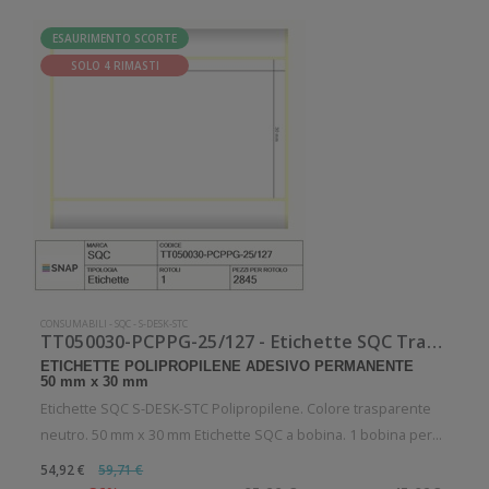
ESAURIMENTO SCORTE
SOLO 4 RIMASTI
CONSUMABILI
-
SQC
-
S-DESK-STC
TT050030-PCPPG-25/127 - Etichette SQC Trasparente neutro S-DESK-STC
ETICHETTE POLIPROPILENE ADESIVO PERMANENTE
50 mm x 30 mm
Etichette SQC S-DESK-STC Polipropilene. Colore trasparente
neutro. 50 mm x 30 mm Etichette SQC a bobina. 1 bobina per
confezione. 2845 etichette per bobina. Etichette in
54,92 €
59,71 €
polipropilene con adesivo permanente. Diametro interno: 25