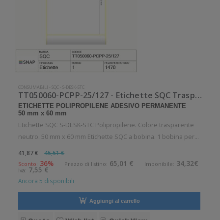
CONSUMABILI
-
SQC
-
S-DESK-STC
TT050060-PCPP-25/127 - Etichette SQC Trasparente neutro S-DESK-STC
ETICHETTE POLIPROPILENE ADESIVO PERMANENTE
50 mm x 60 mm
Etichette SQC S-DESK-STC Polipropilene. Colore trasparente
neutro. 50 mm x 60 mm Etichette SQC a bobina. 1 bobina per
confezione. 1470 etichette per bobina. Etichette in
41,87 €
45,51 €
polipropilene con adesivo permanente. Diametro interno: 25
36%
65,01 €
34,32€
Sconto:
Prezzo di listino:
Imponibile:
7,55 €
Iva:
mm. Diametro esterno
Ancora 5 disponibili
Aggiungi al carrello