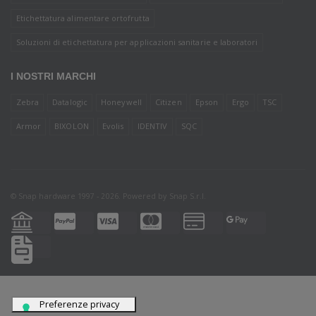
Etichettatura alimentare ortofrutta
Soluzioni di etichettatura per applicazioni sanitarie e laboratori
I NOSTRI MARCHI
Zebra
Datalogic
Honeywell
Citizen
Epson
Ergo
TSC
Armor
BIXOLON
Evolis
IDENTIV
SQC
© Snap hardware 1997 - 2026. Powered by
Snap S.r.l.