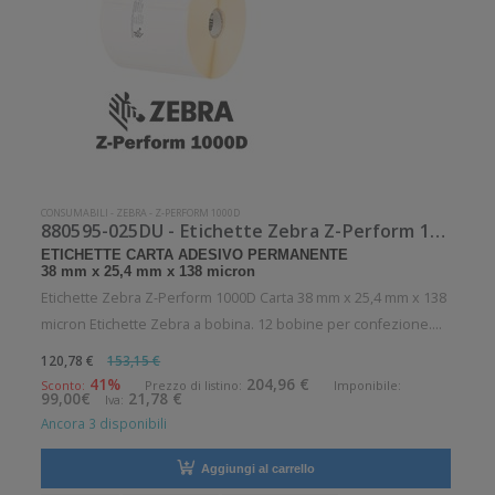
CONSUMABILI
-
ZEBRA
-
Z-PERFORM 1000D
880595-025DU - Etichette Zebra Z-Perform 1000D Carta
ETICHETTE CARTA ADESIVO PERMANENTE
38 mm x 25,4 mm x 138 micron
Etichette Zebra Z-Perform 1000D Carta 38 mm x 25,4 mm x 138
micron Etichette Zebra a bobina. 12 bobine per confezione.
2580 etichette per bobina. Etichette in carta con adesivo
120,78 €
153,15 €
permanente. Diametro interno: 25 mm. Diametro esterno: 127
41%
204,96 €
Sconto:
Prezzo di listino:
Imponibile:
99,00€
21,78 €
Iva:
mm. Tipo: Su
Ancora 3 disponibili
Aggiungi al carrello