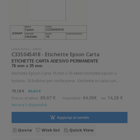
CONSUMABILI
-
EPSON
C33S045418 - Etichette Epson Carta
ETICHETTE CARTA ADESIVO PERMANENTE
76 mm x 35 mm
Etichette Epson Carta 76 mm x 35 Metri Etichette Epson a
bobina. 10 bobine per confezione. .Etichette in carta con
adesivo permanente. Diametro interno: 40 mm. Diametro
79,18 €
89,67 €
esterno: 101 mm. Tipo: Supporto di stampa Confezionamento:
89,67 €
64,90€
14,28 €
Prezzo di listino:
Imponibile:
Iva:
Bobina Pezzi per
Ancora 5 disponibili
Aggiungi al carrello
Quota
Wish list
Quick View