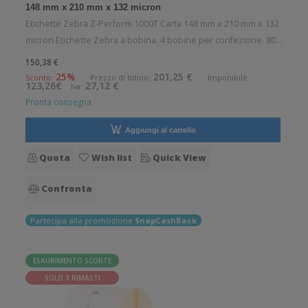
148 mm x 210 mm x 132 micron
Etichette Zebra Z-Perform 1000T Carta 148 mm x 210 mm x 132
micron Etichette Zebra a bobina. 4 bobine per confezione. 800
etichette per bobina. Etichette in carta con adesivo
150,38 €
permanente. Diametro interno: 76 mm. Diametro esterno: 200
25%
201,25 €
Sconto:
Prezzo di listino:
Imponibile:
123,26€
27,12 €
Iva:
mm. Tipo: Supp
Pronta consegna
Aggiungi al carrello
Quota
Wish list
Quick View
Confronta
Partecipa alla promozione
SnapCashBack
ESAURIMENTO SCORTE
SOLO 3 RIMASTI