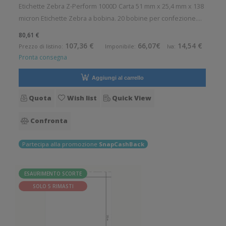
Etichette Zebra Z-Perform 1000D Carta 51 mm x 25,4 mm x 138
micron Etichette Zebra a bobina. 20 bobine per confezione.
430 etichette per bobina. Etichette in carta con adesivo
80,61 €
permanente. Diametro interno: 19 mm. Diametro esterno: 56
107,36 €
66,07€
14,54 €
Prezzo di listino:
Imponibile:
Iva:
mm. Tipo: Supp
Pronta consegna
Aggiungi al carrello
Quota
Wish list
Quick View
Confronta
Partecipa alla promozione
SnapCashBack
ESAURIMENTO SCORTE
SOLO 5 RIMASTI