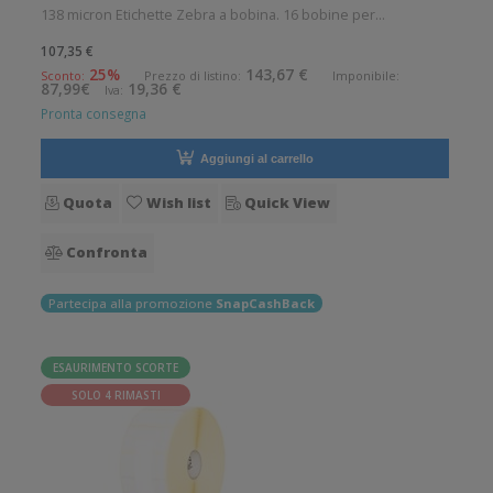
138 micron Etichette Zebra a bobina. 16 bobine per
confezione. 85 etichette per bobina. Etichette in carta con
107,35 €
adesivo permanente. Diametro interno: 19 mm. Diametro
25%
143,67 €
Sconto:
Prezzo di listino:
Imponibile:
87,99€
19,36 €
Iva:
esterno: 57 mm. Tipo: Sup
Pronta consegna
Aggiungi al carrello
Quota
Wish list
Quick View
Confronta
Partecipa alla promozione
SnapCashBack
ESAURIMENTO SCORTE
SOLO 4 RIMASTI