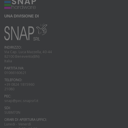
UNA DIVISIONE DI
INDIRIZZO:
Via Cap. Luca Mazzella, 40-44
82100 Benevento(BN)
Italia
PARTITA IVA:
01066160621
TELEFONO:
+39 0824 1815960
21080
PEC:
snap@pec.snapsrl.it
SDI:
SUBM70N
ORARI DI APERTURA UFFICI:
Lunedi - Venerdì