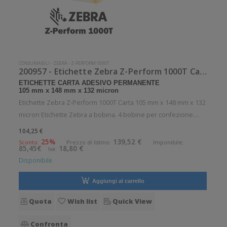
CONSUMABILI
-
ZEBRA
-
Z-PERFORM 1000T
200957 - Etichette Zebra Z-Perform 1000T Carta
ETICHETTE CARTA ADESIVO PERMANENTE
105 mm x 148 mm x 132 micron
Etichette Zebra Z-Perform 1000T Carta 105 mm x 148 mm x 132
micron Etichette Zebra a bobina. 4 bobine per confezione.
1127 etichette per bobina. Etichette in carta con adesivo
104,25 €
permanente. Diametro interno: 76 mm. Diametro esterno: 200
25%
139,52 €
Sconto:
Prezzo di listino:
Imponibile:
85,45€
18,80 €
Iva:
mm. Tipo: Sup
Disponibile
Aggiungi al carrello
Quota
Wish list
Quick View
Confronta