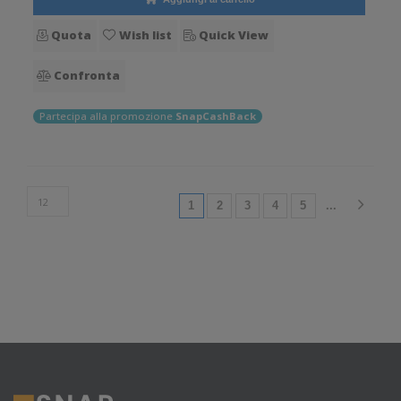
Quota
Wish list
Quick View
Confronta
Partecipa alla promozione
SnapCashBack
(current)
1
2
3
4
5
...