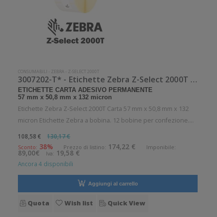
CONSUMABILI
-
ZEBRA
-
Z-SELECT 2000T
3007202-T* - Etichette Zebra Z-Select 2000T Carta
ETICHETTE CARTA ADESIVO PERMANENTE
57 mm x 50,8 mm x 132 micron
Etichette Zebra Z-Select 2000T Carta 57 mm x 50,8 mm x 132
micron Etichette Zebra a bobina. 12 bobine per confezione.
1370 etichette per bobina. Etichette in carta con adesivo
108,58 €
130,17 €
permanente. Diametro interno: 25 mm. Diametro esterno: 127
38%
174,22 €
Sconto:
Prezzo di listino:
Imponibile:
89,00€
19,58 €
Iva:
mm. Tipo: Sup
Ancora 4 disponibili
Aggiungi al carrello
Quota
Wish list
Quick View