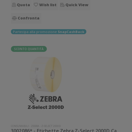
Quota
Wish list
Quick View
Confronta
Partecipa alla promozione
SnapCashBack
SCONTO QUANTITÀ
CONSUMABILI
-
ZEBRA
-
Z-SELECT 2000D
3002086* - Etichette Zebra Z-Select 2000D Carta