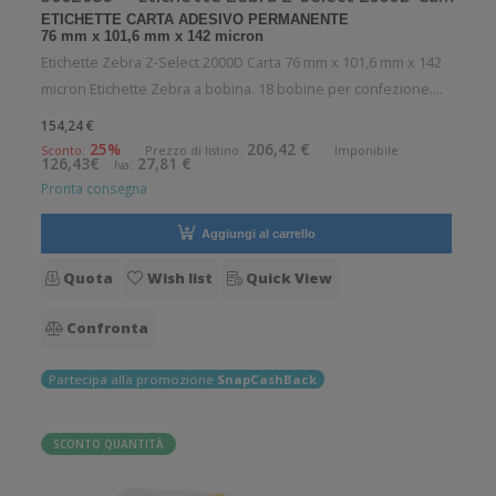
ETICHETTE CARTA ADESIVO PERMANENTE
76 mm x 101,6 mm x 142 micron
Etichette Zebra Z-Select 2000D Carta 76 mm x 101,6 mm x 142
micron Etichette Zebra a bobina. 18 bobine per confezione.
130 etichette per bobina. Etichette in carta con adesivo
154,24 €
permanente. Diametro interno: 35 mm. Diametro esterno: 63
25%
206,42 €
Sconto:
Prezzo di listino:
Imponibile:
126,43€
27,81 €
Iva:
mm. Tipo: Supp
Pronta consegna
Aggiungi al carrello
Quota
Wish list
Quick View
Confronta
Partecipa alla promozione
SnapCashBack
SCONTO QUANTITÀ