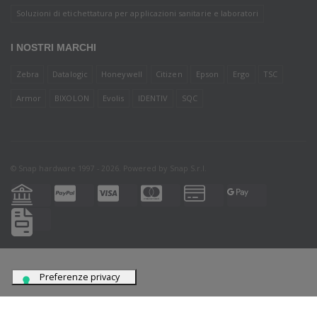
Soluzioni di etichettatura per applicazioni sanitarie e laboratori
I NOSTRI MARCHI
Zebra
Datalogic
Honeywell
Citizen
Epson
Ergo
TSC
Armor
BIXOLON
Evolis
IDENTIV
SQC
© Snap hardware 1997 - 2026. Powered by
Snap S.r.l.