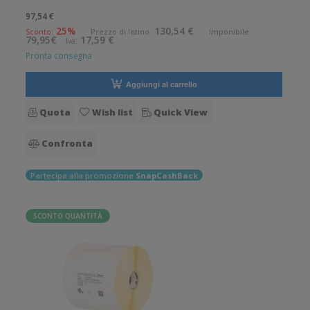
270 etichette per bobina. Etichette in carta con adesivo
97,54 €
permanente. Diametro interno: 19 mm. Diametro esterno: 54
25%
130,54 €
Sconto:
Prezzo di listino:
Imponibile:
79,95€
17,59 €
Iva:
mm. Tipo: Supp
Pronta consegna
Aggiungi al carrello
Quota
Wish list
Quick View
Confronta
Partecipa alla promozione
SnapCashBack
SCONTO QUANTITÀ