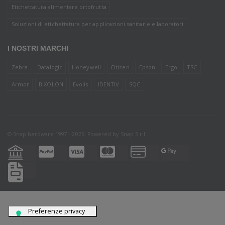
Etichettatura alimentare ortofrutta
Soluzioni di etichettatura per applicazioni sanitarie e laboratori
I NOSTRI MARCHI
Zebra
Datalogic
Honeywell
Citizen
Epson
Ergo
TSC
Armor
BIXOLON
Evolis
IDENTIV
SQC
© Snap hardware 1997 - 2026. Powered by
Snap S.r.l.