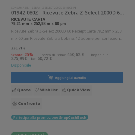
CONSUMABILI
-
ZEBRA
-
Z-SELECT 2000D 60 RECEIPT
01942-080Z - Ricevute Zebra Z-Select 2000D 60 Receipt Carta
RICEVUTE CARTA
79,21 mm x 252,98 m x 60 µm
Ricevute Zebra Z-Select 2000D 60 Receipt Carta 79,2 mm x 253
m x 60 µm Ricevute Zebra a bobina. 12 bobine per confezione.
.Ricevute in carta. Diametro interno: 25 mm. Diametro esterno:
336,71 €
149 mm. Tipo: Supporto di stampa Confezionamento: Bobina
25%
450,62 €
Sconto:
Prezzo di listino:
Imponibile:
275,99€
60,72 €
Iva:
Pe
Disponibile
Aggiungi al carrello
Quota
Wish list
Quick View
Confronta
Partecipa alla promozione
SnapCashBack
SCONTO QUANTITÀ