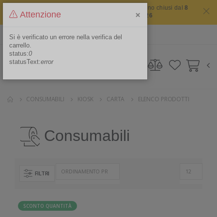
Il sito non chiude mai ma i nostri uffici saranno chiusi dal
8
×
Attenzione
agosto 2026 al 16 agosto 2026
ITA
Area Riservata
Si è verificato un errore nella verifica del
carrello.
status:
0
statusText:
error
CONSUMABILI
KIOSK
CARTA
ELENCO PRODOTTI
Consumabili
FILTRI
SCONTO QUANTITÀ