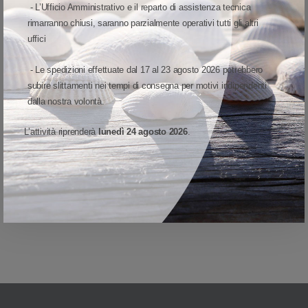
- L’Ufficio Amministrativo e il reparto di assistenza tecnica
Aggiungi al carrello
rimarranno chiusi, saranno parzialmente operativi tutti gli altri
uffici
Quota
Wish list
Quick View
- Le spedizioni effettuate dal 17 al 23 agosto 2026 potrebbero
Confronta
subire slittamenti nei tempi di consegna per motivi indipendenti
dalla nostra volontà.
Partecipa alla promozione
SnapCashBack
L’attività riprenderà
lunedì 24 agosto 2026
.
(curren
1