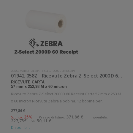
CONSUMABILI
-
ZEBRA
-
Z-SELECT 2000D 60 RECEIPT
01942-058Z - Ricevute Zebra Z-Select 2000D 60 Receipt Carta
RICEVUTE CARTA
57 mm x 252,98 M x 60 micron
Ricevute Zebra Z-Select 2000D 60 Receipt Carta 57 mm x 253 M
x 60 micron Ricevute Zebra a bobina. 12 bobine per
confezione. .Ricevute in carta. Diametro interno: 25 mm.
277,86 €
Diametro esterno: 150 mm. Tipo: Supporto di stampa
25%
371,86 €
Sconto:
Prezzo di listino:
Imponibile:
227,75€
50,11 €
Iva:
Confezionamento: Bobina
Disponibile