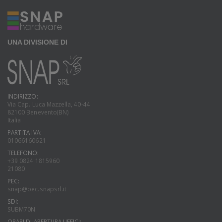
UNA DIVISIONE DI
INDIRIZZO:
Via Cap. Luca Mazzella, 40-44
82100 Benevento(BN)
Italia
PARTITA IVA:
01066160621
TELEFONO:
+39 0824 1815960
21080
PEC:
snap@pec.snapsrl.it
SDI:
SUBM70N
ORARI DI APERTURA UFFICI: