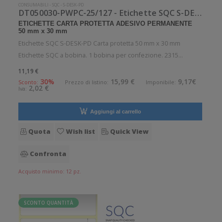
CONSUMABILI
-
SQC
-
S-DESK-PD
DT050030-PWPC-25/127 - Etichette SQC S-DESK-PD Carta protetta
ETICHETTE CARTA PROTETTA ADESIVO PERMANENTE
50 mm x 30 mm
Etichette SQC S-DESK-PD Carta protetta 50 mm x 30 mm
Etichette SQC a bobina. 1 bobina per confezione. 2315
etichette per bobina. Etichette in carta protetta con adesivo
11,19 €
permanente. Diametro interno: 25 mm. Diametro esterno: 127
30%
15,99 €
9,17€
Sconto:
Prezzo di listino:
Imponibile:
2,02 €
Iva:
mm. Tipo: Supporto
Aggiungi al carrello
Quota
Wish list
Quick View
Confronta
Acquisto minimo: 12 pz.
SCONTO QUANTITÀ