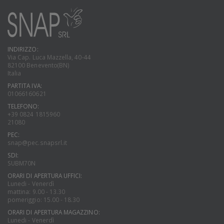
INDIRIZZO:
Via Cap. Luca Mazzella, 40-44
82100 Benevento(BN)
Italia
PARTITA IVA:
01066160621
TELEFONO:
+39 0824 1815960
21080
PEC:
snap@pec.snapsrl.it
SDI:
SUBM70N
ORARI DI APERTURA UFFICI:
Lunedi - Venerdì
mattina: 9.00 - 13.30
pomeriggio: 15.00 - 18.30
ORARI DI APERTURA MAGAZZINO:
Lunedi - Venerdì