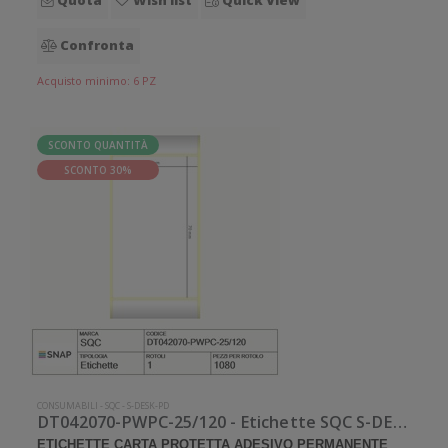
Quota
Wish list
Quick View
Confronta
Acquisto minimo: 6 PZ
SCONTO QUANTITÀ
SCONTO 30%
CONSUMABILI
-
SQC
-
S-DESK-PD
DT042070-PWPC-25/120 - Etichette SQC S-DESK-PD Carta protetta
ETICHETTE CARTA PROTETTA ADESIVO PERMANENTE