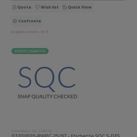
Quota
Wish list
Quick View
Confronta
Acquisto minimo: 10 cf.
SCONTO QUANTITÀ
CONSUMABILI
-
SQC
-
S-DESK-PD
DT030020-RWPC-25/97 - Etichette SQC S-DESK-PD Carta protetta