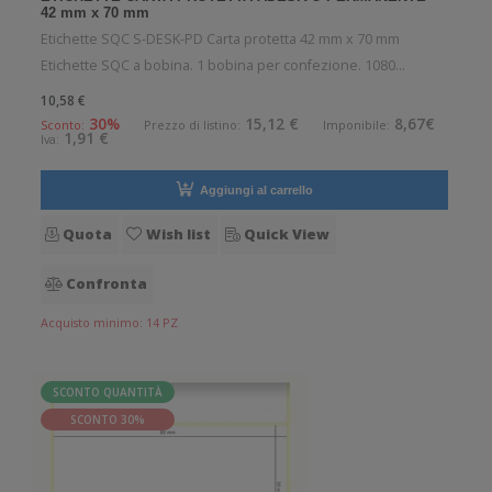
42 mm x 70 mm
Etichette SQC S-DESK-PD Carta protetta 42 mm x 70 mm
Etichette SQC a bobina. 1 bobina per confezione. 1080
etichette per bobina. Etichette in carta protetta con adesivo
10,58 €
permanente. Diametro interno: 25 mm. Diametro esterno: 120
30%
15,12 €
8,67€
Sconto:
Prezzo di listino:
Imponibile:
1,91 €
Iva:
mm. Tipo: Supporto
Aggiungi al carrello
Quota
Wish list
Quick View
Confronta
Acquisto minimo: 14 PZ
SCONTO QUANTITÀ
SCONTO 30%