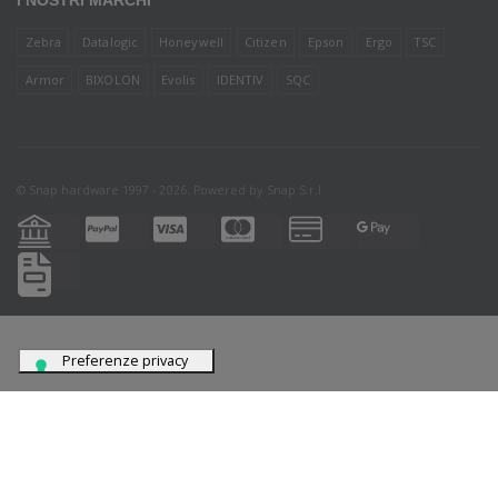
I NOSTRI MARCHI
Zebra
Datalogic
Honeywell
Citizen
Epson
Ergo
TSC
Armor
BIXOLON
Evolis
IDENTIV
SQC
© Snap hardware 1997 - 2026. Powered by
Snap S.r.l.