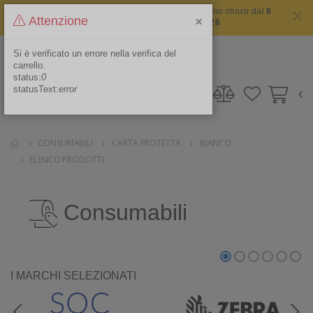
Il sito non chiude mai ma i nostri uffici saranno chiusi dal
8
×
Attenzione
agosto 2026 al 16 agosto 2026
ITA
Area Riservata
Si è verificato un errore nella verifica del
carrello.
status:
0
statusText:
error
CONSUMABILI
CARTA PROTETTA
BIANCO
ELENCO PRODOTTI
Consumabili
I MARCHI SELEZIONATI