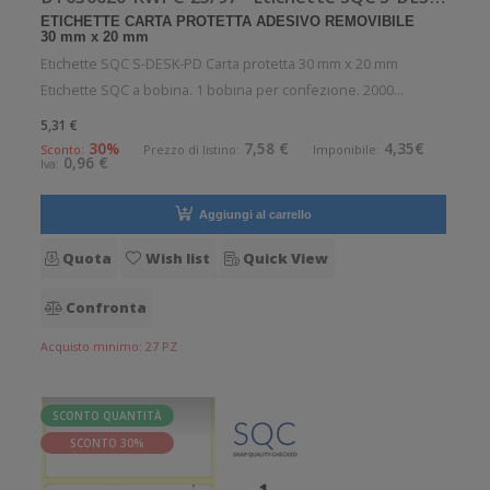
ETICHETTE CARTA PROTETTA ADESIVO REMOVIBILE
30 mm x 20 mm
Etichette SQC S-DESK-PD Carta protetta 30 mm x 20 mm
Etichette SQC a bobina. 1 bobina per confezione. 2000
etichette per bobina. Etichette in carta protetta con adesivo
5,31 €
removibile. Diametro interno: 25 mm. Diametro esterno: 97
30%
7,58 €
4,35€
Sconto:
Prezzo di listino:
Imponibile:
0,96 €
Iva:
mm. Tipo: Supporto
Aggiungi al carrello
Quota
Wish list
Quick View
Confronta
Acquisto minimo: 27 PZ
SCONTO QUANTITÀ
SCONTO 30%