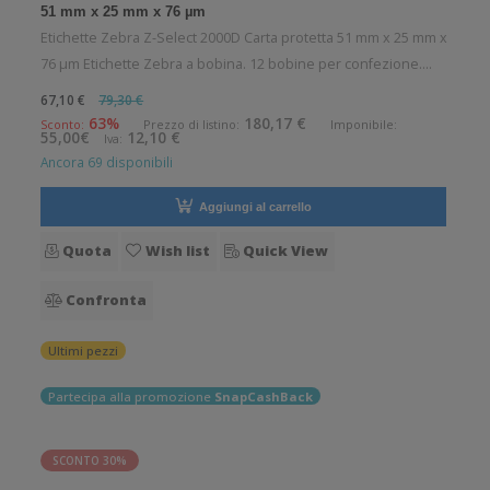
51 mm x 25 mm x 76 µm
Etichette Zebra Z-Select 2000D Carta protetta 51 mm x 25 mm x
76 µm Etichette Zebra a bobina. 12 bobine per confezione.
2580 etichette per bobina. Etichette in carta protetta con
67,10 €
79,30 €
adesivo permanente. Tipo: Supporto di stampa
63%
180,17 €
Sconto:
Prezzo di listino:
Imponibile:
55,00€
12,10 €
Iva:
Confezionamento: Bobin
Ancora 69 disponibili
Aggiungi al carrello
Quota
Wish list
Quick View
Confronta
Ultimi pezzi
Partecipa alla promozione
SnapCashBack
SCONTO 30%