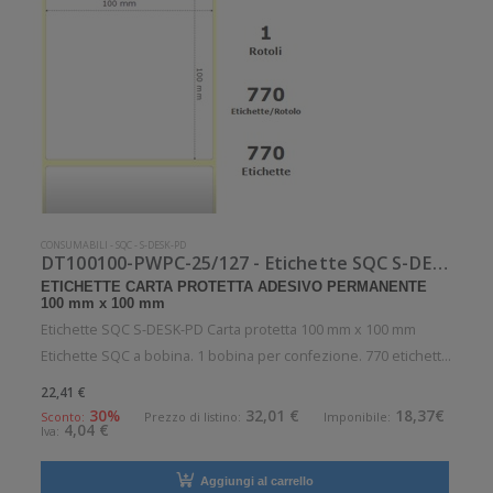
CONSUMABILI
-
SQC
-
S-DESK-PD
DT100100-PWPC-25/127 - Etichette SQC S-DESK-PD Carta protetta
ETICHETTE CARTA PROTETTA ADESIVO PERMANENTE
100 mm x 100 mm
Etichette SQC S-DESK-PD Carta protetta 100 mm x 100 mm
Etichette SQC a bobina. 1 bobina per confezione. 770 etichette
per bobina. Etichette in carta protetta con adesivo
22,41 €
permanente. Diametro interno: 25 mm. Diametro esterno: 127
30%
32,01 €
18,37€
Sconto:
Prezzo di listino:
Imponibile:
4,04 €
Iva:
mm. Tipo: Support
Aggiungi al carrello