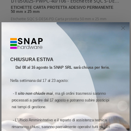
DT050025-PWPC-40/106 - Etichette SQC S-DESK-PD Carta protetta
ETICHETTE CARTA PROTETTA ADESIVO PERMANENTE
50 mm x 25 mm
Etichette SQC S-DESK-PD Carta protetta 50 mm x 25 mm
Etichette SQC a bobina. 1 bobina per confezione. 1700
etichette per bobina. Etichette in carta protetta con adesivo
7,61 €
permanente. Diametro interno: 40 mm. Diametro esterno: 106
30%
10,87 €
6,24€
Sconto:
Prezzo di listino:
Imponibile:
1,37 €
Iva:
mm. Tipo: Supporto
CHIUSURA ESTIVA
Aggiungi al carrello
Dal 08 al 16 agosto la SNAP SRL sarà chiusa per ferie.
Quota
Wish list
Quick View
Nella settimana dal 17 al 23 agosto:
Confronta
- Il
sito non chiude mai
, ma gli ordini trasmessi saranno
Acquisto minimo: 18 PZ
processati a partire dal 17 agosto e potranno subire posticipi
nei tempi di gestione.
SCONTO QUANTITÀ
- L’Ufficio Amministrativo e il reparto di assistenza tecnica
rimarranno chiusi, saranno parzialmente operativi tutti gli altri