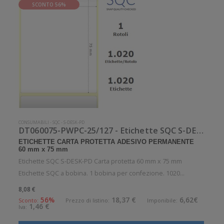
SCONTO 56%
CONSUMABILI
-
SQC
-
S-DESK-PD
DT060075-PWPC-25/127 - Etichette SQC S-DESK-PD Carta protetta
ETICHETTE CARTA PROTETTA ADESIVO PERMANENTE
60 mm x 75 mm
Etichette SQC S-DESK-PD Carta protetta 60 mm x 75 mm
Etichette SQC a bobina. 1 bobina per confezione. 1020
etichette per bobina. Etichette in carta protetta con adesivo
8,08 €
permanente. Diametro interno: 25 mm. Diametro esterno: 127
56%
18,37 €
6,62€
Sconto:
Prezzo di listino:
Imponibile:
1,46 €
Iva:
mm. Tipo: Supporto d