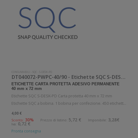
CONSUMABILI
-
SQC
-
S-DESK-PD
DT040072-PWPC-40/90 - Etichette SQC S-DESK-PD Carta protetta
ETICHETTE CARTA PROTETTA ADESIVO PERMANENTE
40 mm x 72 mm
Etichette SQC S-DESK-PD Carta protetta 40 mm x 72 mm
Etichette SQC a bobina. 1 bobina per confezione. 450 etichette
per bobina. Etichette in carta protetta con adesivo
4,00 €
permanente. Diametro interno: 40 mm. Diametro esterno: 90
30%
5,72 €
3,28€
Sconto:
Prezzo di listino:
Imponibile:
0,72 €
Iva:
mm. Tipo: Supporto d
Pronta consegna