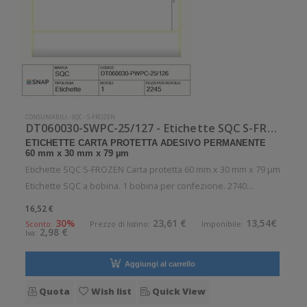
CONSUMABILI
-
SQC
-
S-FROZEN
DT060030-SWPC-25/127 - Etichette SQC S-FROZEN Carta protetta
ETICHETTE CARTA PROTETTA ADESIVO PERMANENTE
60 mm x 30 mm x 79 µm
Etichette SQC S-FROZEN Carta protetta 60 mm x 30 mm x 79 µm
Etichette SQC a bobina. 1 bobina per confezione. 2740
etichette per bobina. Etichette in carta protetta con adesivo
16,52 €
permanente. Diametro interno: 25 mm. Diametro esterno: 127
30%
23,61 €
13,54€
Sconto:
Prezzo di listino:
Imponibile:
2,98 €
Iva:
mm. Tipo: Sup
Aggiungi al carrello
Quota
Wish list
Quick View