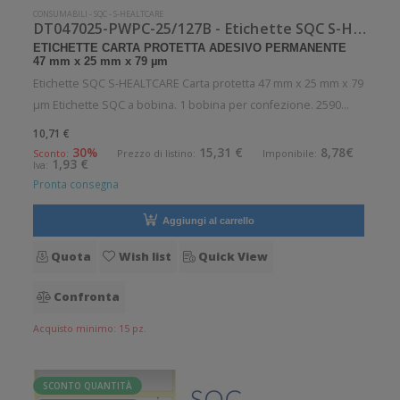
CONSUMABILI
-
SQC
-
S-HEALTCARE
DT047025-PWPC-25/127B - Etichette SQC S-HEALTCARE Carta protetta
ETICHETTE CARTA PROTETTA ADESIVO PERMANENTE
47 mm x 25 mm x 79 µm
Etichette SQC S-HEALTCARE Carta protetta 47 mm x 25 mm x 79
µm Etichette SQC a bobina. 1 bobina per confezione. 2590
etichette per bobina. Etichette in carta protetta con adesivo
10,71 €
permanente. Diametro interno: 25 mm. Diametro esterno: 122
30%
15,31 €
8,78€
Sconto:
Prezzo di listino:
Imponibile:
1,93 €
Iva:
mm. Tipo:
Pronta consegna
Aggiungi al carrello
Quota
Wish list
Quick View
Confronta
Acquisto minimo: 15 pz.
SCONTO QUANTITÀ