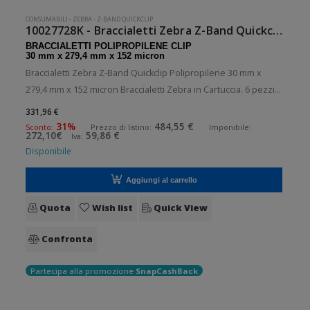
CONSUMABILI
-
ZEBRA
-
Z-BAND QUICKCLIP
10027728K - Braccialetti Zebra Z-Band Quickclip Polipropilene
BRACCIALETTI POLIPROPILENE CLIP
30 mm x 279,4 mm x 152 micron
Braccialetti Zebra Z-Band Quickclip Polipropilene 30 mm x
279,4 mm x 152 micron Braccialetti Zebra in Cartuccia. 6 pezzi
per confezione. 240 braccialetti per pezzo. Braccialetti in
331,96 €
polipropilene con clip . Diametro esterno: 127 mm. Tipo:
31%
484,55 €
Sconto:
Prezzo di listino:
Imponibile:
272,10€
59,86 €
Iva:
Supporto
Disponibile
Aggiungi al carrello
Quota
Wish list
Quick View
Confronta
Partecipa alla promozione
SnapCashBack