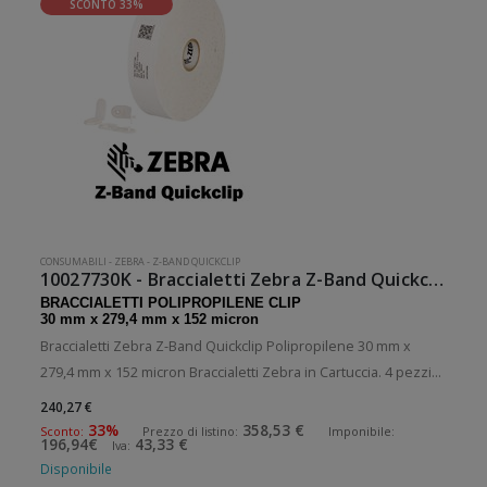
SCONTO 33%
CONSUMABILI
-
ZEBRA
-
Z-BAND QUICKCLIP
10027730K - Braccialetti Zebra Z-Band Quickclip Polipropilene
BRACCIALETTI POLIPROPILENE CLIP
30 mm x 279,4 mm x 152 micron
Braccialetti Zebra Z-Band Quickclip Polipropilene 30 mm x
279,4 mm x 152 micron Braccialetti Zebra in Cartuccia. 4 pezzi
per confezione. 960 braccialetti per pezzo. Braccialetti in
240,27 €
polipropilene con clip . Diametro esterno: 127 mm. Tipo:
33%
358,53 €
Sconto:
Prezzo di listino:
Imponibile:
196,94€
43,33 €
Iva:
Supporto
Disponibile